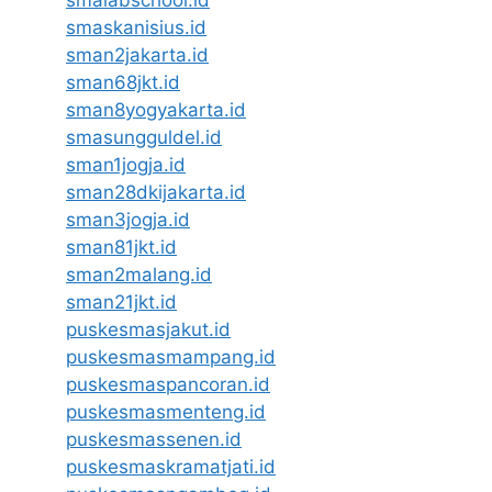
smalabschool.id
smaskanisius.id
sman2jakarta.id
sman68jkt.id
sman8yogyakarta.id
smasungguldel.id
sman1jogja.id
sman28dkijakarta.id
sman3jogja.id
sman81jkt.id
sman2malang.id
sman21jkt.id
puskesmasjakut.id
puskesmasmampang.id
puskesmaspancoran.id
puskesmasmenteng.id
puskesmassenen.id
puskesmaskramatjati.id