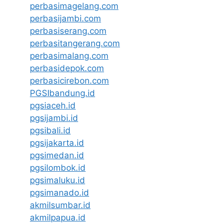
perbasimagelang.com
perbasijambi.com
perbasiserang.com
perbasitangerang.com
perbasimalang.com
perbasidepok.com
perbasicirebon.com
PGSIbandung.id
pgsiaceh.id
pgsijambi.id
pgsibali.id
pgsijakarta.id
pgsimedan.id
pgsilombok.id
pgsimaluku.id
pgsimanado.id
akmilsumbar.id
akmilpapua.id