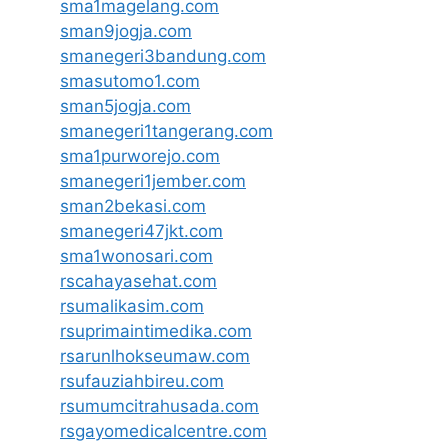
sma1magelang.com
sman9jogja.com
smanegeri3bandung.com
smasutomo1.com
sman5jogja.com
smanegeri1tangerang.com
sma1purworejo.com
smanegeri1jember.com
sman2bekasi.com
smanegeri47jkt.com
sma1wonosari.com
rscahayasehat.com
rsumalikasim.com
rsuprimaintimedika.com
rsarunlhokseumaw.com
rsufauziahbireu.com
rsumumcitrahusada.com
rsgayomedicalcentre.com