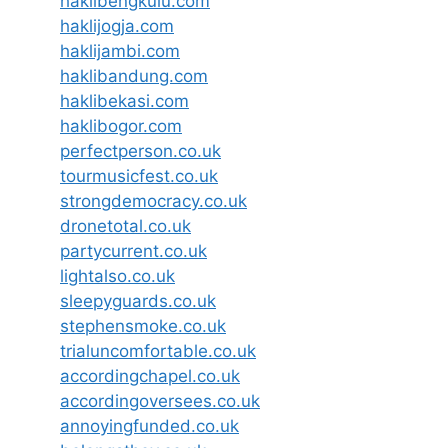
haklibengkulu.com
haklijogja.com
haklijambi.com
haklibandung.com
haklibekasi.com
haklibogor.com
perfectperson.co.uk
tourmusicfest.co.uk
strongdemocracy.co.uk
dronetotal.co.uk
partycurrent.co.uk
lightalso.co.uk
sleepyguards.co.uk
stephensmoke.co.uk
trialuncomfortable.co.uk
accordingchapel.co.uk
accordingoversees.co.uk
annoyingfunded.co.uk