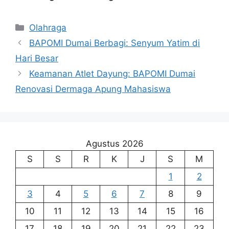
Kategori
Olahraga
BAPOMI Dumai Berbagi: Senyum Yatim di
Hari Besar
Keamanan Atlet Dayung: BAPOMI Dumai
Renovasi Dermaga Apung Mahasiswa
Agustus 2026
S
S
R
K
J
S
M
1
2
3
4
5
6
7
8
9
10
11
12
13
14
15
16
17
18
19
20
21
22
23