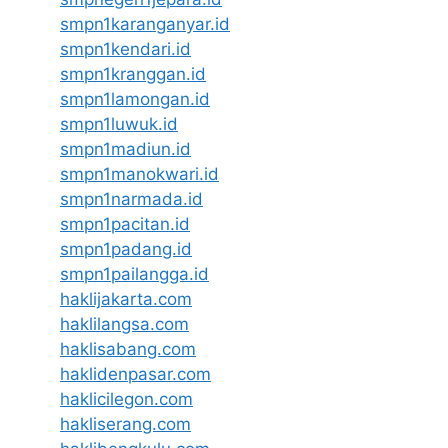
smpn1karanganyar.id
smpn1kendari.id
smpn1kranggan.id
smpn1lamongan.id
smpn1luwuk.id
smpn1madiun.id
smpn1manokwari.id
smpn1narmada.id
smpn1pacitan.id
smpn1padang.id
smpn1pailangga.id
haklijakarta.com
haklilangsa.com
haklisabang.com
haklidenpasar.com
haklicilegon.com
hakliserang.com