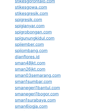
stikesgorontalo.com
stikesgowa.com
stikesgresik.com
spigresik.com
spigianyar.com
spigrobongan.com
spigunungkidul.com
spijember.com
spijombang.com
dianflores.id
sman48jkt.com
sman26jkt.com
sman03semarang.com
sman1sumbar.com
smanegeri1bantul.com
smanegeri1bogor.com
sman1surabaya.com
sman6jogja.com