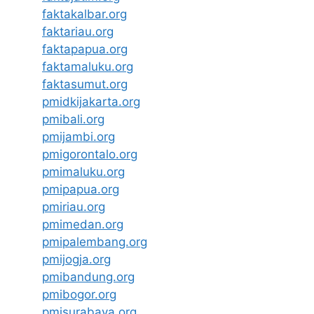
faktakalbar.org
faktariau.org
faktapapua.org
faktamaluku.org
faktasumut.org
pmidkijakarta.org
pmibali.org
pmijambi.org
pmigorontalo.org
pmimaluku.org
pmipapua.org
pmiriau.org
pmimedan.org
pmipalembang.org
pmijogja.org
pmibandung.org
pmibogor.org
pmisurabaya.org