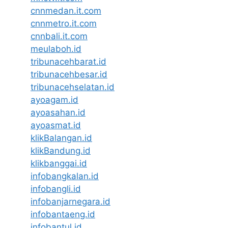
cnnmedan.it.com
cnnmetro.it.com
cnnbali.it.com
meulaboh.id
tribunacehbarat.id
tribunacehbesar.id
tribunacehselatan.id
ayoagam.id
ayoasahan.id
ayoasmat.id
klikBalangan.id
klikBandung.id
klikbanggai.id
infobangkalan.id
infobangli.id
infobanjarnegara.id
infobantaeng.id
infobantul.id