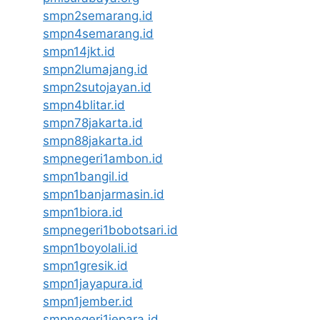
smpn2semarang.id
smpn4semarang.id
smpn14jkt.id
smpn2lumajang.id
smpn2sutojayan.id
smpn4blitar.id
smpn78jakarta.id
smpn88jakarta.id
smpnegeri1ambon.id
smpn1bangil.id
smpn1banjarmasin.id
smpn1biora.id
smpnegeri1bobotsari.id
smpn1boyolali.id
smpn1gresik.id
smpn1jayapura.id
smpn1jember.id
smpnegeri1jepara.id