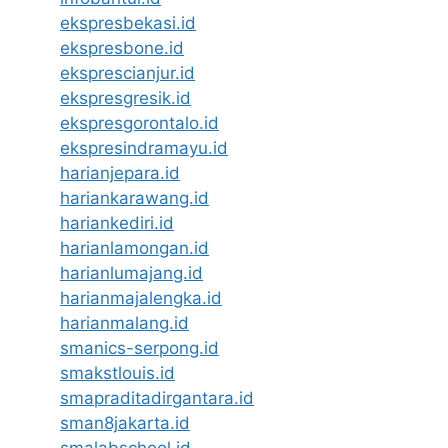
ekspresbekasi.id
ekspresbone.id
eksprescianjur.id
ekspresgresik.id
ekspresgorontalo.id
ekspresindramayu.id
harianjepara.id
hariankarawang.id
hariankediri.id
harianlamongan.id
harianlumajang.id
harianmajalengka.id
harianmalang.id
smanics-serpong.id
smakstlouis.id
smapraditadirgantara.id
sman8jakarta.id