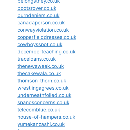
belongsthey.co.uk
bootsrover.co.uk
burndeniers.co.uk
canadaperson.co.uk
conwayviolation.co.uk
copperfielddresses.co.uk
cowboysspot.co.uk
decemberteaching.co.uk
traceloans.co.uk
thenewsweek.co.uk
thecakewala.co.uk
thomson-thorn.co.uk
wrestlingagrees.co.uk
underneathfoiled.co.uk
spanosconcerns.co.uk
telecomblue.co.uk
house-of-hampers.co.uk
yumekanzashi.co.uk