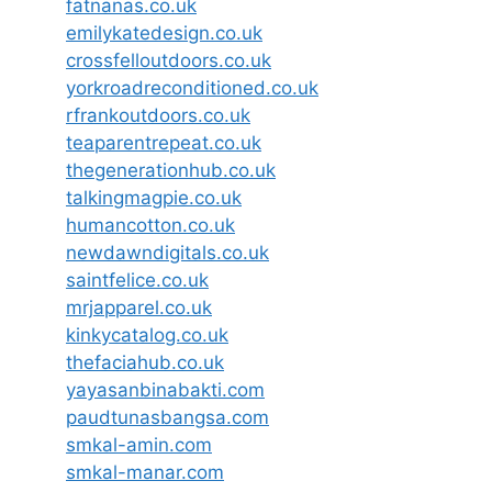
fatnanas.co.uk
emilykatedesign.co.uk
crossfelloutdoors.co.uk
yorkroadreconditioned.co.uk
rfrankoutdoors.co.uk
teaparentrepeat.co.uk
thegenerationhub.co.uk
talkingmagpie.co.uk
humancotton.co.uk
newdawndigitals.co.uk
saintfelice.co.uk
mrjapparel.co.uk
kinkycatalog.co.uk
thefaciahub.co.uk
yayasanbinabakti.com
paudtunasbangsa.com
smkal-amin.com
smkal-manar.com