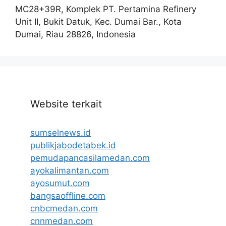
MC28+39R, Komplek PT. Pertamina Refinery
Unit II, Bukit Datuk, Kec. Dumai Bar., Kota
Dumai, Riau 28826, Indonesia
Website terkait
sumselnews.id
publikjabodetabek.id
pemudapancasilamedan.com
ayokalimantan.com
ayosumut.com
bangsaoffline.com
cnbcmedan.com
cnnmedan.com