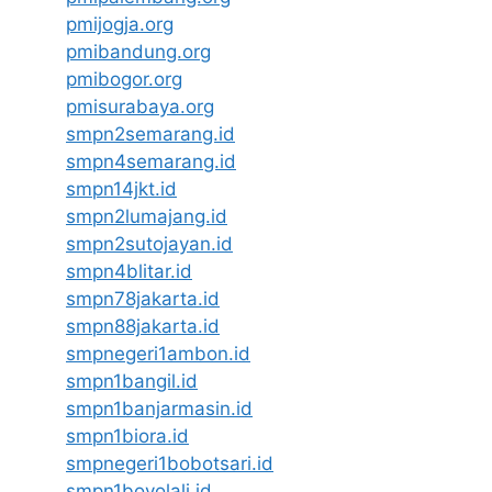
pmijogja.org
pmibandung.org
pmibogor.org
pmisurabaya.org
smpn2semarang.id
smpn4semarang.id
smpn14jkt.id
smpn2lumajang.id
smpn2sutojayan.id
smpn4blitar.id
smpn78jakarta.id
smpn88jakarta.id
smpnegeri1ambon.id
smpn1bangil.id
smpn1banjarmasin.id
smpn1biora.id
smpnegeri1bobotsari.id
smpn1boyolali.id