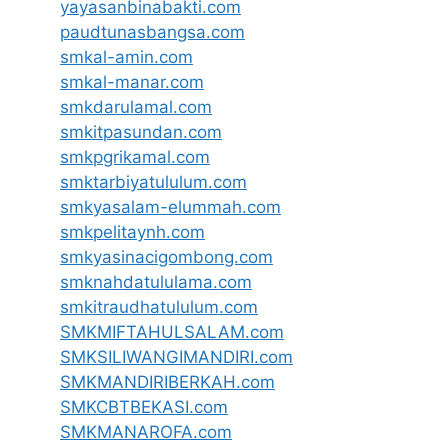
yayasanbinabakti.com
paudtunasbangsa.com
smkal-amin.com
smkal-manar.com
smkdarulamal.com
smkitpasundan.com
smkpgrikamal.com
smktarbiyatululum.com
smkyasalam-elummah.com
smkpelitaynh.com
smkyasinacigombong.com
smknahdatululama.com
smkitraudhatululum.com
SMKMIFTAHULSALAM.com
SMKSILIWANGIMANDIRI.com
SMKMANDIRIBERKAH.com
SMKCBTBEKASI.com
SMKMANAROFA.com