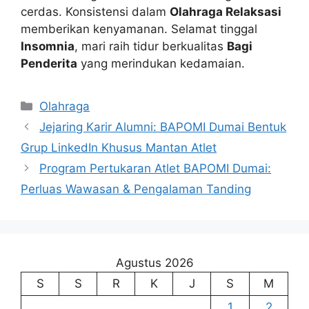
cerdas. Konsistensi dalam
Olahraga Relaksasi
memberikan kenyamanan. Selamat tinggal
Insomnia
, mari raih tidur berkualitas
Bagi
Penderita
yang merindukan kedamaian.
Kategori
Olahraga
Jejaring Karir Alumni: BAPOMI Dumai Bentuk
Grup LinkedIn Khusus Mantan Atlet
Program Pertukaran Atlet BAPOMI Dumai:
Perluas Wawasan & Pengalaman Tanding
Agustus 2026
S
S
R
K
J
S
M
1
2