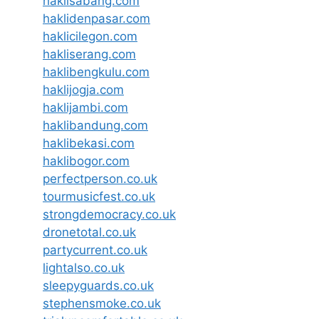
haklisabang.com
haklidenpasar.com
haklicilegon.com
hakliserang.com
haklibengkulu.com
haklijogja.com
haklijambi.com
haklibandung.com
haklibekasi.com
haklibogor.com
perfectperson.co.uk
tourmusicfest.co.uk
strongdemocracy.co.uk
dronetotal.co.uk
partycurrent.co.uk
lightalso.co.uk
sleepyguards.co.uk
stephensmoke.co.uk