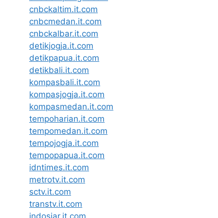
cnbckaltim.it.com
cnbcmedan.it.com
cnbckalbar.it.com
detikjogja.it.com
detikpapua.it.com
detikbali.it.com
kompasbali.it.com
kompasjogja.it.com
kompasmedan.it.com
tempoharian.it.com
tempomedan.it.com
tempojogja.it.com
tempopapua.it.com
idntimes.it.com
metrotv.it.com
sctv.it.com
transtv.it.com
indosiar.it.com