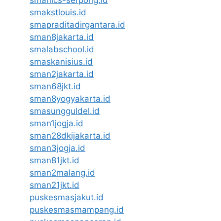
smanics-serpong.id
smakstlouis.id
smapraditadirgantara.id
sman8jakarta.id
smalabschool.id
smaskanisius.id
sman2jakarta.id
sman68jkt.id
sman8yogyakarta.id
smasungguldel.id
sman1jogja.id
sman28dkijakarta.id
sman3jogja.id
sman81jkt.id
sman2malang.id
sman21jkt.id
puskesmasjakut.id
puskesmasmampang.id