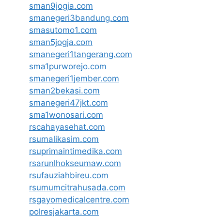
sman9jogja.com
smanegeri3bandung.com
smasutomo1.com
sman5jogja.com
smanegeri1tangerang.com
sma1purworejo.com
smanegeri1jember.com
sman2bekasi.com
smanegeri47jkt.com
sma1wonosari.com
rscahayasehat.com
rsumalikasim.com
rsuprimaintimedika.com
rsarunlhokseumaw.com
rsufauziahbireu.com
rsumumcitrahusada.com
rsgayomedicalcentre.com
polresjakarta.com