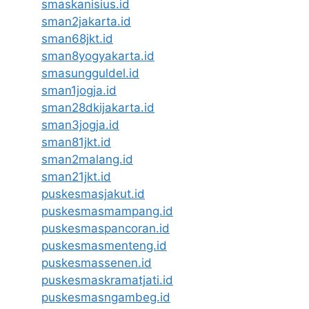
smaskanisius.id
sman2jakarta.id
sman68jkt.id
sman8yogyakarta.id
smasungguldel.id
sman1jogja.id
sman28dkijakarta.id
sman3jogja.id
sman81jkt.id
sman2malang.id
sman21jkt.id
puskesmasjakut.id
puskesmasmampang.id
puskesmaspancoran.id
puskesmasmenteng.id
puskesmassenen.id
puskesmaskramatjati.id
puskesmasngambeg.id