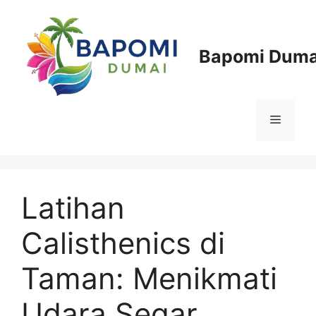
Langsung
ke
isi
Bapomi Duma
Menu
Latihan
Calisthenics di
Taman: Menikmati
Udara Segar