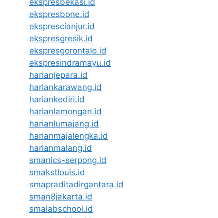
ekspresbekasi.id
ekspresbone.id
eksprescianjur.id
ekspresgresik.id
ekspresgorontalo.id
ekspresindramayu.id
harianjepara.id
hariankarawang.id
hariankediri.id
harianlamongan.id
harianlumajang.id
harianmajalengka.id
harianmalang.id
smanics-serpong.id
smakstlouis.id
smapraditadirgantara.id
sman8jakarta.id
smalabschool.id