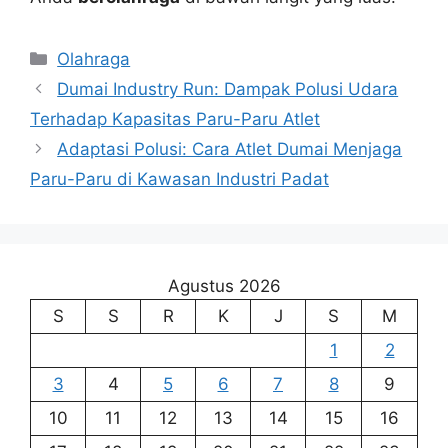
Kategori
Olahraga
Dumai Industry Run: Dampak Polusi Udara
Terhadap Kapasitas Paru-Paru Atlet
Adaptasi Polusi: Cara Atlet Dumai Menjaga
Paru-Paru di Kawasan Industri Padat
Agustus 2026
S
S
R
K
J
S
M
1
2
3
4
5
6
7
8
9
10
11
12
13
14
15
16