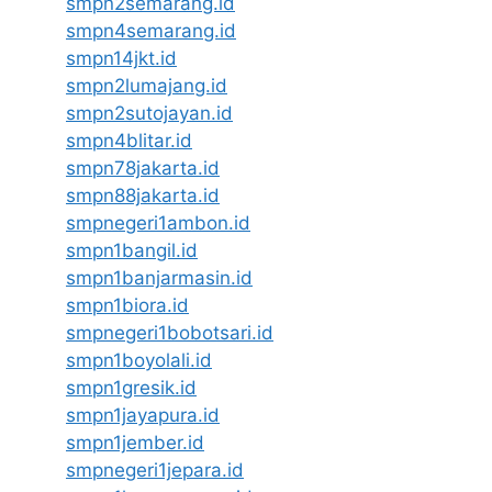
smpn2semarang.id
smpn4semarang.id
smpn14jkt.id
smpn2lumajang.id
smpn2sutojayan.id
smpn4blitar.id
smpn78jakarta.id
smpn88jakarta.id
smpnegeri1ambon.id
smpn1bangil.id
smpn1banjarmasin.id
smpn1biora.id
smpnegeri1bobotsari.id
smpn1boyolali.id
smpn1gresik.id
smpn1jayapura.id
smpn1jember.id
smpnegeri1jepara.id