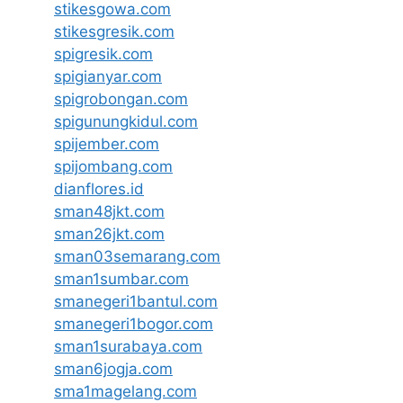
stikesgowa.com
stikesgresik.com
spigresik.com
spigianyar.com
spigrobongan.com
spigunungkidul.com
spijember.com
spijombang.com
dianflores.id
sman48jkt.com
sman26jkt.com
sman03semarang.com
sman1sumbar.com
smanegeri1bantul.com
smanegeri1bogor.com
sman1surabaya.com
sman6jogja.com
sma1magelang.com