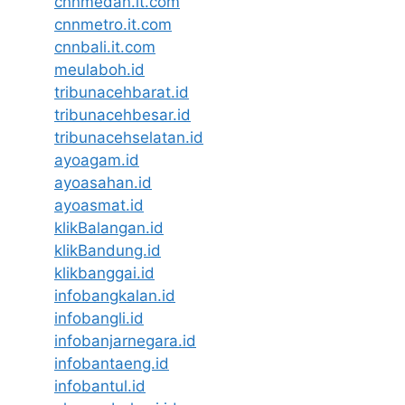
cnnmedan.it.com
cnnmetro.it.com
cnnbali.it.com
meulaboh.id
tribunacehbarat.id
tribunacehbesar.id
tribunacehselatan.id
ayoagam.id
ayoasahan.id
ayoasmat.id
klikBalangan.id
klikBandung.id
klikbanggai.id
infobangkalan.id
infobangli.id
infobanjarnegara.id
infobantaeng.id
infobantul.id