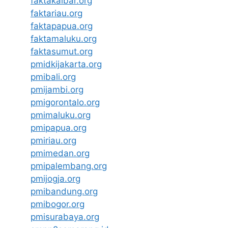
faktakalbar.org
faktariau.org
faktapapua.org
faktamaluku.org
faktasumut.org
pmidkijakarta.org
pmibali.org
pmijambi.org
pmigorontalo.org
pmimaluku.org
pmipapua.org
pmiriau.org
pmimedan.org
pmipalembang.org
pmijogja.org
pmibandung.org
pmibogor.org
pmisurabaya.org