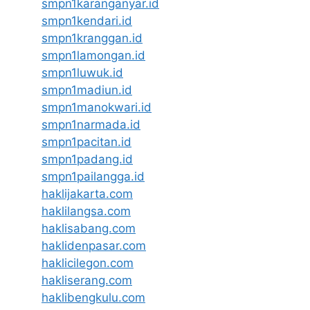
smpn1karanganyar.id
smpn1kendari.id
smpn1kranggan.id
smpn1lamongan.id
smpn1luwuk.id
smpn1madiun.id
smpn1manokwari.id
smpn1narmada.id
smpn1pacitan.id
smpn1padang.id
smpn1pailangga.id
haklijakarta.com
haklilangsa.com
haklisabang.com
haklidenpasar.com
haklicilegon.com
hakliserang.com
haklibengkulu.com