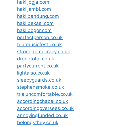
haklijogja.com
haklijambi.com
haklibandung.com
haklibekasi.com
haklibogor.com
perfectperson.co.uk
tourmusicfest.co.uk
strongdemocracy.co.uk
dronetotal.co.uk
partycurrent.co.uk
lightalso.co.uk
sleepyguards.co.uk
stephensmoke.co.uk
trialuncomfortable.co.uk
accordingchapel.co.uk
accordingoversees.co.uk
annoyingfunded.co.uk
belongsthey.co.uk