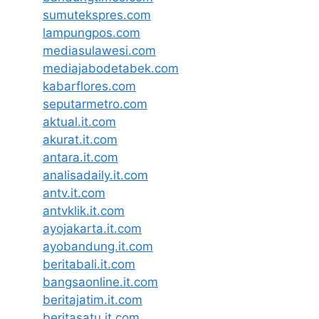
sumutekspres.com
lampungpos.com
mediasulawesi.com
mediajabodetabek.com
kabarflores.com
seputarmetro.com
aktual.it.com
akurat.it.com
antara.it.com
analisadaily.it.com
antv.it.com
antvklik.it.com
ayojakarta.it.com
ayobandung.it.com
beritabali.it.com
bangsaonline.it.com
beritajatim.it.com
beritasatu.it.com