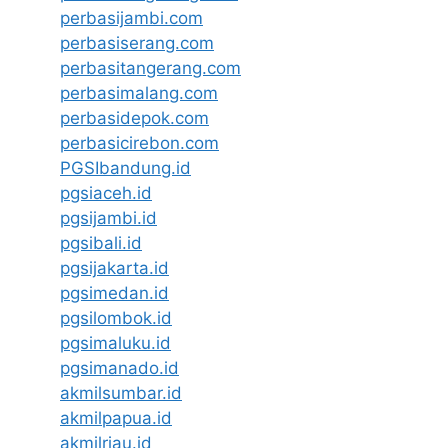
perbasijambi.com
perbasiserang.com
perbasitangerang.com
perbasimalang.com
perbasidepok.com
perbasicirebon.com
PGSIbandung.id
pgsiaceh.id
pgsijambi.id
pgsibali.id
pgsijakarta.id
pgsimedan.id
pgsilombok.id
pgsimaluku.id
pgsimanado.id
akmilsumbar.id
akmilpapua.id
akmilriau.id