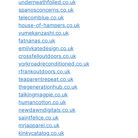
underneathfoiled.co.uk
spanosconcerns.co.uk
telecomblue.co.uk
house-of-hampers.co.uk
yumekanzashi.co.uk
fatnanas.co.uk
emilykatedesign.co.uk
crossfelloutdoors.co.uk
yorkroadreconditioned.co.uk
rfrankoutdoors.co.uk
teaparentrepeat.co.uk
thegenerationhub.co.uk
talkingmagpie.co.uk
humancotton.co.uk
newdawndigitals.co.uk
saintfelice.co.uk
mrjapparel.co.uk
kinkycatalog.co.uk