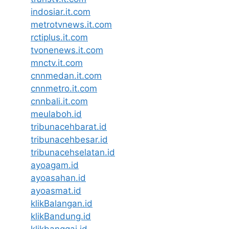
indosiar.it.com
metrotvnews.it.com
rctiplus.it.com
tvonenews.it.com
mnctv.it.com
cnnmedan.it.com
cnnmetro.it.com
cnnbali.it.com
meulaboh.id
tribunacehbarat.id
tribunacehbesar.id
tribunacehselatan.id
ayoagam.id
ayoasahan.id
ayoasmat.id
klikBalangan.id
klikBandung.id
klikbanggai.id