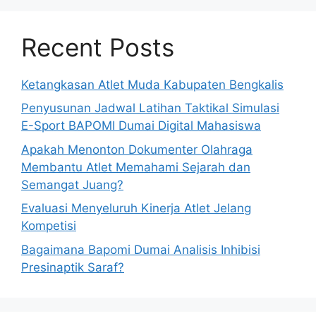
Recent Posts
Ketangkasan Atlet Muda Kabupaten Bengkalis
Penyusunan Jadwal Latihan Taktikal Simulasi
E-Sport BAPOMI Dumai Digital Mahasiswa
Apakah Menonton Dokumenter Olahraga
Membantu Atlet Memahami Sejarah dan
Semangat Juang?
Evaluasi Menyeluruh Kinerja Atlet Jelang
Kompetisi
Bagaimana Bapomi Dumai Analisis Inhibisi
Presinaptik Saraf?