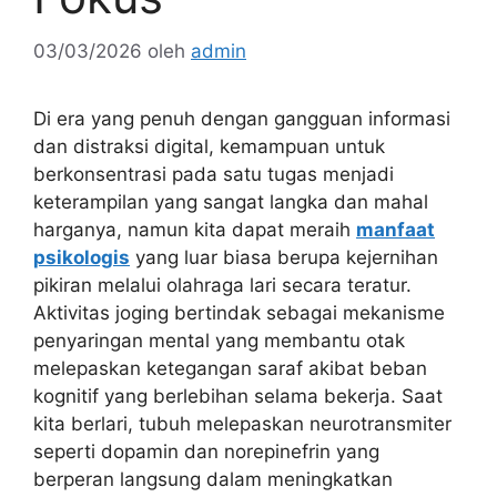
03/03/2026
oleh
admin
Di era yang penuh dengan gangguan informasi
dan distraksi digital, kemampuan untuk
berkonsentrasi pada satu tugas menjadi
keterampilan yang sangat langka dan mahal
harganya, namun kita dapat meraih
manfaat
psikologis
yang luar biasa berupa kejernihan
pikiran melalui olahraga lari secara teratur.
Aktivitas joging bertindak sebagai mekanisme
penyaringan mental yang membantu otak
melepaskan ketegangan saraf akibat beban
kognitif yang berlebihan selama bekerja. Saat
kita berlari, tubuh melepaskan neurotransmiter
seperti dopamin dan norepinefrin yang
berperan langsung dalam meningkatkan