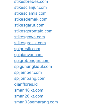
stikesbrebes.com
stikescianjur.com
stikesciamis.com
stikesdemak.com
stikesgarut.com
stikesgorontalo.com
stikesgowa.com
stikesgresik.com
spigresik.com
spigianyar.com
spigrobongan.com
spigunungkidul.com
spijember.com
spijombang.com
dianflores.id
sman48jkt.com
sman26jkt.com
sman03semarang.com