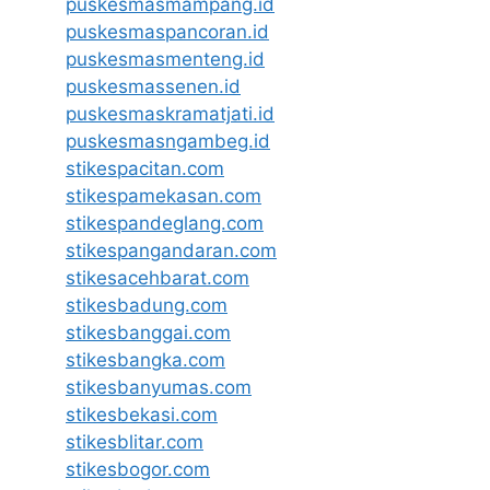
puskesmasmampang.id
puskesmaspancoran.id
puskesmasmenteng.id
puskesmassenen.id
puskesmaskramatjati.id
puskesmasngambeg.id
stikespacitan.com
stikespamekasan.com
stikespandeglang.com
stikespangandaran.com
stikesacehbarat.com
stikesbadung.com
stikesbanggai.com
stikesbangka.com
stikesbanyumas.com
stikesbekasi.com
stikesblitar.com
stikesbogor.com