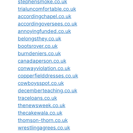
stephensmoke.co.uk
trialuncomfortable.co.uk
accordingchapel.co.uk
accordingoversees.co.uk
annoyingfunded.co.uk
belongsthey.co.uk
bootsrover.co.uk
burndeniers.co.uk
canadaperson.co.uk
conwayviolation.co.uk
copperfielddresses.co.uk
cowboysspot.co.uk
decemberteaching.co.uk
traceloans.co.uk
thenewsweek.co.uk
thecakewala.co.uk
thomson-thorn.co.uk
wrestlingagrees.co.uk