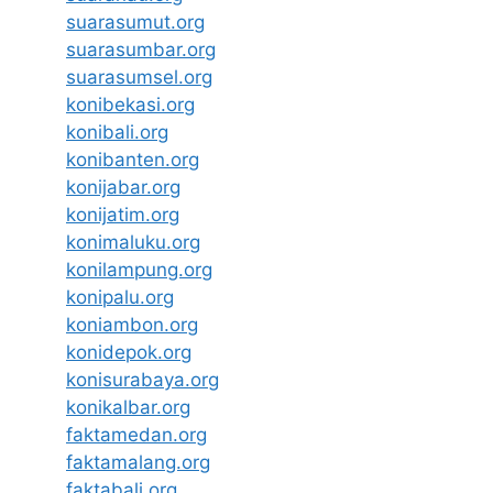
suarasumut.org
suarasumbar.org
suarasumsel.org
konibekasi.org
konibali.org
konibanten.org
konijabar.org
konijatim.org
konimaluku.org
konilampung.org
konipalu.org
koniambon.org
konidepok.org
konisurabaya.org
konikalbar.org
faktamedan.org
faktamalang.org
faktabali.org