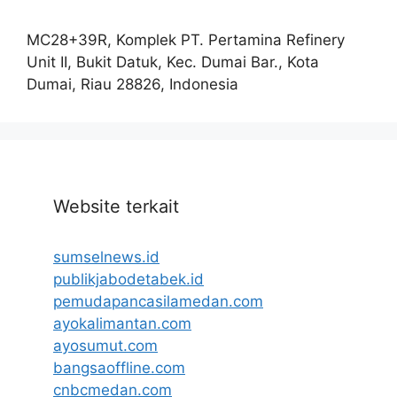
MC28+39R, Komplek PT. Pertamina Refinery
Unit II, Bukit Datuk, Kec. Dumai Bar., Kota
Dumai, Riau 28826, Indonesia
Website terkait
sumselnews.id
publikjabodetabek.id
pemudapancasilamedan.com
ayokalimantan.com
ayosumut.com
bangsaoffline.com
cnbcmedan.com