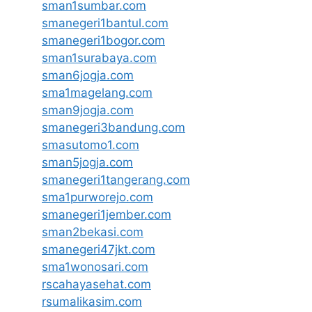
sman1sumbar.com
smanegeri1bantul.com
smanegeri1bogor.com
sman1surabaya.com
sman6jogja.com
sma1magelang.com
sman9jogja.com
smanegeri3bandung.com
smasutomo1.com
sman5jogja.com
smanegeri1tangerang.com
sma1purworejo.com
smanegeri1jember.com
sman2bekasi.com
smanegeri47jkt.com
sma1wonosari.com
rscahayasehat.com
rsumalikasim.com