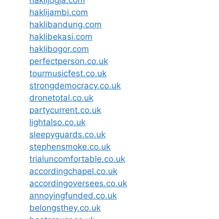
haklijogja.com
haklijambi.com
haklibandung.com
haklibekasi.com
haklibogor.com
perfectperson.co.uk
tourmusicfest.co.uk
strongdemocracy.co.uk
dronetotal.co.uk
partycurrent.co.uk
lightalso.co.uk
sleepyguards.co.uk
stephensmoke.co.uk
trialuncomfortable.co.uk
accordingchapel.co.uk
accordingoversees.co.uk
annoyingfunded.co.uk
belongsthey.co.uk