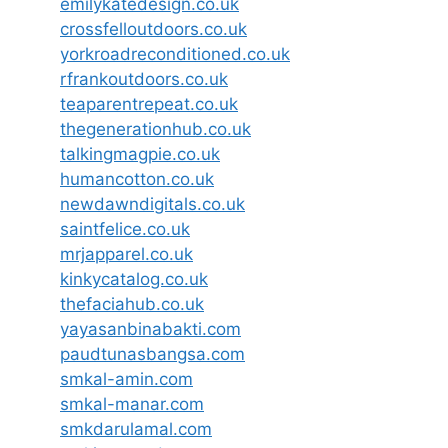
emilykatedesign.co.uk
crossfelloutdoors.co.uk
yorkroadreconditioned.co.uk
rfrankoutdoors.co.uk
teaparentrepeat.co.uk
thegenerationhub.co.uk
talkingmagpie.co.uk
humancotton.co.uk
newdawndigitals.co.uk
saintfelice.co.uk
mrjapparel.co.uk
kinkycatalog.co.uk
thefaciahub.co.uk
yayasanbinabakti.com
paudtunasbangsa.com
smkal-amin.com
smkal-manar.com
smkdarulamal.com