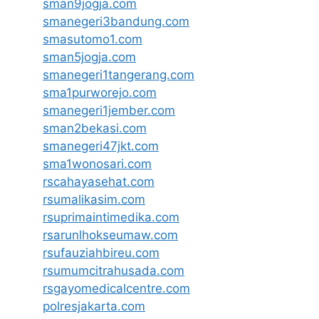
sman9jogja.com
smanegeri3bandung.com
smasutomo1.com
sman5jogja.com
smanegeri1tangerang.com
sma1purworejo.com
smanegeri1jember.com
sman2bekasi.com
smanegeri47jkt.com
sma1wonosari.com
rscahayasehat.com
rsumalikasim.com
rsuprimaintimedika.com
rsarunlhokseumaw.com
rsufauziahbireu.com
rsumumcitrahusada.com
rsgayomedicalcentre.com
polresjakarta.com