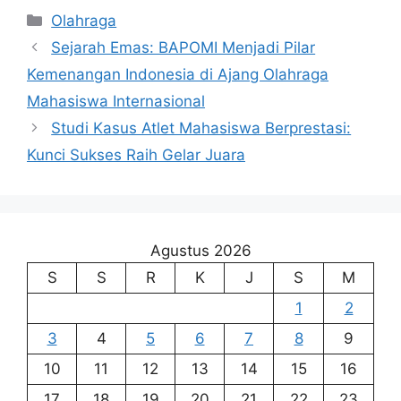
Kategori
Olahraga
Sejarah Emas: BAPOMI Menjadi Pilar
Kemenangan Indonesia di Ajang Olahraga
Mahasiswa Internasional
Studi Kasus Atlet Mahasiswa Berprestasi:
Kunci Sukses Raih Gelar Juara
Agustus 2026
S
S
R
K
J
S
M
1
2
3
4
5
6
7
8
9
10
11
12
13
14
15
16
17
18
19
20
21
22
23