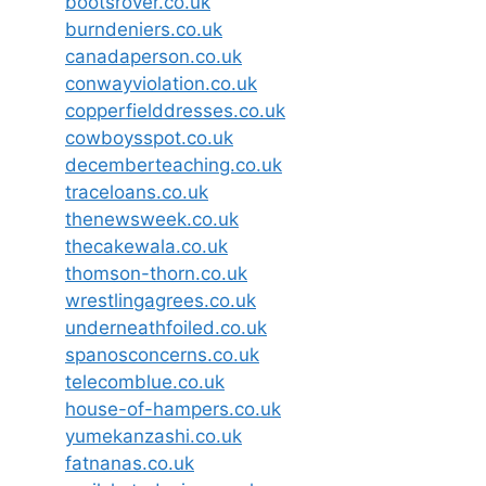
bootsrover.co.uk
burndeniers.co.uk
canadaperson.co.uk
conwayviolation.co.uk
copperfielddresses.co.uk
cowboysspot.co.uk
decemberteaching.co.uk
traceloans.co.uk
thenewsweek.co.uk
thecakewala.co.uk
thomson-thorn.co.uk
wrestlingagrees.co.uk
underneathfoiled.co.uk
spanosconcerns.co.uk
telecomblue.co.uk
house-of-hampers.co.uk
yumekanzashi.co.uk
fatnanas.co.uk