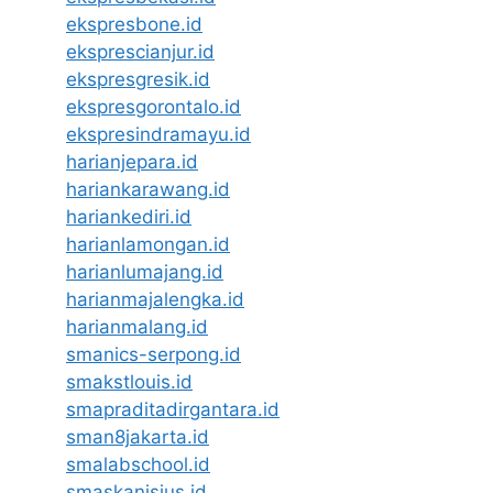
ekspresbone.id
eksprescianjur.id
ekspresgresik.id
ekspresgorontalo.id
ekspresindramayu.id
harianjepara.id
hariankarawang.id
hariankediri.id
harianlamongan.id
harianlumajang.id
harianmajalengka.id
harianmalang.id
smanics-serpong.id
smakstlouis.id
smapraditadirgantara.id
sman8jakarta.id
smalabschool.id
smaskanisius.id