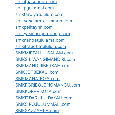
smkitpasundan.com
smkpgrikamal.com
smktarbiyatululum.com
smkyasalam-elummah.com
smkpelitaynh.com
smkyasinacigombong.com
smknahdatululama.com
smkitraudhatululum.com
SMKMIFTAHULSALAM.com
SMKSILIWANGIMANDIRI.com
SMKMANDIRIBERKAH.com
SMKCBTBEKASI.com
SMKMANAROFA.com
SMKPGRIBOJONGMANGU.com
SMKKORPRIKOTA.com
SMKITDARULHIDAYAH.com
SMKSIROJULUMMAH.com
SMKSAZZAHRA.com