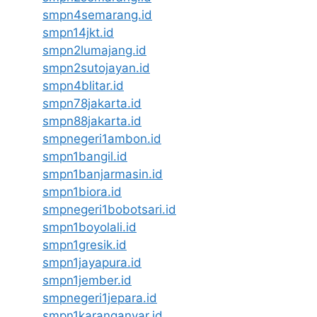
smpn4semarang.id
smpn14jkt.id
smpn2lumajang.id
smpn2sutojayan.id
smpn4blitar.id
smpn78jakarta.id
smpn88jakarta.id
smpnegeri1ambon.id
smpn1bangil.id
smpn1banjarmasin.id
smpn1biora.id
smpnegeri1bobotsari.id
smpn1boyolali.id
smpn1gresik.id
smpn1jayapura.id
smpn1jember.id
smpnegeri1jepara.id
smpn1karanganyar.id