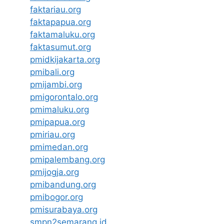
faktariau.org
faktapapua.org
faktamaluku.org
faktasumut.org
pmidkijakarta.org
pmibali.org
pmijambi.org
pmigorontalo.org
pmimaluku.org
pmipapua.org
pmiriau.org
pmimedan.org
pmipalembang.org
pmijogja.org
pmibandung.org
pmibogor.org
pmisurabaya.org
smpn2semarang.id