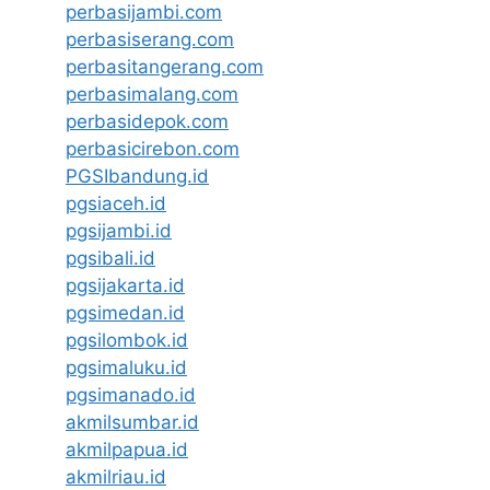
perbasijambi.com
perbasiserang.com
perbasitangerang.com
perbasimalang.com
perbasidepok.com
perbasicirebon.com
PGSIbandung.id
pgsiaceh.id
pgsijambi.id
pgsibali.id
pgsijakarta.id
pgsimedan.id
pgsilombok.id
pgsimaluku.id
pgsimanado.id
akmilsumbar.id
akmilpapua.id
akmilriau.id