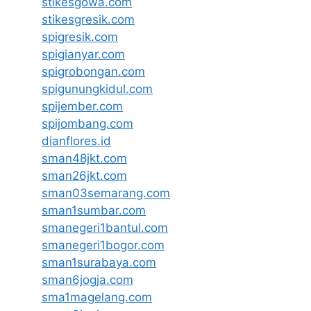
stikesgowa.com
stikesgresik.com
spigresik.com
spigianyar.com
spigrobongan.com
spigunungkidul.com
spijember.com
spijombang.com
dianflores.id
sman48jkt.com
sman26jkt.com
sman03semarang.com
sman1sumbar.com
smanegeri1bantul.com
smanegeri1bogor.com
sman1surabaya.com
sman6jogja.com
sma1magelang.com