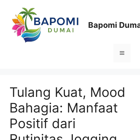
Langsung
ke
isi
Bapomi Duma
Menu
Tulang Kuat, Mood
Bahagia: Manfaat
Positif dari
Rutinitas Jogging