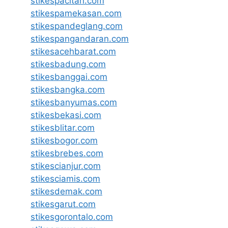
stikespacitan.com
stikespamekasan.com
stikespandeglang.com
stikespangandaran.com
stikesacehbarat.com
stikesbadung.com
stikesbanggai.com
stikesbangka.com
stikesbanyumas.com
stikesbekasi.com
stikesblitar.com
stikesbogor.com
stikesbrebes.com
stikescianjur.com
stikesciamis.com
stikesdemak.com
stikesgarut.com
stikesgorontalo.com