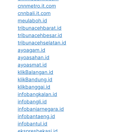
cnnmetro.it.com
cnnbali.it.com
meulaboh.id
tribunacehbarat.id
tribunacehbesar.id
tribunacehselatan.id
ayoagam.id
ayoasahan.id
ayoasmat.id
klikBalangan.id
klikBandung.id
klikbanggai.id
infobangkalan.id
infobangli.id
infobanjarnegara.id
infobantaeng.id
infobantul.id
ekspresbekasi.id