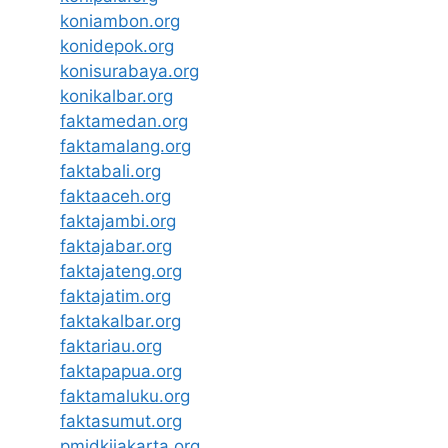
koniambon.org
konidepok.org
konisurabaya.org
konikalbar.org
faktamedan.org
faktamalang.org
faktabali.org
faktaaceh.org
faktajambi.org
faktajabar.org
faktajateng.org
faktajatim.org
faktakalbar.org
faktariau.org
faktapapua.org
faktamaluku.org
faktasumut.org
pmidkijakarta.org