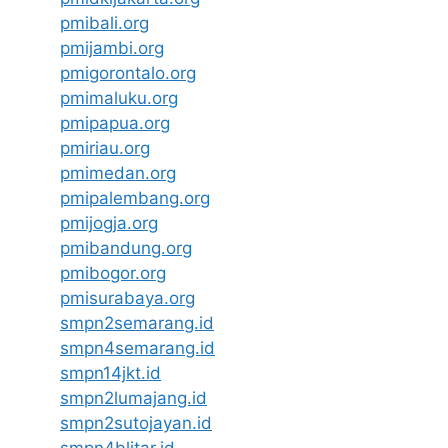
pmibali.org
pmijambi.org
pmigorontalo.org
pmimaluku.org
pmipapua.org
pmiriau.org
pmimedan.org
pmipalembang.org
pmijogja.org
pmibandung.org
pmibogor.org
pmisurabaya.org
smpn2semarang.id
smpn4semarang.id
smpn14jkt.id
smpn2lumajang.id
smpn2sutojayan.id