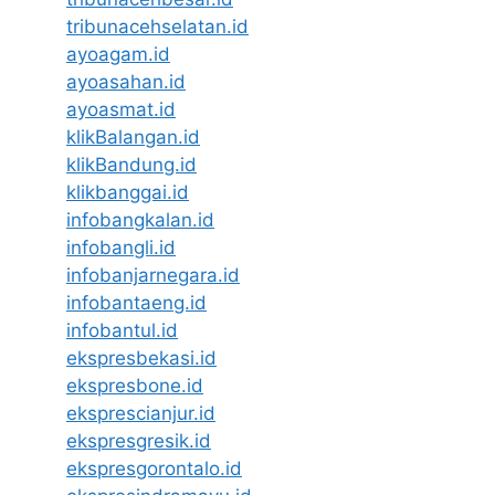
tribunacehselatan.id
ayoagam.id
ayoasahan.id
ayoasmat.id
klikBalangan.id
klikBandung.id
klikbanggai.id
infobangkalan.id
infobangli.id
infobanjarnegara.id
infobantaeng.id
infobantul.id
ekspresbekasi.id
ekspresbone.id
eksprescianjur.id
ekspresgresik.id
ekspresgorontalo.id