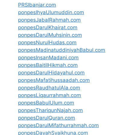
PRSIbanjar.com
ponpesIhyaUlumuddin.com
ponpesJabalRahmah.com
ponpesDarulKhairat.com
ponpesDarulMuhsinin.com
ponpesNurulHudas.com
ponpesMadinatuddiniyahBabul.com
ponpesInsanMadani.com
ponpesBaitilHikmah.com
ponpesDarulHidayahul.com
ponpesMafatihussaadah.com
ponpesRaudhatulAla.com
ponpesLiqaurrahmah.com
ponpesBabulUlum.com
ponpesThariqunNajah.com
ponpesDarulQuran.com
ponpesDarulMifathurrahmah.com
ponpesDayahSyaikhuna.com