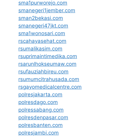
sma1purworejo.com
smanegeri1jember.com
sman2bekasi.com
smanegeri47jkt.com
sma1wonosari.com
rscahayasehat.com
rsumalikasim.com
rsuprimaintimedika.com
rsarunlhokseumaw.com
rsufauziahbireu.com
rsumumcitrahusada.com
rsgayomedicalcentre.com
polresjakarta.com
polresdago.com
polressabang.com
polresdenpasar.com
polresbanten.com
polresjambi.com