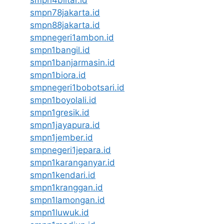
smpn4blitar.id
smpn78jakarta.id
smpn88jakarta.id
smpnegeri1ambon.id
smpn1bangil.id
smpn1banjarmasin.id
smpn1biora.id
smpnegeri1bobotsari.id
smpn1boyolali.id
smpn1gresik.id
smpn1jayapura.id
smpn1jember.id
smpnegeri1jepara.id
smpn1karanganyar.id
smpn1kendari.id
smpn1kranggan.id
smpn1lamongan.id
smpn1luwuk.id