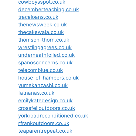
cowboysspot.co.uk
decemberteaching.co.uk
traceloans.co.uk
thenewsweek.co.uk
thecakewala.co.uk
thomson-thorn.co.uk
wrestlingagrees.co.uk
underneathfoiled.co.uk
spanosconcerns.co.uk
telecomblue.co.uk
house-of-hampers.co.uk
yumekanzashi.co.uk
fatnanas.co.uk
emilykatedesign.co.uk
crossfelloutdoors.co.uk
yorkroadreconditioned.co.uk
rfrankoutdoors.co.uk
teaparentrepeat.co.uk