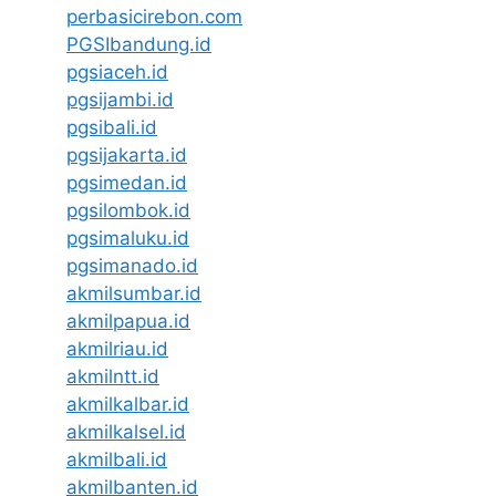
perbasicirebon.com
PGSIbandung.id
pgsiaceh.id
pgsijambi.id
pgsibali.id
pgsijakarta.id
pgsimedan.id
pgsilombok.id
pgsimaluku.id
pgsimanado.id
akmilsumbar.id
akmilpapua.id
akmilriau.id
akmilntt.id
akmilkalbar.id
akmilkalsel.id
akmilbali.id
akmilbanten.id