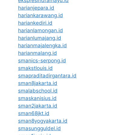
ekspresindramayu.id
harianjepara.id
hariankarawang.id
hariankediri.id
harianlamongan.id
harianlumajang.id
harianmajalengka.id
harianmalang.id
smanics-serpong.id
smakstlouis.id
smapraditadirgantara.id
sman8jakarta.id
smalabschool.id
smaskanisius.id
sman2jakarta.id
sman68jkt.id
sman8yogyakarta.id
smasungguldel.id