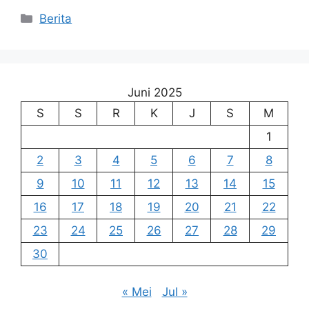
Kategori
Berita
Juni 2025
S
S
R
K
J
S
M
1
2
3
4
5
6
7
8
9
10
11
12
13
14
15
16
17
18
19
20
21
22
23
24
25
26
27
28
29
30
« Mei
Jul »