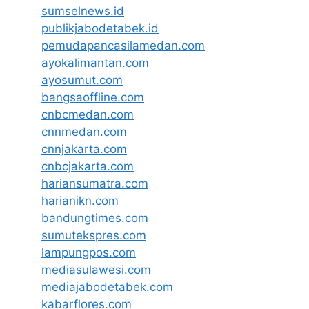
sumselnews.id
publikjabodetabek.id
pemudapancasilamedan.com
ayokalimantan.com
ayosumut.com
bangsaoffline.com
cnbcmedan.com
cnnmedan.com
cnnjakarta.com
cnbcjakarta.com
hariansumatra.com
harianikn.com
bandungtimes.com
sumutekspres.com
lampungpos.com
mediasulawesi.com
mediajabodetabek.com
kabarflores.com