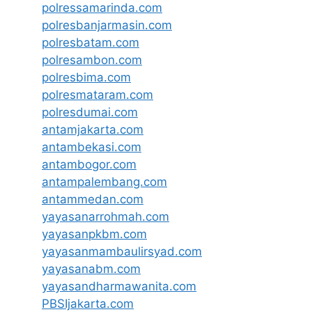
polressamarinda.com
polresbanjarmasin.com
polresbatam.com
polresambon.com
polresbima.com
polresmataram.com
polresdumai.com
antamjakarta.com
antambekasi.com
antambogor.com
antampalembang.com
antammedan.com
yayasanarrohmah.com
yayasanpkbm.com
yayasanmambaulirsyad.com
yayasanabm.com
yayasandharmawanita.com
PBSIjakarta.com