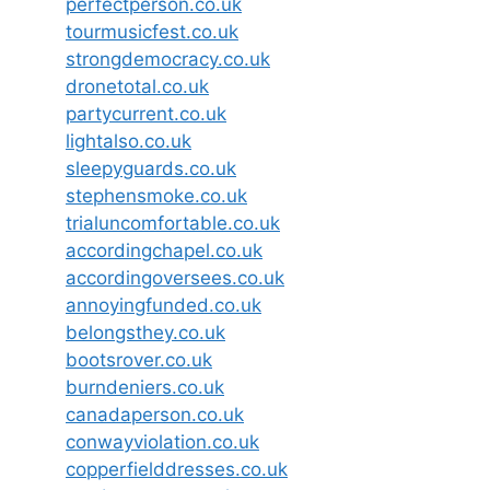
perfectperson.co.uk
tourmusicfest.co.uk
strongdemocracy.co.uk
dronetotal.co.uk
partycurrent.co.uk
lightalso.co.uk
sleepyguards.co.uk
stephensmoke.co.uk
trialuncomfortable.co.uk
accordingchapel.co.uk
accordingoversees.co.uk
annoyingfunded.co.uk
belongsthey.co.uk
bootsrover.co.uk
burndeniers.co.uk
canadaperson.co.uk
conwayviolation.co.uk
copperfielddresses.co.uk