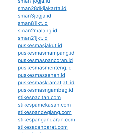
sman1jogja.id
sman28dkijakarta.id
sman3jogja.id
sman81jkt.id
sman2malang.id
sman21jkt.id
puskesmasjakut.id
puskesmasmampang.id
puskesmaspancoran.id
puskesmasmenteng.id
puskesmassenen.id
puskesmaskramatjati.id
puskesmasngambeg.id
stikespacitan.com
stikespamekasan.com
stikespandeglang.com
stikespangandaran.com
stikesacehbarat.com