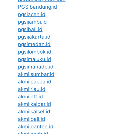
PGSIbandung.id
pgsiaceh.id
pgsijambi.id
pgsibali.id
pgsijakarta.id
pgsimedan.id
pgsilombok.id
pgsimaluku.id
pgsimanado.id
akmilsumbar.id
akmilpapua.id
akmilriau.id
akmilntt.id
akmilkalbar.id
akmilkalsel.id
akmilbali.id
akmilbanten.id