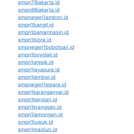
smpn78jakarta.id
smpn88jakarta.id
smpnegeri1ambon.id
smpn1bangil.id
smpn1banjarmasin.id
smpn1biora.id
smpnegeri1bobotsari.id
smpn1boyolali.id
smpn1gresik.id
smpn1jayapura.id
smpn1jember.id
smpnegeri1jepara.id
smpn1karanganyar.id
smpn1kendari.id
smpn1kranggan.id
smpn1lamongan.id
smpn1luwuk.id
smpn1madiun.id