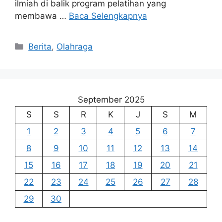
ilmiah di balik program pelatihan yang
membawa …
Baca Selengkapnya
Kategori
Berita
,
Olahraga
September 2025
S
S
R
K
J
S
M
1
2
3
4
5
6
7
8
9
10
11
12
13
14
15
16
17
18
19
20
21
22
23
24
25
26
27
28
29
30