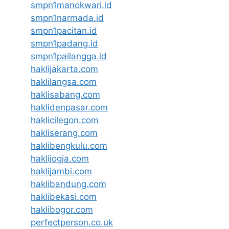
smpn1manokwari.id
smpn1narmada.id
smpn1pacitan.id
smpn1padang.id
smpn1pailangga.id
haklijakarta.com
haklilangsa.com
haklisabang.com
haklidenpasar.com
haklicilegon.com
hakliserang.com
haklibengkulu.com
haklijogja.com
haklijambi.com
haklibandung.com
haklibekasi.com
haklibogor.com
perfectperson.co.uk