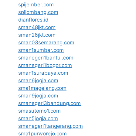
spijember.com
spijombang.com
dianflores.id
sman48jkt.com
sman26jkt.com
sman03semarang.com
sman1sumbar.com
smanegeri1bantul.com
smanegeri1bogor.com
sman1surabaya.com
sman6jogja.com
sma1magelang.com
sman9jogja.com
smanegeri3bandung.com
smasutomo1.com
sman5jogja.com
smanegeri1tangerang.com
sma1purworejo.com