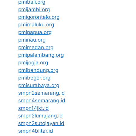
pmibali.org
pmijambi.org
pmigorontalo.org
pmimaluku.org
pmipapua.org
pmiriau.org
pmimedan.org
pmipalembang.org
pmijogja.org
pmibandung.org
pmibogor.org
pmisurabaya.org
smpn2semarang.id
smpn4semarang.id
smpn14jkt.id
smpn2lumajang.id
smpn2sutojayan.id
smpn4blitar.id