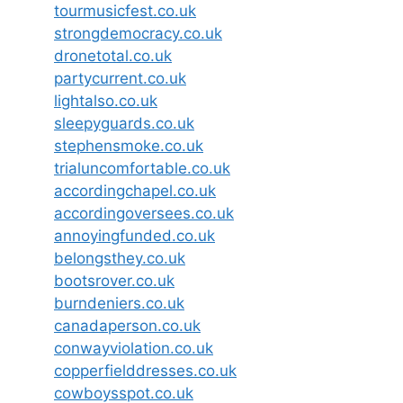
tourmusicfest.co.uk
strongdemocracy.co.uk
dronetotal.co.uk
partycurrent.co.uk
lightalso.co.uk
sleepyguards.co.uk
stephensmoke.co.uk
trialuncomfortable.co.uk
accordingchapel.co.uk
accordingoversees.co.uk
annoyingfunded.co.uk
belongsthey.co.uk
bootsrover.co.uk
burndeniers.co.uk
canadaperson.co.uk
conwayviolation.co.uk
copperfielddresses.co.uk
cowboysspot.co.uk