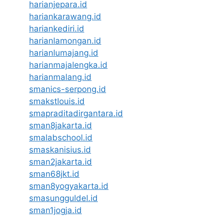
harianjepara.id
hariankarawang.id
hariankediri.id
harianlamongan.id
harianlumajang.id
harianmajalengka.id
harianmalang.id
smanics-serpong.id
smakstlouis.id
smapraditadirgantara.id
sman8jakarta.id
smalabschool.id
smaskanisius.id
sman2jakarta.id
sman68jkt.id
sman8yogyakarta.id
smasungguldel.id
sman1jogja.id