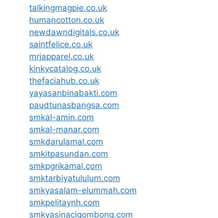
talkingmagpie.co.uk
humancotton.co.uk
newdawndigitals.co.uk
saintfelice.co.uk
mrjapparel.co.uk
kinkycatalog.co.uk
thefaciahub.co.uk
yayasanbinabakti.com
paudtunasbangsa.com
smkal-amin.com
smkal-manar.com
smkdarulamal.com
smkitpasundan.com
smkpgrikamal.com
smktarbiyatululum.com
smkyasalam-elummah.com
smkpelitaynh.com
smkyasinacigombong.com