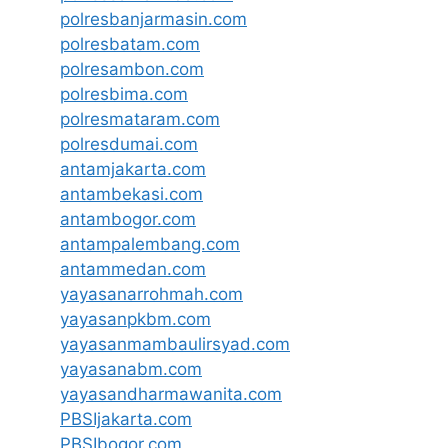
polresbanjarmasin.com
polresbatam.com
polresambon.com
polresbima.com
polresmataram.com
polresdumai.com
antamjakarta.com
antambekasi.com
antambogor.com
antampalembang.com
antammedan.com
yayasanarrohmah.com
yayasanpkbm.com
yayasanmambaulirsyad.com
yayasanabm.com
yayasandharmawanita.com
PBSIjakarta.com
PBSIbogor.com