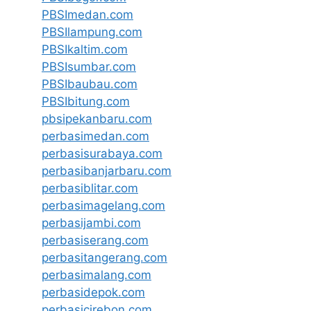
PBSImedan.com
PBSIlampung.com
PBSIkaltim.com
PBSIsumbar.com
PBSIbaubau.com
PBSIbitung.com
pbsipekanbaru.com
perbasimedan.com
perbasisurabaya.com
perbasibanjarbaru.com
perbasiblitar.com
perbasimagelang.com
perbasijambi.com
perbasiserang.com
perbasitangerang.com
perbasimalang.com
perbasidepok.com
perbasicirebon.com