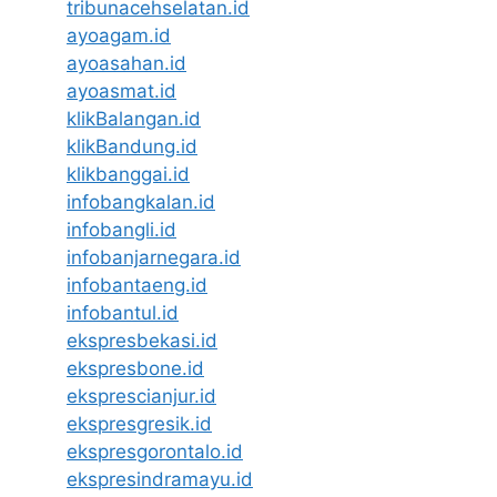
tribunacehselatan.id
ayoagam.id
ayoasahan.id
ayoasmat.id
klikBalangan.id
klikBandung.id
klikbanggai.id
infobangkalan.id
infobangli.id
infobanjarnegara.id
infobantaeng.id
infobantul.id
ekspresbekasi.id
ekspresbone.id
eksprescianjur.id
ekspresgresik.id
ekspresgorontalo.id
ekspresindramayu.id