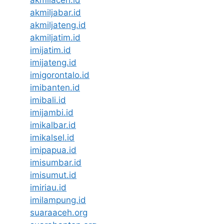
akmilaceh.id
akmiljabar.id
akmiljateng.id
akmiljatim.id
imijatim.id
imijateng.id
imigorontalo.id
imibanten.id
imibali.id
imijambi.id
imikalbar.id
imikalsel.id
imipapua.id
imisumbar.id
imisumut.id
imiriau.id
imilampung.id
suaraaceh.org