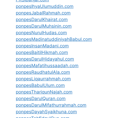
ponpesIhyaUlumuddin.com
ponpesJabalRahmah.com
ponpesDarulKhairat.com
ponpesDarulMuhsinin.com
ponpesNurulHudas.com
ponpesMadinatuddiniyahBabul.com
ponpesInsanMadani.com
ponpesBaitilHikmah.com
ponpesDarulHidayahul.com
ponpesMafatihussaadah.com
ponpesRaudhatulAla.com
ponpesLiqaurrahmah.com
ponpesBabulUlum.com
ponpesThariqunNajah.com
ponpesDarulQuran.com
ponpesDarulMifathurrahmah.com
ponpesDayahSyaikhuna.com