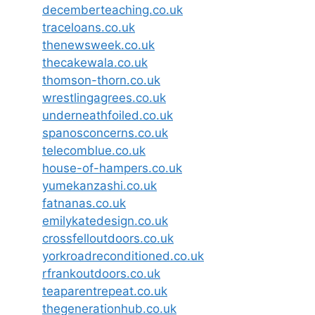
decemberteaching.co.uk
traceloans.co.uk
thenewsweek.co.uk
thecakewala.co.uk
thomson-thorn.co.uk
wrestlingagrees.co.uk
underneathfoiled.co.uk
spanosconcerns.co.uk
telecomblue.co.uk
house-of-hampers.co.uk
yumekanzashi.co.uk
fatnanas.co.uk
emilykatedesign.co.uk
crossfelloutdoors.co.uk
yorkroadreconditioned.co.uk
rfrankoutdoors.co.uk
teaparentrepeat.co.uk
thegenerationhub.co.uk