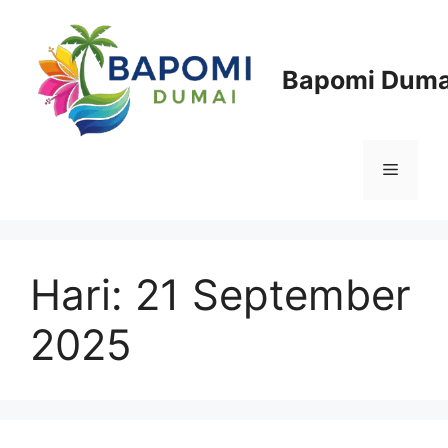
Langsung
ke
isi
Bapomi Duma
Menu
Hari:
21 September
2025