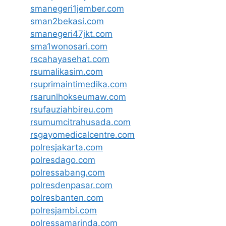
smanegeri1jember.com
sman2bekasi.com
smanegeri47jkt.com
sma1wonosari.com
rscahayasehat.com
rsumalikasim.com
rsuprimaintimedika.com
rsarunlhokseumaw.com
rsufauziahbireu.com
rsumumcitrahusada.com
rsgayomedicalcentre.com
polresjakarta.com
polresdago.com
polressabang.com
polresdenpasar.com
polresbanten.com
polresjambi.com
polressamarinda.com