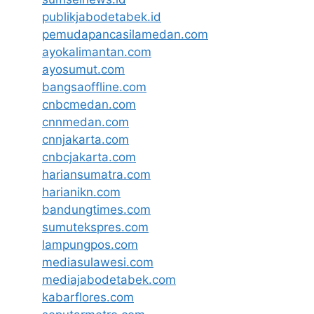
publikjabodetabek.id
pemudapancasilamedan.com
ayokalimantan.com
ayosumut.com
bangsaoffline.com
cnbcmedan.com
cnnmedan.com
cnnjakarta.com
cnbcjakarta.com
hariansumatra.com
harianikn.com
bandungtimes.com
sumutekspres.com
lampungpos.com
mediasulawesi.com
mediajabodetabek.com
kabarflores.com