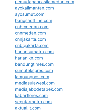
pemudapancasilamedan.com
ayokalimantan.com
ayosumut.com
bangsaoffline.com
cnbcmedan.com
cnnmedan.com
cnnjakarta.com
cnbcjakarta.com
hariansumatra.com
harianikn.com
bandungtimes.com
sumutekspres.com
lampungpos.com
mediasulawesi.com
mediajabodetabek.com
kabarflores.com
seputarmetro.com
aktual.it.com