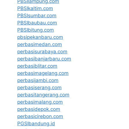
PBSIlampung.com
PBSIkaltim.com
PBSIsumbar.com
PBSIbaubau.com
PBSIbitung.com
pbsipekanbaru.com
perbasimedan.com
perbasisurabaya.com
perbasibanjarbaru.com
perbasiblitar.com
perbasimagelang.com
perbasijambi.com
perbasiserang.com
perbasitangerang.com
perbasimalang.com
perbasidepok.com
perbasicirebon.com
PGSIbandung.id