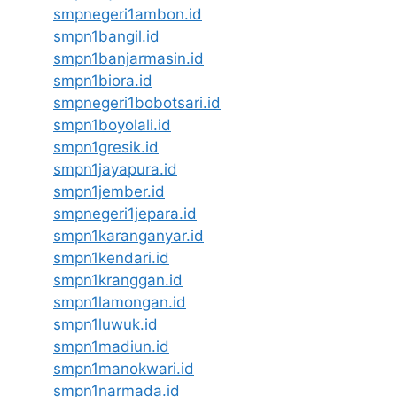
smpnegeri1ambon.id
smpn1bangil.id
smpn1banjarmasin.id
smpn1biora.id
smpnegeri1bobotsari.id
smpn1boyolali.id
smpn1gresik.id
smpn1jayapura.id
smpn1jember.id
smpnegeri1jepara.id
smpn1karanganyar.id
smpn1kendari.id
smpn1kranggan.id
smpn1lamongan.id
smpn1luwuk.id
smpn1madiun.id
smpn1manokwari.id
smpn1narmada.id