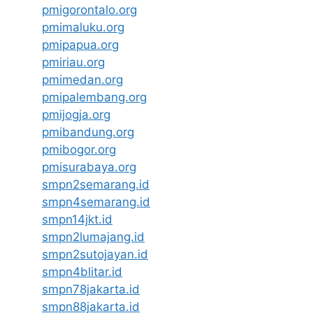
pmigorontalo.org
pmimaluku.org
pmipapua.org
pmiriau.org
pmimedan.org
pmipalembang.org
pmijogja.org
pmibandung.org
pmibogor.org
pmisurabaya.org
smpn2semarang.id
smpn4semarang.id
smpn14jkt.id
smpn2lumajang.id
smpn2sutojayan.id
smpn4blitar.id
smpn78jakarta.id
smpn88jakarta.id