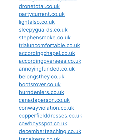
dronetotal.co.uk
partycurrent.co.uk
lightalso.co.uk
sleepyguards.co.uk
stephensmoke.co.uk
trialuncomfortable.co.uk
accordingchapel.co.uk
accordingoversees.co.uk
annoyingfunded.co.uk
belongsthey.co.uk
bootsrover.co.uk
burndeniers.co.uk
canadaperson.co.uk
conwayviolation.co.uk
copperfielddresses.co.uk
cowboysspot.co.uk
decemberteaching.co.uk
traceloans.co.uk