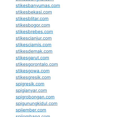
stikesbanyumas.com
stikesbekasi.com
stikesblitar.com
stikesbogor.com
stikesbrebes.com
stikescianjur.com
stikesciamis.com
stikesdemak.com
stikesgarut.com
stikesgorontalo.com
stikesgowa.com
stikesgresik.com
spigresik.com
spigianyar.com
spigrobongan.com
spigunungkidul.com
spijember.com
spijombang.com