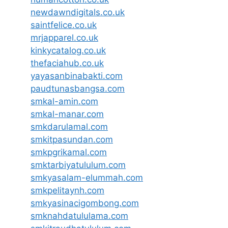
newdawndigitals.co.uk
saintfelice.co.uk
mrjapparel.co.uk
kinkycatalog.co.uk
thefaciahub.co.uk
yayasanbinabakti.com
paudtunasbangsa.com
smkal-amin.com
smkal-manar.com
smkdarulamal.com
smkitpasundan.com
smkpgrikamal.com
smktarbiyatululum.com
smkyasalam-elummah.com
smkpelitaynh.com
smkyasinacigombong.com
smknahdatululama.com