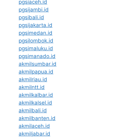
pgsiaceh.id
pgsijambi.id
pgsibali.id
pgsijakarta.id
pgsimedan.id
pgsilombok.id
pgsimaluku.id
pgsimanado.id
akmilsumbar.id
akmilpapua.id
akmilriau.id
akmilntt.id
akmilkalbar.id
akmilkalsel.id
akmilbali.id
akmilbanten.id
akmilaceh.id
akmiljabar.id