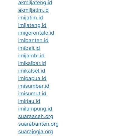
akmiljateng.id
akmiljatim.id
imijatim.id
imijateng.id
imigorontalo.id
imibanten.id
imibali.id
imijambi.id
imikalbar.id
imikalsel.id
imipapua.id
imisumbar.id
imisumut.id
imiriau.id
imilampung.id
suaraaceh.org
suarabanten.org
suarajogja.org