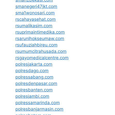
sman2bekasi.com
smanegeri47jkt.com
sma1wonosari.com
rscahayasehat.com
rsumalikasim.com
rsuprimaintimedika.com
rsarunlhokseumaw.com
rsufauziahbireu.com
rsumumcitrahusada.com
rsgayomedicalcentre.com
polresjakarta.com
polresdago.com
polressabang.com
polresdenpasar.com
polresbanten.com
polresjambi.com
polressamarinda.com
polresbanjarmasin.com