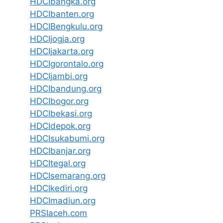
HDCIbangka.org
HDCIbanten.org
HDCIBengkulu.org
HDCIjogja.org
HDCIjakarta.org
HDCIgorontalo.org
HDCIjambi.org
HDCIbandung.org
HDCIbogor.org
HDCIbekasi.org
HDCIdepok.org
HDCIsukabumi.org
HDCIbanjar.org
HDCItegal.org
HDCIsemarang.org
HDCIkediri.org
HDCImadiun.org
PRSIaceh.com