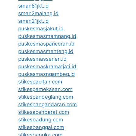
sman81jkt.id
sman2malang.id
sman21jkt.id
puskesmasjakut.id
puskesmasmampang.id
puskesmaspancoran.id
puskesmasmenteng.id
puskesmassenen.id
puskesmaskramatjati.id
puskesmasngambeg.id
stikespacitan.com
stikespamekasan.com
stikespandeglang.com
stikespangandaran.com
stikesacehbarat.com
stikesbadung.com
stikesbanggai.com
stikesbangka.com