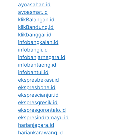
ayoasahan.id
ayoasmat.id
klikBalangan.id
klikBandung.id
klikbanggai.id
infobangkalan.id
infobangli.id
infobanjarnegara.id
infobantaeng.id
infobantul.id
ekspresbekasi.id
ekspresbone.id
eksprescianjur.id
ekspresgresik.id
ekspresgorontalo.id
ekspresindramayu.id
harianjepara.id
hariankarawang.id