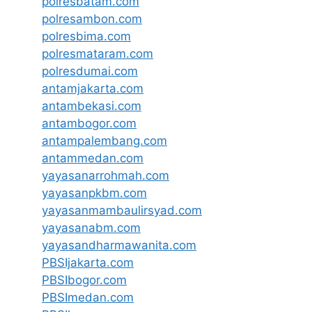
polresbatam.com
polresambon.com
polresbima.com
polresmataram.com
polresdumai.com
antamjakarta.com
antambekasi.com
antambogor.com
antampalembang.com
antammedan.com
yayasanarrohmah.com
yayasanpkbm.com
yayasanmambaulirsyad.com
yayasanabm.com
yayasandharmawanita.com
PBSIjakarta.com
PBSIbogor.com
PBSImedan.com