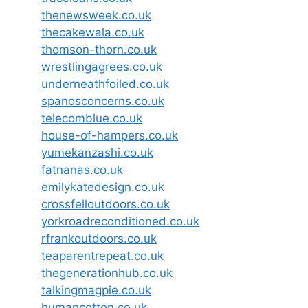
thenewsweek.co.uk
thecakewala.co.uk
thomson-thorn.co.uk
wrestlingagrees.co.uk
underneathfoiled.co.uk
spanosconcerns.co.uk
telecomblue.co.uk
house-of-hampers.co.uk
yumekanzashi.co.uk
fatnanas.co.uk
emilykatedesign.co.uk
crossfelloutdoors.co.uk
yorkroadreconditioned.co.uk
rfrankoutdoors.co.uk
teaparentrepeat.co.uk
thegenerationhub.co.uk
talkingmagpie.co.uk
humancotton.co.uk