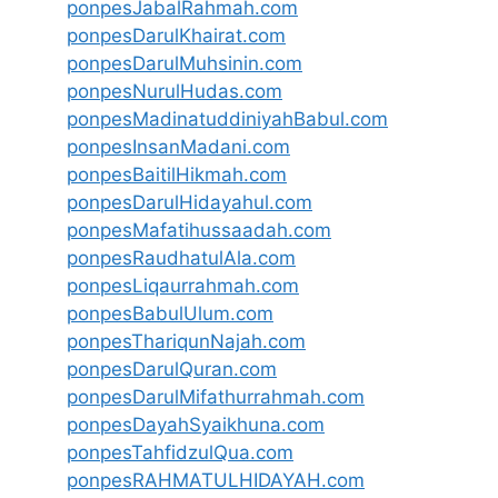
ponpesJabalRahmah.com
ponpesDarulKhairat.com
ponpesDarulMuhsinin.com
ponpesNurulHudas.com
ponpesMadinatuddiniyahBabul.com
ponpesInsanMadani.com
ponpesBaitilHikmah.com
ponpesDarulHidayahul.com
ponpesMafatihussaadah.com
ponpesRaudhatulAla.com
ponpesLiqaurrahmah.com
ponpesBabulUlum.com
ponpesThariqunNajah.com
ponpesDarulQuran.com
ponpesDarulMifathurrahmah.com
ponpesDayahSyaikhuna.com
ponpesTahfidzulQua.com
ponpesRAHMATULHIDAYAH.com