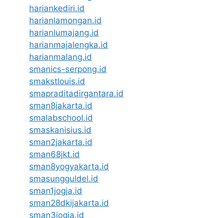
hariankediri.id
harianlamongan.id
harianlumajang.id
harianmajalengka.id
harianmalang.id
smanics-serpong.id
smakstlouis.id
smapraditadirgantara.id
sman8jakarta.id
smalabschool.id
smaskanisius.id
sman2jakarta.id
sman68jkt.id
sman8yogyakarta.id
smasungguldel.id
sman1jogja.id
sman28dkijakarta.id
sman3jogja.id