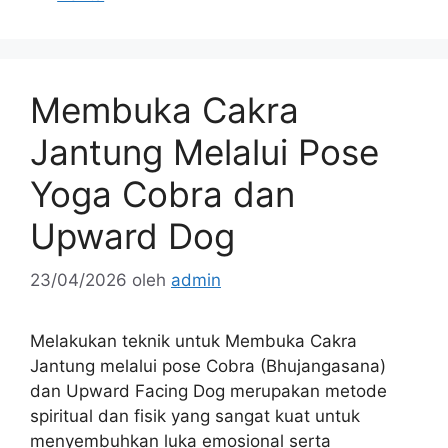
Membuka Cakra
Jantung Melalui Pose
Yoga Cobra dan
Upward Dog
23/04/2026
oleh
admin
Melakukan teknik untuk Membuka Cakra
Jantung melalui pose Cobra (Bhujangasana)
dan Upward Facing Dog merupakan metode
spiritual dan fisik yang sangat kuat untuk
menyembuhkan luka emosional serta