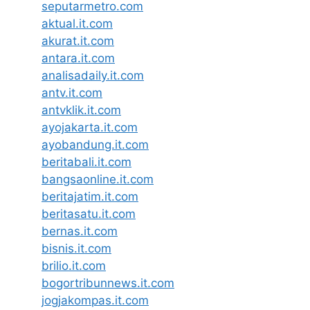
seputarmetro.com
aktual.it.com
akurat.it.com
antara.it.com
analisadaily.it.com
antv.it.com
antvklik.it.com
ayojakarta.it.com
ayobandung.it.com
beritabali.it.com
bangsaonline.it.com
beritajatim.it.com
beritasatu.it.com
bernas.it.com
bisnis.it.com
brilio.it.com
bogortribunnews.it.com
jogjakompas.it.com