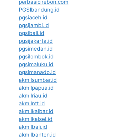
perbasicirebon.com
PGSIbandung.id
pgsiaceh.id
pgsijambi.id
pgsibali.id
pgsijakarta.id
pgsimedan.id
pgsilombok.id
pgsimaluku.id
pgsimanado.id
akmilsumbar.id
akmilpapua.id
akmilriau.id
akmilntt.id
akmilkalbar.id
akmilkalsel.id
akmilbali.id
akmilbanten.id