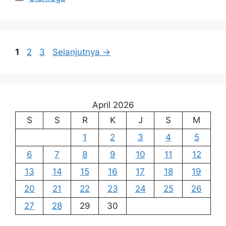
Halaman
Halaman
Halaman
1
2
3
Selanjutnya
→
April 2026
S
S
R
K
J
S
M
1
2
3
4
5
6
7
8
9
10
11
12
13
14
15
16
17
18
19
20
21
22
23
24
25
26
27
28
29
30