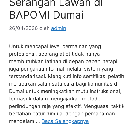
Serangan Lawan di
BAPOMI Dumai
26/04/2026
oleh
admin
Untuk mencapai level permainan yang
profesional, seorang atlet tidak hanya
membutuhkan latihan di depan papan, tetapi
juga pengakuan formal melalui sistem yang
terstandarisasi. Mengikuti info sertifikasi pelatih
merupakan salah satu cara bagi komunitas di
Dumai untuk meningkatkan mutu instruksional,
termasuk dalam mengajarkan metode
perlindungan raja yang efektif. Menguasai taktik
bertahan catur dimulai dengan pemahaman
mendalam …
Baca Selengkapnya