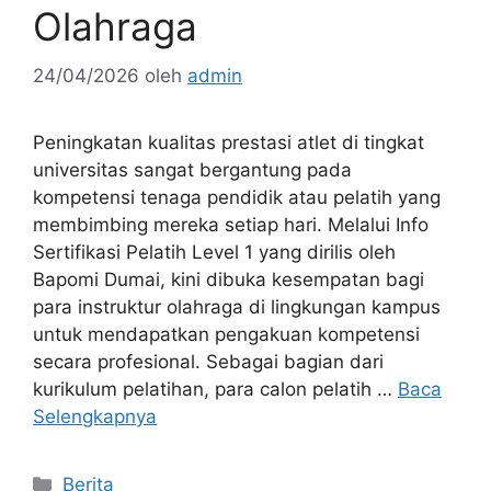
Olahraga
24/04/2026
oleh
admin
Peningkatan kualitas prestasi atlet di tingkat
universitas sangat bergantung pada
kompetensi tenaga pendidik atau pelatih yang
membimbing mereka setiap hari. Melalui Info
Sertifikasi Pelatih Level 1 yang dirilis oleh
Bapomi Dumai, kini dibuka kesempatan bagi
para instruktur olahraga di lingkungan kampus
untuk mendapatkan pengakuan kompetensi
secara profesional. Sebagai bagian dari
kurikulum pelatihan, para calon pelatih …
Baca
Selengkapnya
Kategori
Berita