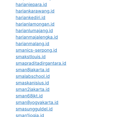
harianjepara.id
hariankarawang.id
hariankediri.id
harianlamongan.id
harianlumajang.id
harianmajalengka.id
harianmalang.id
smanics-serpong.id
smakstlouis.id
smapraditadirgantara.id
sman8jakarta.id
smalabschool.id
smaskanisius.id
sman2jakarta.id
sman68jkt.id
sman8yogyakarta.id
smasungguldel.id
sman1jogja.id