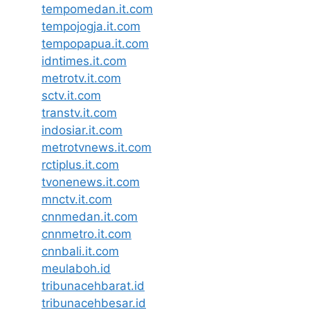
tempomedan.it.com
tempojogja.it.com
tempopapua.it.com
idntimes.it.com
metrotv.it.com
sctv.it.com
transtv.it.com
indosiar.it.com
metrotvnews.it.com
rctiplus.it.com
tvonenews.it.com
mnctv.it.com
cnnmedan.it.com
cnnmetro.it.com
cnnbali.it.com
meulaboh.id
tribunacehbarat.id
tribunacehbesar.id