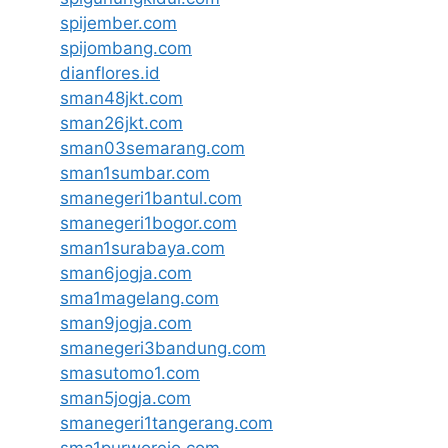
spijember.com
spijombang.com
dianflores.id
sman48jkt.com
sman26jkt.com
sman03semarang.com
sman1sumbar.com
smanegeri1bantul.com
smanegeri1bogor.com
sman1surabaya.com
sman6jogja.com
sma1magelang.com
sman9jogja.com
smanegeri3bandung.com
smasutomo1.com
sman5jogja.com
smanegeri1tangerang.com
sma1purworejo.com