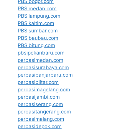
PBSIbogor.com
PBSImedan.com
PBSIlampung.com
PBSIkaltim.com
PBSIsumbar.com
PBSIbaubau.com
PBSIbitung.com
pbsipekanbaru.com
perbasimedan.com
perbasisurabaya.com
perbasibanjarbaru.com
perbasiblitar.com
perbasimagelang.com
perbasijambi.com
perbasiserang.com
perbasitangerang.com
perbasimalang.com
perbasidepok.com