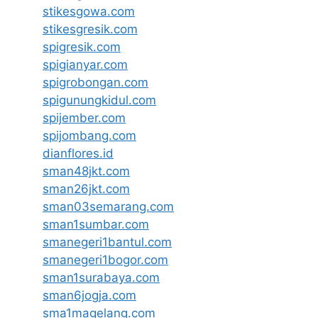
stikesgowa.com
stikesgresik.com
spigresik.com
spigianyar.com
spigrobongan.com
spigunungkidul.com
spijember.com
spijombang.com
dianflores.id
sman48jkt.com
sman26jkt.com
sman03semarang.com
sman1sumbar.com
smanegeri1bantul.com
smanegeri1bogor.com
sman1surabaya.com
sman6jogja.com
sma1magelang.com