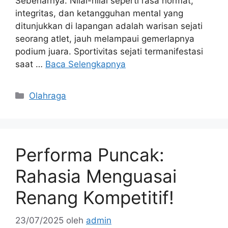
Sebenarnya. Nilai-nilai seperti rasa hormat,
integritas, dan ketangguhan mental yang
ditunjukkan di lapangan adalah warisan sejati
seorang atlet, jauh melampaui gemerlapnya
podium juara. Sportivitas sejati termanifestasi
saat …
Baca Selengkapnya
Kategori
Olahraga
Performa Puncak:
Rahasia Menguasai
Renang Kompetitif!
23/07/2025
oleh
admin