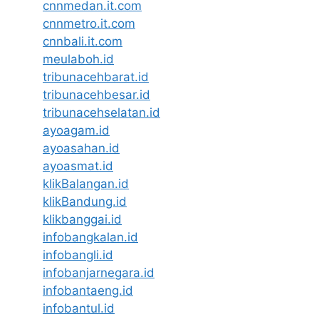
cnnmedan.it.com
cnnmetro.it.com
cnnbali.it.com
meulaboh.id
tribunacehbarat.id
tribunacehbesar.id
tribunacehselatan.id
ayoagam.id
ayoasahan.id
ayoasmat.id
klikBalangan.id
klikBandung.id
klikbanggai.id
infobangkalan.id
infobangli.id
infobanjarnegara.id
infobantaeng.id
infobantul.id