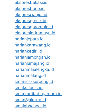
ekspresbekasi.id
ekspresbone.id
eksprescianjur.id
ekspresgresik.id
ekspresgorontalo.id
ekspresindramayu.id
harianjepara.id
hariankarawang.id
hariankediri.id
harianlamongan.id
harianlumajang.id
harianmajalengka.id
harianmalang.id
smanics-serpong.id
smakstlouis.id
smapraditadirgantara.id
sman8jakarta.id
smalabschool.id