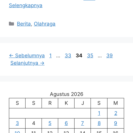
Selengkapnya
Kategori
Berita
,
Olahraga
Halaman
Halaman
Halaman
Halaman
Halaman
←
Sebelumnya
1
…
33
34
35
…
39
Selanjutnya
→
Agustus 2026
S
S
R
K
J
S
M
1
2
3
4
5
6
7
8
9