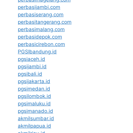
perbasijambi.com
perbasiserang.com
perbasitangerang.com
perbasimalang.com
perbasidepok.com
perbasicirebon.com
PGSIbandung.id
pgsiaceh.id
pgsijambi.id
pgsibali.id
pgsijakarta.id
pgsimedan.id
pgsilombok.id
pgsimaluku.id
pgsimanado.id
akmilsumbar.id
akmilpapua.id