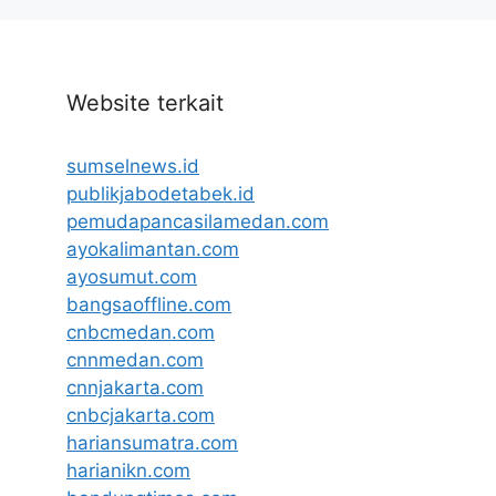
Website terkait
sumselnews.id
publikjabodetabek.id
pemudapancasilamedan.com
ayokalimantan.com
ayosumut.com
bangsaoffline.com
cnbcmedan.com
cnnmedan.com
cnnjakarta.com
cnbcjakarta.com
hariansumatra.com
harianikn.com