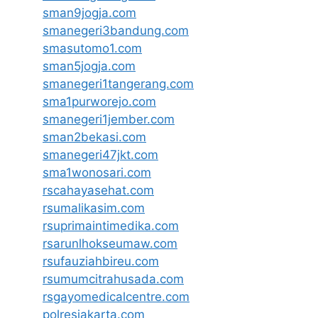
sman9jogja.com
smanegeri3bandung.com
smasutomo1.com
sman5jogja.com
smanegeri1tangerang.com
sma1purworejo.com
smanegeri1jember.com
sman2bekasi.com
smanegeri47jkt.com
sma1wonosari.com
rscahayasehat.com
rsumalikasim.com
rsuprimaintimedika.com
rsarunlhokseumaw.com
rsufauziahbireu.com
rsumumcitrahusada.com
rsgayomedicalcentre.com
polresjakarta.com