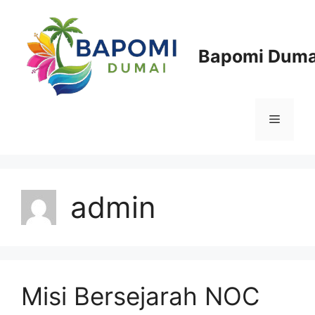
Langsung
ke
isi
Bapomi Duma
Menu
admin
Misi Bersejarah NOC