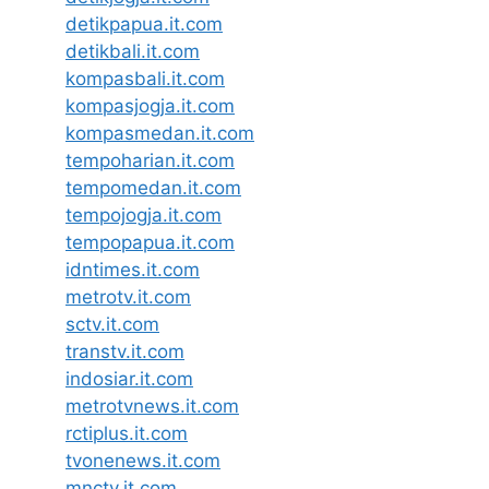
detikpapua.it.com
detikbali.it.com
kompasbali.it.com
kompasjogja.it.com
kompasmedan.it.com
tempoharian.it.com
tempomedan.it.com
tempojogja.it.com
tempopapua.it.com
idntimes.it.com
metrotv.it.com
sctv.it.com
transtv.it.com
indosiar.it.com
metrotvnews.it.com
rctiplus.it.com
tvonenews.it.com
mnctv.it.com