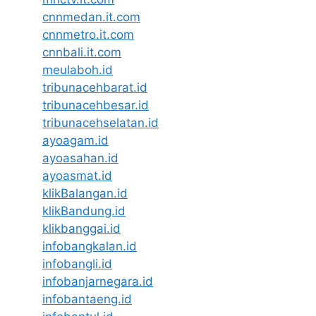
cnnmedan.it.com
cnnmetro.it.com
cnnbali.it.com
meulaboh.id
tribunacehbarat.id
tribunacehbesar.id
tribunacehselatan.id
ayoagam.id
ayoasahan.id
ayoasmat.id
klikBalangan.id
klikBandung.id
klikbanggai.id
infobangkalan.id
infobangli.id
infobanjarnegara.id
infobantaeng.id