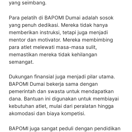
yang seimbang.
Para pelatih di BAPOMI Dumai adalah sosok
yang penuh dedikasi. Mereka tidak hanya
memberikan instruksi, tetapi juga menjadi
mentor dan motivator. Mereka membimbing
para atlet melewati masa-masa sulit,
memastikan mereka tidak kehilangan
semangat.
Dukungan finansial juga menjadi pilar utama.
BAPOMI Dumai bekerja sama dengan
pemerintah dan swasta untuk mendapatkan
dana. Bantuan ini digunakan untuk membiayai
kebutuhan atlet, mulai dari peralatan hingga
akomodasi dan biaya kompetisi.
BAPOMI juga sangat peduli dengan pendidikan