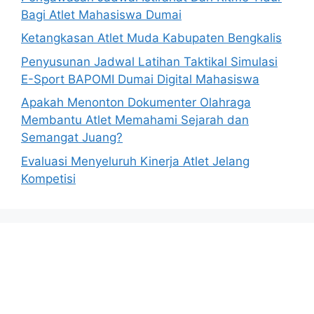
Bagi Atlet Mahasiswa Dumai
Ketangkasan Atlet Muda Kabupaten Bengkalis
Penyusunan Jadwal Latihan Taktikal Simulasi
E-Sport BAPOMI Dumai Digital Mahasiswa
Apakah Menonton Dokumenter Olahraga
Membantu Atlet Memahami Sejarah dan
Semangat Juang?
Evaluasi Menyeluruh Kinerja Atlet Jelang
Kompetisi