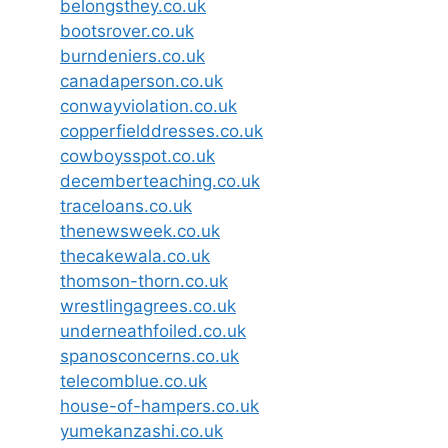
belongsthey.co.uk
bootsrover.co.uk
burndeniers.co.uk
canadaperson.co.uk
conwayviolation.co.uk
copperfielddresses.co.uk
cowboysspot.co.uk
decemberteaching.co.uk
traceloans.co.uk
thenewsweek.co.uk
thecakewala.co.uk
thomson-thorn.co.uk
wrestlingagrees.co.uk
underneathfoiled.co.uk
spanosconcerns.co.uk
telecomblue.co.uk
house-of-hampers.co.uk
yumekanzashi.co.uk