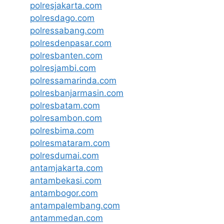
polresjakarta.com
polresdago.com
polressabang.com
polresdenpasar.com
polresbanten.com
polresjambi.com
polressamarinda.com
polresbanjarmasin.com
polresbatam.com
polresambon.com
polresbima.com
polresmataram.com
polresdumai.com
antamjakarta.com
antambekasi.com
antambogor.com
antampalembang.com
antammedan.com