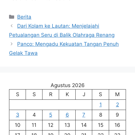
Kategori
Berita
Dari Kolam ke Lautan: Menjelajahi
Petualangan Seru di Balik Olahraga Renang
Panco: Mengadu Kekuatan Tangan Penuh
Gelak Tawa
Agustus 2026
S
S
R
K
J
S
M
1
2
3
4
5
6
7
8
9
10
11
12
13
14
15
16