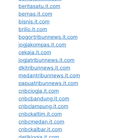
beritasatu.it.com
bernas.it.com
bisnis.it.com
brilio.it.com
bogortribunnews.it.com
jogjakompas.it.com
cekaja.it.com
jogjatribunnews.it.com
dkitribunnews.it.com
medantribunnews.it.com
papuatribunnews.it.com
cnbcjogja.it.com
cnbcbandung.it.com
cnbclampung.it.com
cnbckaltim.it.com
cnbcmedan.it.com
cnbckalbar.it.com
detikjogja.it.com