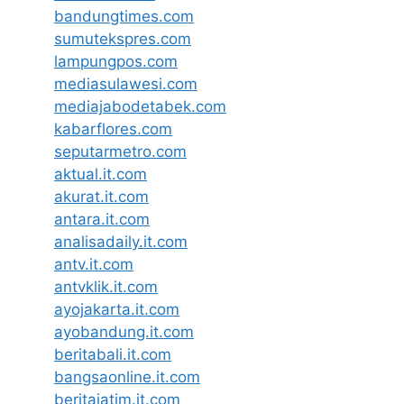
bandungtimes.com
sumutekspres.com
lampungpos.com
mediasulawesi.com
mediajabodetabek.com
kabarflores.com
seputarmetro.com
aktual.it.com
akurat.it.com
antara.it.com
analisadaily.it.com
antv.it.com
antvklik.it.com
ayojakarta.it.com
ayobandung.it.com
beritabali.it.com
bangsaonline.it.com
beritajatim.it.com