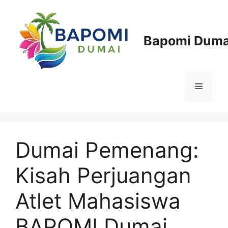
Langsung
ke
isi
Bapomi Duma
Menu
Dumai Pemenang:
Kisah Perjuangan
Atlet Mahasiswa
BAPOMI Dumai