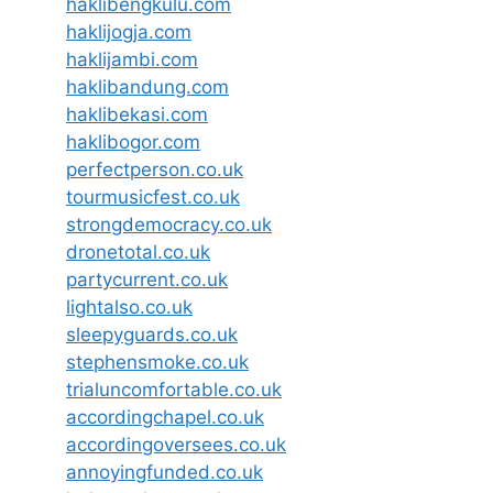
haklibengkulu.com
haklijogja.com
haklijambi.com
haklibandung.com
haklibekasi.com
haklibogor.com
perfectperson.co.uk
tourmusicfest.co.uk
strongdemocracy.co.uk
dronetotal.co.uk
partycurrent.co.uk
lightalso.co.uk
sleepyguards.co.uk
stephensmoke.co.uk
trialuncomfortable.co.uk
accordingchapel.co.uk
accordingoversees.co.uk
annoyingfunded.co.uk