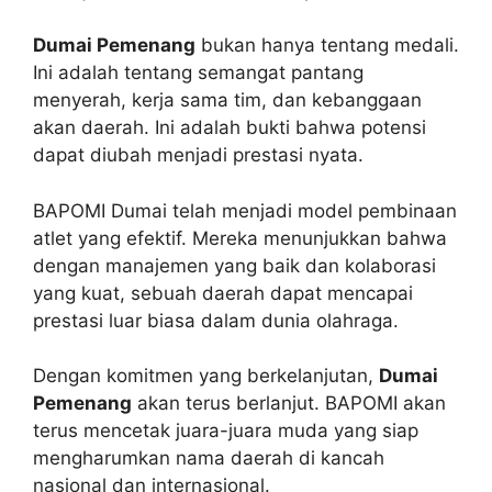
Dumai Pemenang
bukan hanya tentang medali.
Ini adalah tentang semangat pantang
menyerah, kerja sama tim, dan kebanggaan
akan daerah. Ini adalah bukti bahwa potensi
dapat diubah menjadi prestasi nyata.
BAPOMI Dumai telah menjadi model pembinaan
atlet yang efektif. Mereka menunjukkan bahwa
dengan manajemen yang baik dan kolaborasi
yang kuat, sebuah daerah dapat mencapai
prestasi luar biasa dalam dunia olahraga.
Dengan komitmen yang berkelanjutan,
Dumai
Pemenang
akan terus berlanjut. BAPOMI akan
terus mencetak juara-juara muda yang siap
mengharumkan nama daerah di kancah
nasional dan internasional.