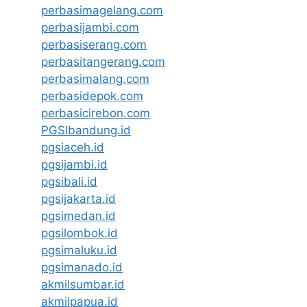
perbasimagelang.com
perbasijambi.com
perbasiserang.com
perbasitangerang.com
perbasimalang.com
perbasidepok.com
perbasicirebon.com
PGSIbandung.id
pgsiaceh.id
pgsijambi.id
pgsibali.id
pgsijakarta.id
pgsimedan.id
pgsilombok.id
pgsimaluku.id
pgsimanado.id
akmilsumbar.id
akmilpapua.id