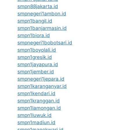
smpn88jakarta.id
smpnegeri1ambon.id
smpn1bangil.id
smpn1banjarmasin.id
smpn1biora.id
smpnegeri1bobotsari.id
smpn1boyolali.id
smpn1gresik.id
smpn1jayapura.id
smpn1jember.id
smpnegeri1jepara.id
smpn1karanganyar.id
smpn1kendari.id
smpn1kranggan.id
smpn1lamongan.id
smpn1luwuk.id
smpn1madiun.id
smpn1manokwari.id