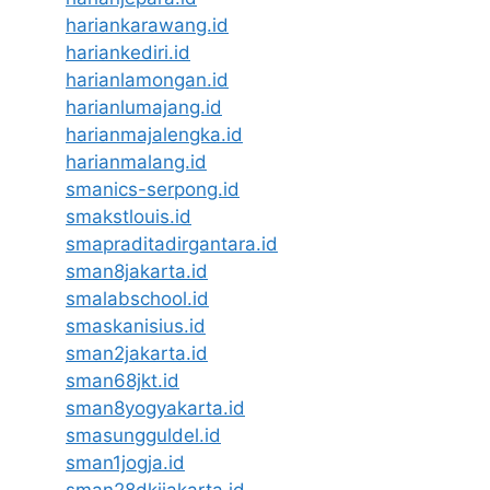
hariankarawang.id
hariankediri.id
harianlamongan.id
harianlumajang.id
harianmajalengka.id
harianmalang.id
smanics-serpong.id
smakstlouis.id
smapraditadirgantara.id
sman8jakarta.id
smalabschool.id
smaskanisius.id
sman2jakarta.id
sman68jkt.id
sman8yogyakarta.id
smasungguldel.id
sman1jogja.id
sman28dkijakarta.id