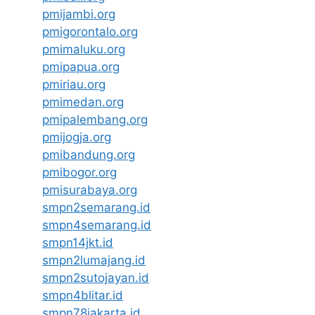
pmijambi.org
pmigorontalo.org
pmimaluku.org
pmipapua.org
pmiriau.org
pmimedan.org
pmipalembang.org
pmijogja.org
pmibandung.org
pmibogor.org
pmisurabaya.org
smpn2semarang.id
smpn4semarang.id
smpn14jkt.id
smpn2lumajang.id
smpn2sutojayan.id
smpn4blitar.id
smpn78jakarta.id