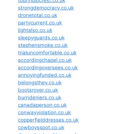
tourmusicfest.co.uk
strongdemocracy.co.uk
dronetotal.co.uk
partycurrent.co.uk
lightalso.co.uk
sleepyguards.co.uk
stephensmoke.co.uk
trialuncomfortable.co.uk
accordingchapel.co.uk
accordingoversees.co.uk
annoyingfunded.co.uk
belongsthey.co.uk
bootsrover.co.uk
burndeniers.co.uk
canadaperson.co.uk
conwayviolation.co.uk
copperfielddresses.co.uk
cowboysspot.co.uk