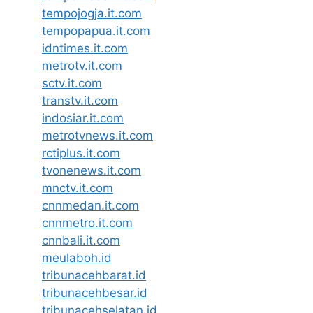
tempojogja.it.com
tempopapua.it.com
idntimes.it.com
metrotv.it.com
sctv.it.com
transtv.it.com
indosiar.it.com
metrotvnews.it.com
rctiplus.it.com
tvonenews.it.com
mnctv.it.com
cnnmedan.it.com
cnnmetro.it.com
cnnbali.it.com
meulaboh.id
tribunacehbarat.id
tribunacehbesar.id
tribunacehselatan.id