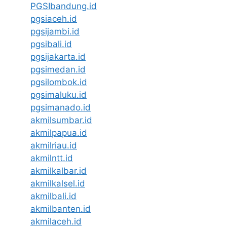
PGSIbandung.id
pgsiaceh.id
pgsijambi.id
pgsibali.id
pgsijakarta.id
pgsimedan.id
pgsilombok.id
pgsimaluku.id
pgsimanado.id
akmilsumbar.id
akmilpapua.id
akmilriau.id
akmilntt.id
akmilkalbar.id
akmilkalsel.id
akmilbali.id
akmilbanten.id
akmilaceh.id