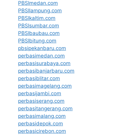
PBSImedan.com
PBSIlampung.com
PBSIkaltim.com
PBSIsumbar.com
PBSIbaubau.com
PBSIbitung.com
pbsipekanbaru.com
perbasimedan.com
perbasisurabaya.com
perbasibanjarbaru.com
perbasiblitar.com
perbasimagelang.com
perbasijambi.com
perbasiserang.com
perbasitangerang.com
perbasimalang.com
perbasidepok.com
perbasicirebon.com