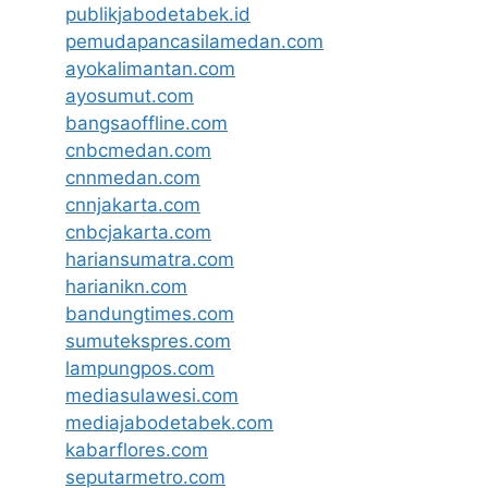
publikjabodetabek.id
pemudapancasilamedan.com
ayokalimantan.com
ayosumut.com
bangsaoffline.com
cnbcmedan.com
cnnmedan.com
cnnjakarta.com
cnbcjakarta.com
hariansumatra.com
harianikn.com
bandungtimes.com
sumutekspres.com
lampungpos.com
mediasulawesi.com
mediajabodetabek.com
kabarflores.com
seputarmetro.com