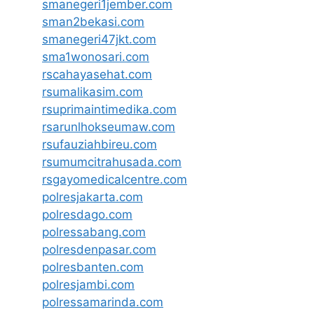
smanegeri1jember.com
sman2bekasi.com
smanegeri47jkt.com
sma1wonosari.com
rscahayasehat.com
rsumalikasim.com
rsuprimaintimedika.com
rsarunlhokseumaw.com
rsufauziahbireu.com
rsumumcitrahusada.com
rsgayomedicalcentre.com
polresjakarta.com
polresdago.com
polressabang.com
polresdenpasar.com
polresbanten.com
polresjambi.com
polressamarinda.com