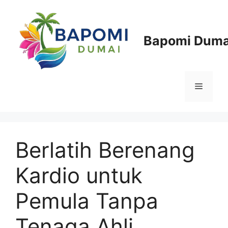
Langsung
ke
isi
Bapomi Duma
Menu
Berlatih Berenang
Kardio untuk
Pemula Tanpa
Tenaga Ahli