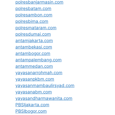
polresbanjarmasin.com
polresbatam.com
polresambon.com
polresbima.com
polresmataram.com
polresdumai.com
antamjakarta.com
antambekasi.com
antambogor.com
antampalembang.com
antammedan.com
yayasanarrohmah.com
yayasanpkbm.com
yayasanmambaulirsyad.com
yayasanabm.com
yayasandharmawanita.com
PBSIjakarta.com
PBSIbogor.com