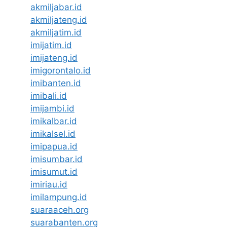
akmiljabar.id
akmiljateng.id
akmiljatim.id
imijatim.id
imijateng.id
imigorontalo.id
imibanten.id
imibali.id
imijambi.id
imikalbar.id
imikalsel.id
imipapua.id
imisumbar.id
imisumut.id
imiriau.id
imilampung.id
suaraaceh.org
suarabanten.org