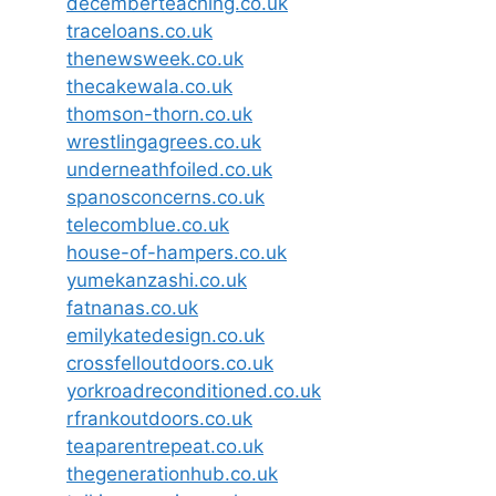
decemberteaching.co.uk
traceloans.co.uk
thenewsweek.co.uk
thecakewala.co.uk
thomson-thorn.co.uk
wrestlingagrees.co.uk
underneathfoiled.co.uk
spanosconcerns.co.uk
telecomblue.co.uk
house-of-hampers.co.uk
yumekanzashi.co.uk
fatnanas.co.uk
emilykatedesign.co.uk
crossfelloutdoors.co.uk
yorkroadreconditioned.co.uk
rfrankoutdoors.co.uk
teaparentrepeat.co.uk
thegenerationhub.co.uk