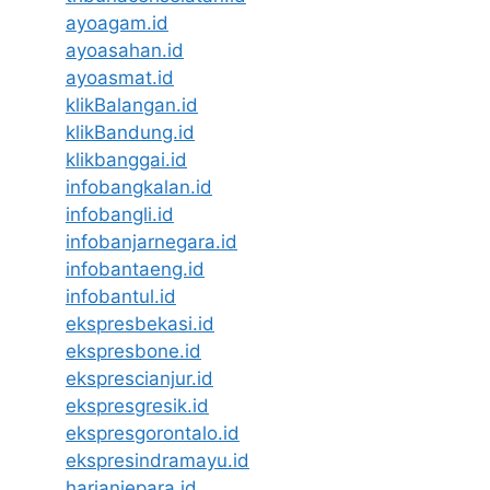
ayoagam.id
ayoasahan.id
ayoasmat.id
klikBalangan.id
klikBandung.id
klikbanggai.id
infobangkalan.id
infobangli.id
infobanjarnegara.id
infobantaeng.id
infobantul.id
ekspresbekasi.id
ekspresbone.id
eksprescianjur.id
ekspresgresik.id
ekspresgorontalo.id
ekspresindramayu.id
harianjepara.id