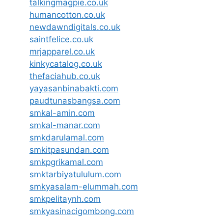
talkingmagpie.co.uk
humancotton.co.uk
newdawndigitals.co.uk
saintfelice.co.uk
mrjapparel.co.uk
kinkycatalog.co.uk
thefaciahub.co.uk
yayasanbinabakti.com
paudtunasbangsa.com
smkal-amin.com
smkal-manar.com
smkdarulamal.com
smkitpasundan.com
smkpgrikamal.com
smktarbiyatululum.com
smkyasalam-elummah.com
smkpelitaynh.com
smkyasinacigombong.com