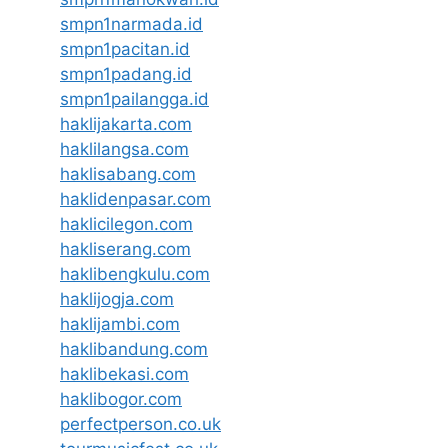
smpn1narmada.id
smpn1pacitan.id
smpn1padang.id
smpn1pailangga.id
haklijakarta.com
haklilangsa.com
haklisabang.com
haklidenpasar.com
haklicilegon.com
hakliserang.com
haklibengkulu.com
haklijogja.com
haklijambi.com
haklibandung.com
haklibekasi.com
haklibogor.com
perfectperson.co.uk