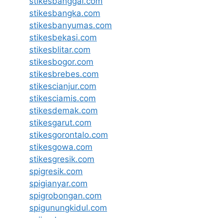
stikesbanggai.com
stikesbangka.com
stikesbanyumas.com
stikesbekasi.com
stikesblitar.com
stikesbogor.com
stikesbrebes.com
stikescianjur.com
stikesciamis.com
stikesdemak.com
stikesgarut.com
stikesgorontalo.com
stikesgowa.com
stikesgresik.com
spigresik.com
spigianyar.com
spigrobongan.com
spigunungkidul.com