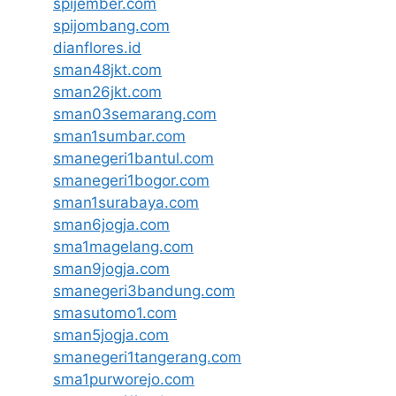
spijember.com
spijombang.com
dianflores.id
sman48jkt.com
sman26jkt.com
sman03semarang.com
sman1sumbar.com
smanegeri1bantul.com
smanegeri1bogor.com
sman1surabaya.com
sman6jogja.com
sma1magelang.com
sman9jogja.com
smanegeri3bandung.com
smasutomo1.com
sman5jogja.com
smanegeri1tangerang.com
sma1purworejo.com