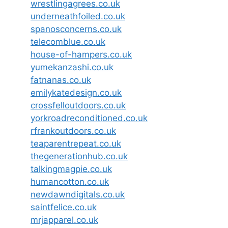
wrestlingagrees.co.uk
underneathfoiled.co.uk
spanosconcerns.co.uk
telecomblue.co.uk
house-of-hampers.co.uk
yumekanzashi.co.uk
fatnanas.co.uk
emilykatedesign.co.uk
crossfelloutdoors.co.uk
yorkroadreconditioned.co.uk
rfrankoutdoors.co.uk
teaparentrepeat.co.uk
thegenerationhub.co.uk
talkingmagpie.co.uk
humancotton.co.uk
newdawndigitals.co.uk
saintfelice.co.uk
mrjapparel.co.uk