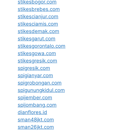
stikesbogor.com
stikesbrebes.com
stikescianjur.com
stikesciamis.com
stikesdemak.com
stikesgarut.com
stikesgorontalo.com
stikesgowa.com
stikesgresik.com
spigresik.com
spigianyar.com
spigrobongan.com
spigunungkidul.com
spijember.com
spijombang.com
dianflores.id
sman48jkt.com
sman26jkt.com