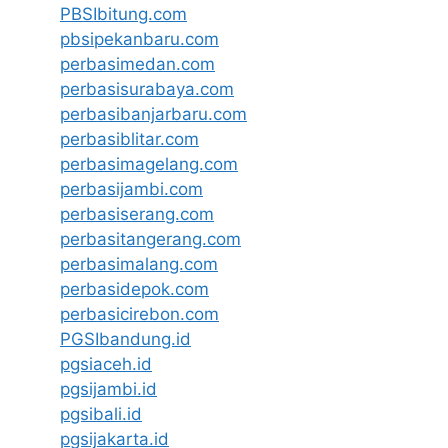
PBSIbitung.com
pbsipekanbaru.com
perbasimedan.com
perbasisurabaya.com
perbasibanjarbaru.com
perbasiblitar.com
perbasimagelang.com
perbasijambi.com
perbasiserang.com
perbasitangerang.com
perbasimalang.com
perbasidepok.com
perbasicirebon.com
PGSIbandung.id
pgsiaceh.id
pgsijambi.id
pgsibali.id
pgsijakarta.id