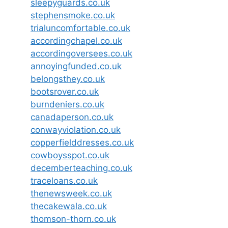
sleepyguards.co.uk
stephensmoke.co.uk
trialuncomfortable.co.uk
accordingchapel.co.uk
accordingoversees.co.uk
annoyingfunded.co.uk
belongsthey.co.uk
bootsrover.co.uk
burndeniers.co.uk
canadaperson.co.uk
conwayviolation.co.uk
copperfielddresses.co.uk
cowboysspot.co.uk
decemberteaching.co.uk
traceloans.co.uk
thenewsweek.co.uk
thecakewala.co.uk
thomson-thorn.co.uk