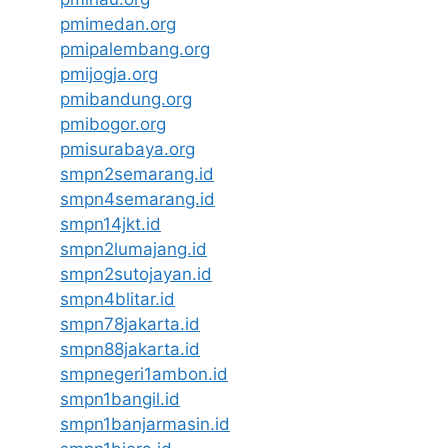
pmimedan.org
pmipalembang.org
pmijogja.org
pmibandung.org
pmibogor.org
pmisurabaya.org
smpn2semarang.id
smpn4semarang.id
smpn14jkt.id
smpn2lumajang.id
smpn2sutojayan.id
smpn4blitar.id
smpn78jakarta.id
smpn88jakarta.id
smpnegeri1ambon.id
smpn1bangil.id
smpn1banjarmasin.id