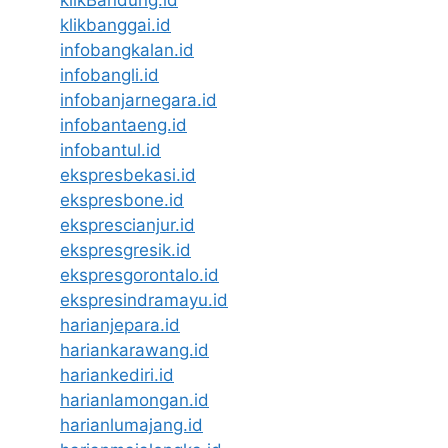
klikBandung.id
klikbanggai.id
infobangkalan.id
infobangli.id
infobanjarnegara.id
infobantaeng.id
infobantul.id
ekspresbekasi.id
ekspresbone.id
eksprescianjur.id
ekspresgresik.id
ekspresgorontalo.id
ekspresindramayu.id
harianjepara.id
hariankarawang.id
hariankediri.id
harianlamongan.id
harianlumajang.id