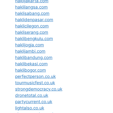
haklijakarta.com
haklilangsa.com
haklisabang.com
haklidenpasar.com
haklicilegon.com
hakliserang.com
haklibengkulu.com
haklijogja.com
haklijambi.com
haklibandung.com
haklibekasi.com
haklibogor.com
perfectperson.co.uk
tourmusicfest.co.uk
strongdemocracy.co.uk
dronetotal.co.uk
partycurrent.co.uk
lightalso.co.uk