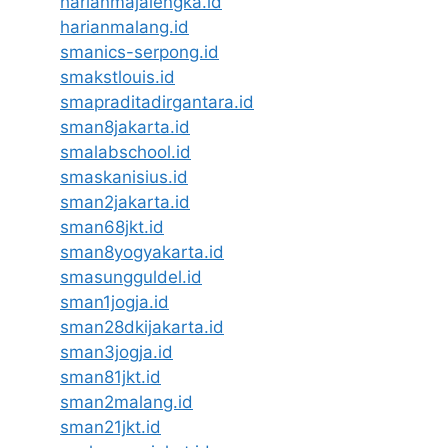
harianmajalengka.id
harianmalang.id
smanics-serpong.id
smakstlouis.id
smapraditadirgantara.id
sman8jakarta.id
smalabschool.id
smaskanisius.id
sman2jakarta.id
sman68jkt.id
sman8yogyakarta.id
smasungguldel.id
sman1jogja.id
sman28dkijakarta.id
sman3jogja.id
sman81jkt.id
sman2malang.id
sman21jkt.id