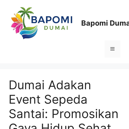
Langsung
ke
isi
Bapomi Duma
Menu
Dumai Adakan
Event Sepeda
Santai: Promosikan
Gaya Hidup Sehat