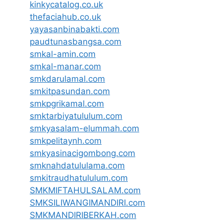
kinkycatalog.co.uk
thefaciahub.co.uk
yayasanbinabakti.com
paudtunasbangsa.com
smkal-amin.com
smkal-manar.com
smkdarulamal.com
smkitpasundan.com
smkpgrikamal.com
smktarbiyatululum.com
smkyasalam-elummah.com
smkpelitaynh.com
smkyasinacigombong.com
smknahdatululama.com
smkitraudhatululum.com
SMKMIFTAHULSALAM.com
SMKSILIWANGIMANDIRI.com
SMKMANDIRIBERKAH.com