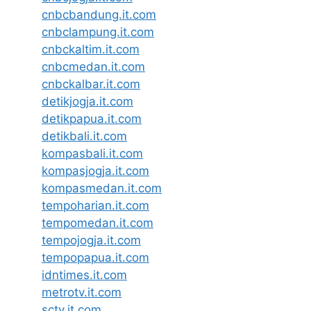
cnbcbandung.it.com
cnbclampung.it.com
cnbckaltim.it.com
cnbcmedan.it.com
cnbckalbar.it.com
detikjogja.it.com
detikpapua.it.com
detikbali.it.com
kompasbali.it.com
kompasjogja.it.com
kompasmedan.it.com
tempoharian.it.com
tempomedan.it.com
tempojogja.it.com
tempopapua.it.com
idntimes.it.com
metrotv.it.com
sctv.it.com