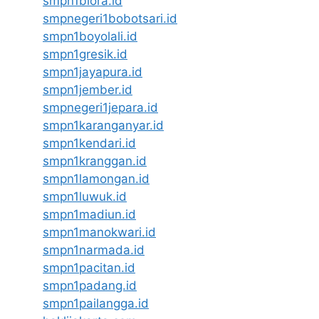
smpn1biora.id
smpnegeri1bobotsari.id
smpn1boyolali.id
smpn1gresik.id
smpn1jayapura.id
smpn1jember.id
smpnegeri1jepara.id
smpn1karanganyar.id
smpn1kendari.id
smpn1kranggan.id
smpn1lamongan.id
smpn1luwuk.id
smpn1madiun.id
smpn1manokwari.id
smpn1narmada.id
smpn1pacitan.id
smpn1padang.id
smpn1pailangga.id