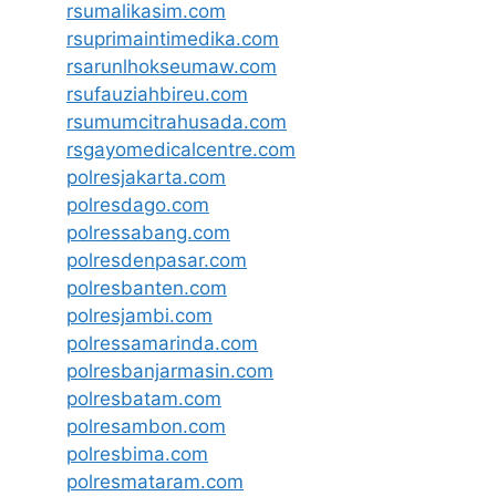
rsumalikasim.com
rsuprimaintimedika.com
rsarunlhokseumaw.com
rsufauziahbireu.com
rsumumcitrahusada.com
rsgayomedicalcentre.com
polresjakarta.com
polresdago.com
polressabang.com
polresdenpasar.com
polresbanten.com
polresjambi.com
polressamarinda.com
polresbanjarmasin.com
polresbatam.com
polresambon.com
polresbima.com
polresmataram.com