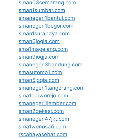
sman03semarang.com
sman1sumbar.com
smanegeri1bantul.com
smanegeri1bogor.com
sman1surabaya.com
sman6jogja.com
sma1magelang.com
sman9jogja.com
smanegeri3bandung.com
smasutomo1.com
sman5jogja.com
smanegeri1tangerang.com
sma1purworejo.com
smanegeri1jember.com
sman2bekasi.com
smanegeri47jkt.com
sma1wonosari.com
rscahayasehat.com