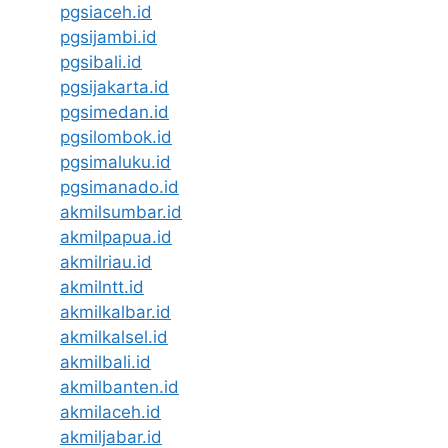
pgsiaceh.id
pgsijambi.id
pgsibali.id
pgsijakarta.id
pgsimedan.id
pgsilombok.id
pgsimaluku.id
pgsimanado.id
akmilsumbar.id
akmilpapua.id
akmilriau.id
akmilntt.id
akmilkalbar.id
akmilkalsel.id
akmilbali.id
akmilbanten.id
akmilaceh.id
akmiljabar.id