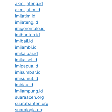
akmiljateng.id
akmiljatim.id
imijatim.id
imijateng.id
imigorontalo.id
imibanten.id
imibali.id
imijambi.id
imikalbar.id
imikalsel.id
imipapua.id
imisumbar.id
imisumut.id
imiriau.id
imilampung.id
suaraaceh.org
suarabanten.org
suarajogja.org