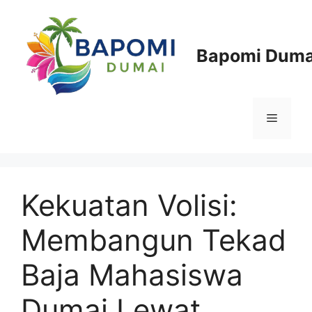
Langsung
ke
isi
Bapomi Duma
Menu
Kekuatan Volisi:
Membangun Tekad
Baja Mahasiswa
Dumai Lewat