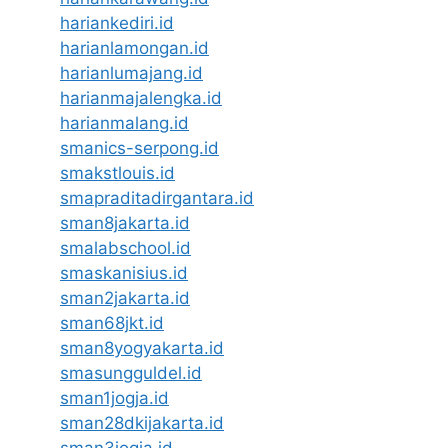
hariankediri.id
harianlamongan.id
harianlumajang.id
harianmajalengka.id
harianmalang.id
smanics-serpong.id
smakstlouis.id
smapraditadirgantara.id
sman8jakarta.id
smalabschool.id
smaskanisius.id
sman2jakarta.id
sman68jkt.id
sman8yogyakarta.id
smasungguldel.id
sman1jogja.id
sman28dkijakarta.id
sman3jogja.id