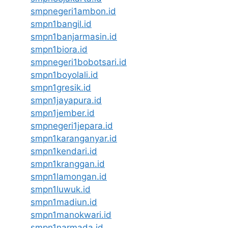
smpnegeri1ambon.id
smpn1bangil.id
smpn1banjarmasin.id
smpn1biora.id
smpnegeri1bobotsari.id
smpn1boyolali.id
smpn1gresik.id
smpn1jayapura.id
smpn1jember.id
smpnegeri1jepara.id
smpn1karanganyar.id
smpn1kendari.id
smpn1kranggan.id
smpn1lamongan.id
smpn1luwuk.id
smpn1madiun.id
smpn1manokwari.id
smpn1narmada.id