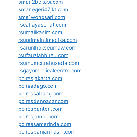
sman2bekasi.com
smanegeri47jkt.com
sma1wonosari.com
rscahayasehat.com
rsumalikasim.com
rsuprimaintimedika.com
rsarunlhokseumaw.com
rsufauziahbireu.com
rsumumcitrahusada.com
rsgayomedicalcentre.com
polresjakarta.com
polresdago.com
polressabang.com
polresdenpasar.com
polresbanten.com
polresjambi.com
polressamarinda.com
polresbanjarmasin.com