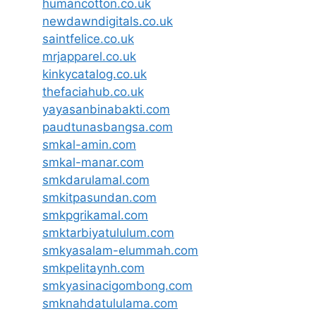
humancotton.co.uk
newdawndigitals.co.uk
saintfelice.co.uk
mrjapparel.co.uk
kinkycatalog.co.uk
thefaciahub.co.uk
yayasanbinabakti.com
paudtunasbangsa.com
smkal-amin.com
smkal-manar.com
smkdarulamal.com
smkitpasundan.com
smkpgrikamal.com
smktarbiyatululum.com
smkyasalam-elummah.com
smkpelitaynh.com
smkyasinacigombong.com
smknahdatululama.com