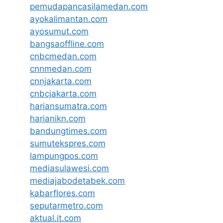
pemudapancasilamedan.com
ayokalimantan.com
ayosumut.com
bangsaoffline.com
cnbcmedan.com
cnnmedan.com
cnnjakarta.com
cnbcjakarta.com
hariansumatra.com
harianikn.com
bandungtimes.com
sumutekspres.com
lampungpos.com
mediasulawesi.com
mediajabodetabek.com
kabarflores.com
seputarmetro.com
aktual.it.com