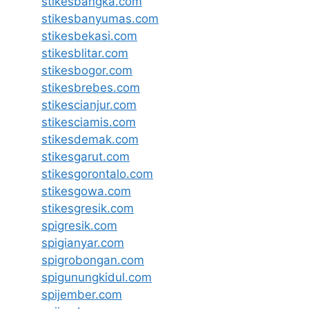
stikesbangka.com
stikesbanyumas.com
stikesbekasi.com
stikesblitar.com
stikesbogor.com
stikesbrebes.com
stikescianjur.com
stikesciamis.com
stikesdemak.com
stikesgarut.com
stikesgorontalo.com
stikesgowa.com
stikesgresik.com
spigresik.com
spigianyar.com
spigrobongan.com
spigunungkidul.com
spijember.com