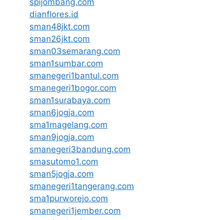
spijombang.com
dianflores.id
sman48jkt.com
sman26jkt.com
sman03semarang.com
sman1sumbar.com
smanegeri1bantul.com
smanegeri1bogor.com
sman1surabaya.com
sman6jogja.com
sma1magelang.com
sman9jogja.com
smanegeri3bandung.com
smasutomo1.com
sman5jogja.com
smanegeri1tangerang.com
sma1purworejo.com
smanegeri1jember.com