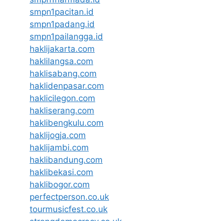
smpn1pacitan.id
smpn1padang.id
smpn1pailangga.id
haklijakarta.com
haklilangsa.com
haklisabang.com
haklidenpasar.com
haklicilegon.com
hakliserang.com
haklibengkulu.com
haklijogja.com
haklijambi.com
haklibandung.com
haklibekasi.com
haklibogor.com
perfectperson.co.uk
tourmusicfest.co.uk