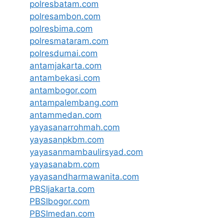
polresbatam.com
polresambon.com
polresbima.com
polresmataram.com
polresdumai.com
antamjakarta.com
antambekasi.com
antambogor.com
antampalembang.com
antammedan.com
yayasanarrohmah.com
yayasanpkbm.com
yayasanmambaulirsyad.com
yayasanabm.com
yayasandharmawanita.com
PBSIjakarta.com
PBSIbogor.com
PBSImedan.com