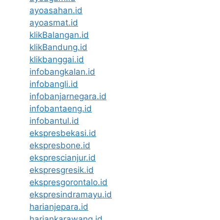
ayoasahan.id
ayoasmat.id
klikBalangan.id
klikBandung.id
klikbanggai.id
infobangkalan.id
infobangli.id
infobanjarnegara.id
infobantaeng.id
infobantul.id
ekspresbekasi.id
ekspresbone.id
eksprescianjur.id
ekspresgresik.id
ekspresgorontalo.id
ekspresindramayu.id
harianjepara.id
hariankarawang.id