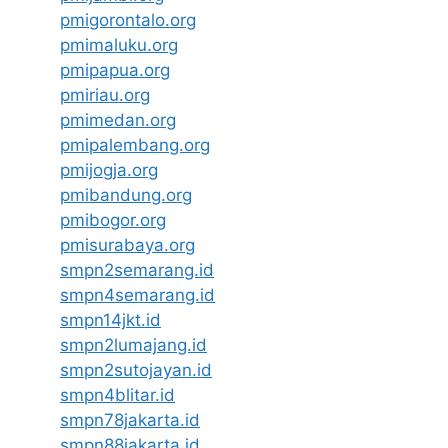
pmigorontalo.org
pmimaluku.org
pmipapua.org
pmiriau.org
pmimedan.org
pmipalembang.org
pmijogja.org
pmibandung.org
pmibogor.org
pmisurabaya.org
smpn2semarang.id
smpn4semarang.id
smpn14jkt.id
smpn2lumajang.id
smpn2sutojayan.id
smpn4blitar.id
smpn78jakarta.id
smpn88jakarta.id