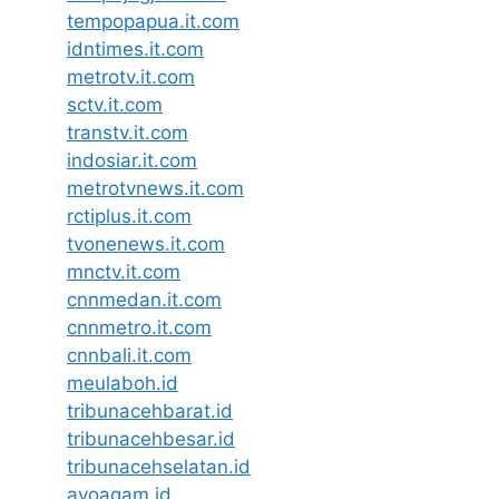
tempopapua.it.com
idntimes.it.com
metrotv.it.com
sctv.it.com
transtv.it.com
indosiar.it.com
metrotvnews.it.com
rctiplus.it.com
tvonenews.it.com
mnctv.it.com
cnnmedan.it.com
cnnmetro.it.com
cnnbali.it.com
meulaboh.id
tribunacehbarat.id
tribunacehbesar.id
tribunacehselatan.id
ayoagam.id