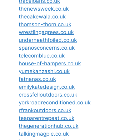
traceloans.co.uk
thenewsweek.co.uk
thecakewala.co.uk
thomson-thorn.co.uk
wrestlingagrees.co.uk
underneathfoiled.co.uk
spanosconcerns.co.uk
telecomblue.co.uk
house-of-hampers.co.uk
yumekanzashi.co.uk
fatnanas.co.uk
emilykatedesign.co.uk
crossfelloutdoors.co.uk
yorkroadreconditioned.co.uk
rfrankoutdoors.co.uk
teaparentrepeat.co.uk
thegenerationhub.co.uk
talkingmagpie.co.uk