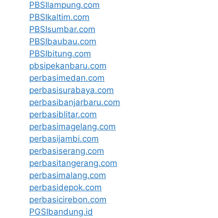
PBSIlampung.com
PBSIkaltim.com
PBSIsumbar.com
PBSIbaubau.com
PBSIbitung.com
pbsipekanbaru.com
perbasimedan.com
perbasisurabaya.com
perbasibanjarbaru.com
perbasiblitar.com
perbasimagelang.com
perbasijambi.com
perbasiserang.com
perbasitangerang.com
perbasimalang.com
perbasidepok.com
perbasicirebon.com
PGSIbandung.id