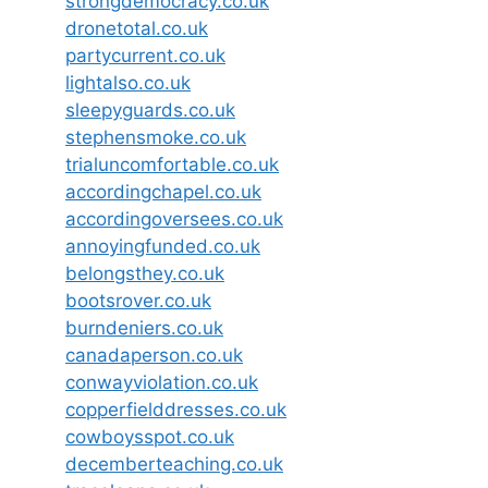
strongdemocracy.co.uk
dronetotal.co.uk
partycurrent.co.uk
lightalso.co.uk
sleepyguards.co.uk
stephensmoke.co.uk
trialuncomfortable.co.uk
accordingchapel.co.uk
accordingoversees.co.uk
annoyingfunded.co.uk
belongsthey.co.uk
bootsrover.co.uk
burndeniers.co.uk
canadaperson.co.uk
conwayviolation.co.uk
copperfielddresses.co.uk
cowboysspot.co.uk
decemberteaching.co.uk