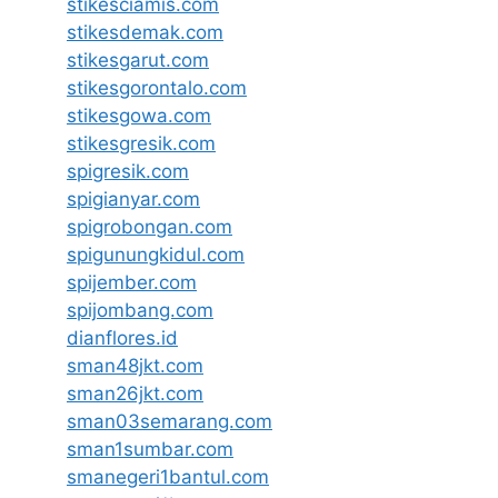
stikesciamis.com
stikesdemak.com
stikesgarut.com
stikesgorontalo.com
stikesgowa.com
stikesgresik.com
spigresik.com
spigianyar.com
spigrobongan.com
spigunungkidul.com
spijember.com
spijombang.com
dianflores.id
sman48jkt.com
sman26jkt.com
sman03semarang.com
sman1sumbar.com
smanegeri1bantul.com