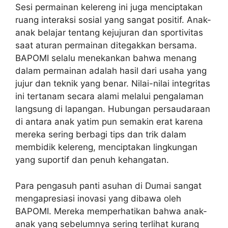
Sesi permainan kelereng ini juga menciptakan
ruang interaksi sosial yang sangat positif. Anak-
anak belajar tentang kejujuran dan sportivitas
saat aturan permainan ditegakkan bersama.
BAPOMI selalu menekankan bahwa menang
dalam permainan adalah hasil dari usaha yang
jujur dan teknik yang benar. Nilai-nilai integritas
ini tertanam secara alami melalui pengalaman
langsung di lapangan. Hubungan persaudaraan
di antara anak yatim pun semakin erat karena
mereka sering berbagi tips dan trik dalam
membidik kelereng, menciptakan lingkungan
yang suportif dan penuh kehangatan.
Para pengasuh panti asuhan di Dumai sangat
mengapresiasi inovasi yang dibawa oleh
BAPOMI. Mereka memperhatikan bahwa anak-
anak yang sebelumnya sering terlihat kurang