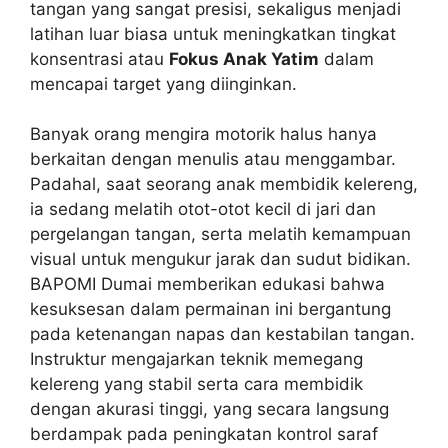
tangan yang sangat presisi, sekaligus menjadi
latihan luar biasa untuk meningkatkan tingkat
konsentrasi atau
Fokus Anak Yatim
dalam
mencapai target yang diinginkan.
Banyak orang mengira motorik halus hanya
berkaitan dengan menulis atau menggambar.
Padahal, saat seorang anak membidik kelereng,
ia sedang melatih otot-otot kecil di jari dan
pergelangan tangan, serta melatih kemampuan
visual untuk mengukur jarak dan sudut bidikan.
BAPOMI Dumai memberikan edukasi bahwa
kesuksesan dalam permainan ini bergantung
pada ketenangan napas dan kestabilan tangan.
Instruktur mengajarkan teknik memegang
kelereng yang stabil serta cara membidik
dengan akurasi tinggi, yang secara langsung
berdampak pada peningkatan kontrol saraf