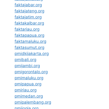
faktajabar.org
faktajateng.org
faktajatim.org
faktakalbar.org
faktariau.org
faktapapua.org
faktamaluku.org
faktasumut.org
pmidkijakarta.org
pmibali.org
pmijambi.org
pmigorontalo.org
pmimaluku.org
pmipapua.org
pmiriau.org
pmimedan.org
pmipalembang.org
pmijogja.org