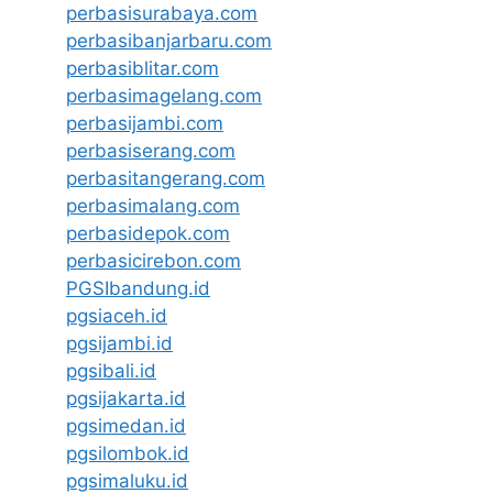
perbasisurabaya.com
perbasibanjarbaru.com
perbasiblitar.com
perbasimagelang.com
perbasijambi.com
perbasiserang.com
perbasitangerang.com
perbasimalang.com
perbasidepok.com
perbasicirebon.com
PGSIbandung.id
pgsiaceh.id
pgsijambi.id
pgsibali.id
pgsijakarta.id
pgsimedan.id
pgsilombok.id
pgsimaluku.id