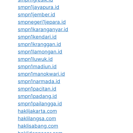
smpn1jayapura.id
smpn1jember.id
smpnegeri1jepara.id
smpn1karanganyar.id
smpn1kendari.id
smpn1kranggan.id
smpn1lamongan.id
smpn1luwuk.id
smpn1madiun.id
smpn1manokwari.id
smpn1narmada.id
smpn1pacitan.id
smpn1padang.id
smpn1pailangga.id
haklijakarta.com
haklilangsa.com
haklisabang.com