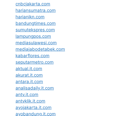
cnbcjakarta.com
hariansumatra.com
harianikn.com
bandungtimes.com
sumutekspres.com
lampungpos.com
mediasulawesi.com
mediajabodetabek.com
kabarflores.com
seputarmetro.com
aktual.it.com
akurat.it.com
antara.it.com
analisadaily.it.com
antv.it.com
antvklik.it.com
ayojakarta.it.com
ayobandung.it.com