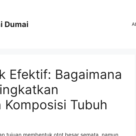
i Dumai
A
Efektif: Bagaimana
ingkatkan
 Komposisi Tubuh
gan tujuan membentuk otot besar semata, namun