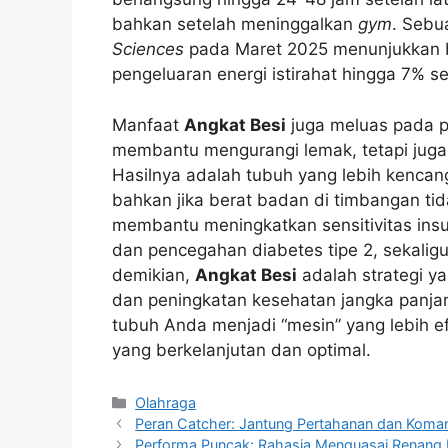
bahkan setelah meninggalkan
gym
. Sebu
Sciences
pada Maret 2025 menunjukkan b
pengeluaran energi istirahat hingga 7% s
Manfaat
Angkat Besi
juga meluas pada pe
membantu mengurangi lemak, tetapi juga
Hasilnya adalah tubuh yang lebih kencang
bahkan jika berat badan di timbangan ti
membantu meningkatkan sensitivitas insul
dan pencegahan diabetes tipe 2, sekal
demikian,
Angkat Besi
adalah strategi y
dan peningkatan kesehatan jangka panjan
tubuh Anda menjadi “mesin” yang lebih e
yang berkelanjutan dan optimal.
Kategori
Olahraga
Peran Catcher: Jantung Pertahanan dan Koma
Performa Puncak: Rahasia Menguasai Renang K