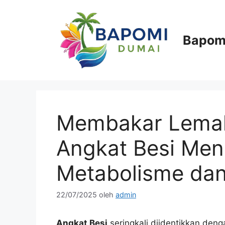
Langsung
ke
isi
Bapom
Membakar Lemak 
Angkat Besi Men
Metabolisme dan
22/07/2025
oleh
admin
Angkat Besi
seringkali diidentikkan den