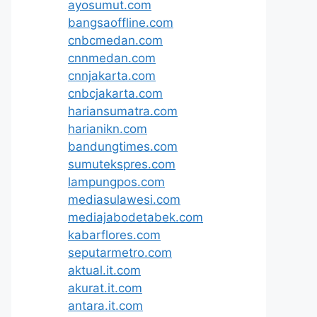
ayosumut.com
bangsaoffline.com
cnbcmedan.com
cnnmedan.com
cnnjakarta.com
cnbcjakarta.com
hariansumatra.com
harianikn.com
bandungtimes.com
sumutekspres.com
lampungpos.com
mediasulawesi.com
mediajabodetabek.com
kabarflores.com
seputarmetro.com
aktual.it.com
akurat.it.com
antara.it.com