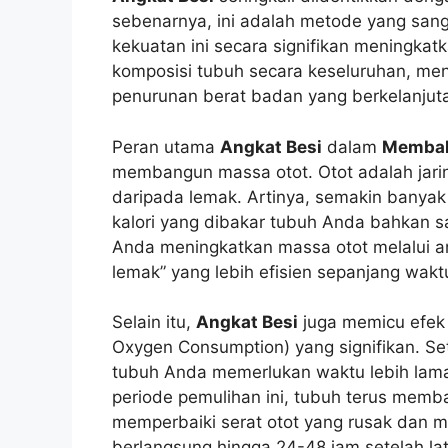
sebenarnya, ini adalah metode yang sanga
kekuatan ini secara signifikan meningka
komposisi tubuh secara keseluruhan, men
penurunan berat badan yang berkelanjut
Peran utama
Angkat Besi
dalam
Membak
membangun massa otot. Otot adalah jaring
daripada lemak. Artinya, semakin banyak
kalori yang dibakar tubuh Anda bahkan saa
Anda meningkatkan massa otot melalui a
lemak” yang lebih efisien sepanjang wakt
Selain itu,
Angkat Besi
juga memicu efe
Oxygen Consumption) yang signifikan. Set
tubuh Anda memerlukan waktu lebih lama 
periode pemulihan ini, tubuh terus membak
memperbaiki serat otot yang rusak dan me
berlangsung hingga 24-48 jam setelah lat