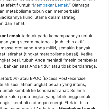
t efektif untuk “
Membakar Lemak
.” Olahraga
tkan metabolisme tubuh dan memperbaiki
jadikannya kunci utama dalam strategi
an dan sehat.
ar Lemak
terletak pada kemampuannya untuk
an yang secara metabolik jauh lebih aktif
 massa otot yang Anda miliki, semakin banyak
t istirahat (tingkat metabolisme basal). Ketika
ngkat besi, tubuh Anda menjadi “mesin pembakar
u, bahkan saat Anda tidur atau tidak berolahraga.
k
afterburn
atau EPOC (Excess Post-exercise
elah sesi latihan angkat beban yang intens,
untuk kembali ke kondisi istirahat. Selama
ar kalori pada tingkat yang lebih tinggi untuk
ngisi kembali cadangan energi. Efek ini bisa
ihan, yang berarti Anda terus
Membakar Lemak