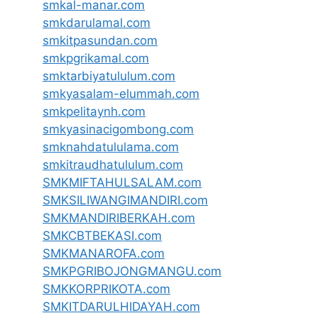
smkal-manar.com
smkdarulamal.com
smkitpasundan.com
smkpgrikamal.com
smktarbiyatululum.com
smkyasalam-elummah.com
smkpelitaynh.com
smkyasinacigombong.com
smknahdatululama.com
smkitraudhatululum.com
SMKMIFTAHULSALAM.com
SMKSILIWANGIMANDIRI.com
SMKMANDIRIBERKAH.com
SMKCBTBEKASI.com
SMKMANAROFA.com
SMKPGRIBOJONGMANGU.com
SMKKORPRIKOTA.com
SMKITDARULHIDAYAH.com