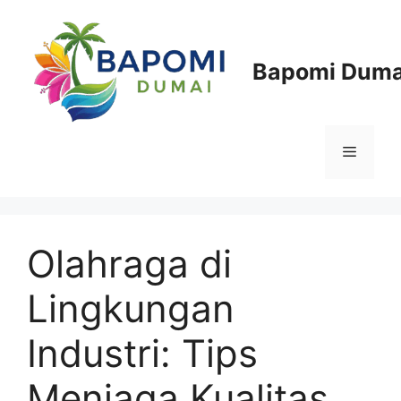
Langsung
ke
isi
Bapomi Duma
Menu
Olahraga di
Lingkungan
Industri: Tips
Menjaga Kualitas