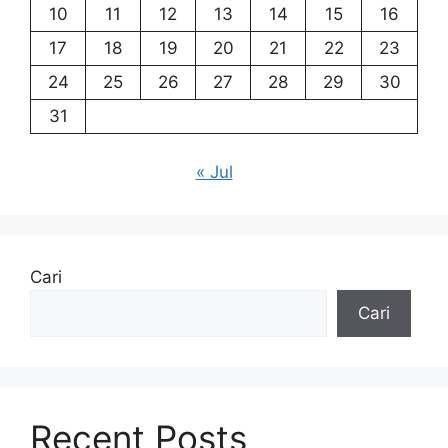
10
11
12
13
14
15
16
17
18
19
20
21
22
23
24
25
26
27
28
29
30
31
« Jul
Cari
Cari
Recent Posts