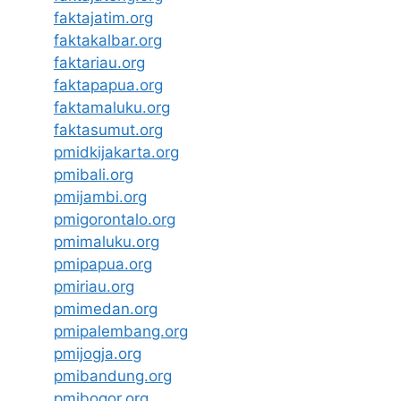
faktajatim.org
faktakalbar.org
faktariau.org
faktapapua.org
faktamaluku.org
faktasumut.org
pmidkijakarta.org
pmibali.org
pmijambi.org
pmigorontalo.org
pmimaluku.org
pmipapua.org
pmiriau.org
pmimedan.org
pmipalembang.org
pmijogja.org
pmibandung.org
pmibogor.org