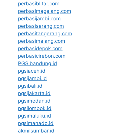
perbasiblitar.com
perbasimagelang.com
perbasijambi.com
perbasiserang.com
perbasitangerang.com
perbasimalang.com
perbasidepok.com
perbasicirebon.com
PGSIbandung.id
pgsiaceh.id
pgsijambi.id
pgsibali.id
pgsijakarta.id
pgsimedan.id
pgsilombok.id
pgsimaluku.id
pgsimanado.id
akmilsumbar.id