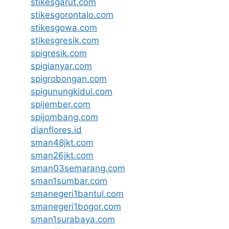
stikesgarut.com
stikesgorontalo.com
stikesgowa.com
stikesgresik.com
spigresik.com
spigianyar.com
spigrobongan.com
spigunungkidul.com
spijember.com
spijombang.com
dianflores.id
sman48jkt.com
sman26jkt.com
sman03semarang.com
sman1sumbar.com
smanegeri1bantul.com
smanegeri1bogor.com
sman1surabaya.com