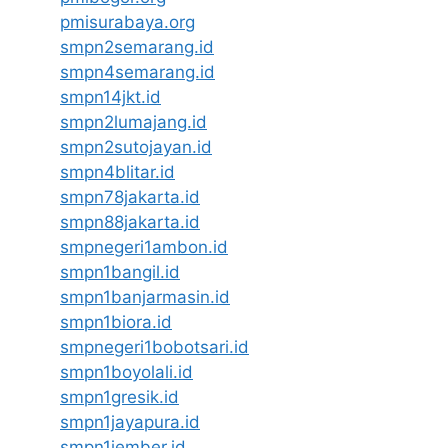
pmisurabaya.org
smpn2semarang.id
smpn4semarang.id
smpn14jkt.id
smpn2lumajang.id
smpn2sutojayan.id
smpn4blitar.id
smpn78jakarta.id
smpn88jakarta.id
smpnegeri1ambon.id
smpn1bangil.id
smpn1banjarmasin.id
smpn1biora.id
smpnegeri1bobotsari.id
smpn1boyolali.id
smpn1gresik.id
smpn1jayapura.id
smpn1jember.id