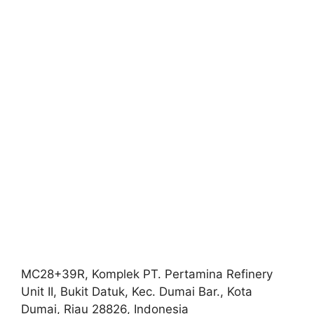
MC28+39R, Komplek PT. Pertamina Refinery
Unit II, Bukit Datuk, Kec. Dumai Bar., Kota
Dumai, Riau 28826, Indonesia