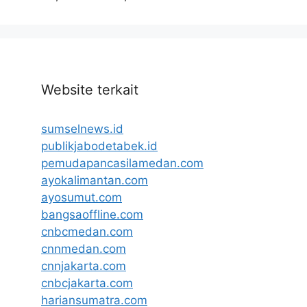
Website terkait
sumselnews.id
publikjabodetabek.id
pemudapancasilamedan.com
ayokalimantan.com
ayosumut.com
bangsaoffline.com
cnbcmedan.com
cnnmedan.com
cnnjakarta.com
cnbcjakarta.com
hariansumatra.com