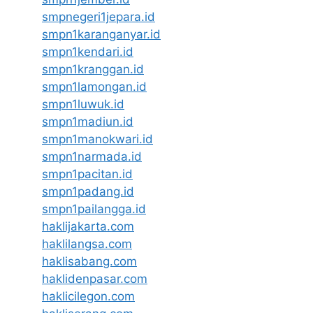
smpnegeri1jepara.id
smpn1karanganyar.id
smpn1kendari.id
smpn1kranggan.id
smpn1lamongan.id
smpn1luwuk.id
smpn1madiun.id
smpn1manokwari.id
smpn1narmada.id
smpn1pacitan.id
smpn1padang.id
smpn1pailangga.id
haklijakarta.com
haklilangsa.com
haklisabang.com
haklidenpasar.com
haklicilegon.com