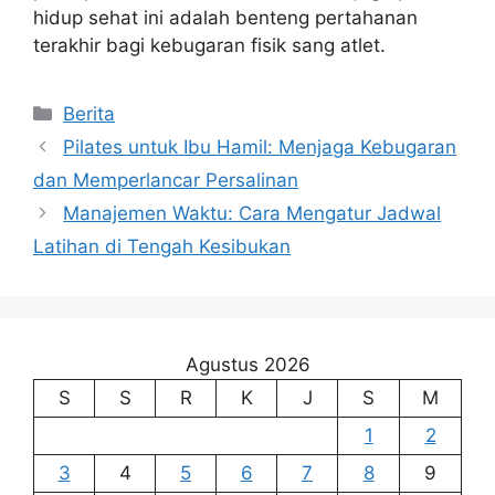
hidup sehat ini adalah benteng pertahanan
terakhir bagi kebugaran fisik sang atlet.
Kategori
Berita
Pilates untuk Ibu Hamil: Menjaga Kebugaran
dan Memperlancar Persalinan
Manajemen Waktu: Cara Mengatur Jadwal
Latihan di Tengah Kesibukan
Agustus 2026
S
S
R
K
J
S
M
1
2
3
4
5
6
7
8
9