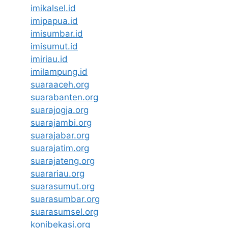
imikalsel.id
imipapua.id
imisumbar.id
imisumut.id
imiriau.id
imilampung.id
suaraaceh.org
suarabanten.org
suarajogja.org
suarajambi.org
suarajabar.org
suarajatim.org
suarajateng.org
suarariau.org
suarasumut.org
suarasumbar.org
suarasumsel.org
konibekasi.org