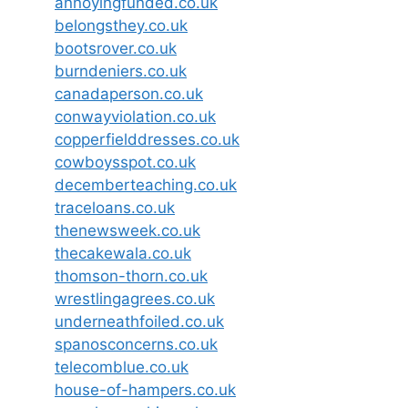
annoyingfunded.co.uk
belongsthey.co.uk
bootsrover.co.uk
burndeniers.co.uk
canadaperson.co.uk
conwayviolation.co.uk
copperfielddresses.co.uk
cowboysspot.co.uk
decemberteaching.co.uk
traceloans.co.uk
thenewsweek.co.uk
thecakewala.co.uk
thomson-thorn.co.uk
wrestlingagrees.co.uk
underneathfoiled.co.uk
spanosconcerns.co.uk
telecomblue.co.uk
house-of-hampers.co.uk