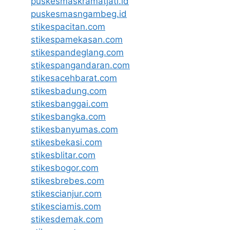
puskesmaskramatjati.id
puskesmasngambeg.id
stikespacitan.com
stikespamekasan.com
stikespandeglang.com
stikespangandaran.com
stikesacehbarat.com
stikesbadung.com
stikesbanggai.com
stikesbangka.com
stikesbanyumas.com
stikesbekasi.com
stikesblitar.com
stikesbogor.com
stikesbrebes.com
stikescianjur.com
stikesciamis.com
stikesdemak.com