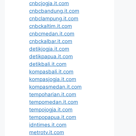
cnbcjogja.it.com
cnbcbandung.it.com
cnbclampung.it.com
cnbckaltim.it.com
cnbcmedan.it.com
cnbckalbar.it.com
detikjogja.it.com
detikpapua.it.com
detikbali.it.com
kompasbali.it.com
kompasjogja.it.com
kompasmedan.it.com
tempoharian.it.com
tempomedan.it.com
tempojogja.it.com
tempopapua.it.com
idntimes.it.com
metrotv.it.com