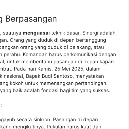
g Berpasangan
t, saatnya
menguasai
teknik dasar. Sinergi adalah
an. Orang yang duduk di depan bertanggung
dangkan orang yang duduk di belakang, atau
n perahu. Komandan harus berkomunikasi dengan
bal, untuk memberitahu pasangan di depan kapan
ambat. Pada hari Kamis, 25 Mei 2025, dalam
k nasional, Bapak Budi Santoso, menyatakan
yang kokoh untuk memenangkan pertandingan.
yang baik adalah fondasi bagi tim yang sukses.
:
gayuh secara sinkron. Pasangan di depan
kang mengikutinya. Pukulan harus kuat dan