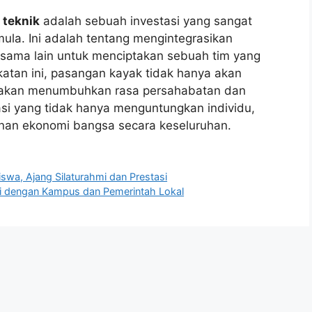
 teknik
adalah sebuah investasi yang sangat
ula. Ini adalah tentang mengintegrasikan
 sama lain untuk menciptakan sebuah tim yang
katan ini, pasangan kayak tidak hanya akan
 akan menumbuhkan rasa persahabatan dan
asi yang tidak hanya menguntungkan individu,
unan ekonomi bangsa secara keseluruhan.
wa, Ajang Silaturahmi dan Prestasi
ai dengan Kampus dan Pemerintah Lokal