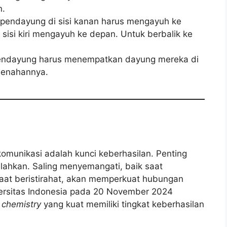
n.
, pendayung di sisi kanan harus mengayuh ke
sisi kiri mengayuh ke depan. Untuk berbalik ke
 pendayung harus menempatkan dayung mereka di
menahannya.
komunikasi adalah kunci keberhasilan. Penting
lahkan. Saling menyemangati, baik saat
at beristirahat, akan memperkuat hubungan
versitas Indonesia pada 20 November 2024
i
chemistry
yang kuat memiliki tingkat keberhasilan