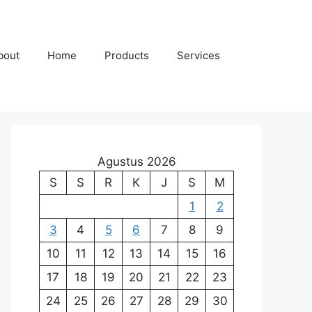
bout
Home
Products
Services
Agustus 2026
S
S
R
K
J
S
M
1
2
3
4
5
6
7
8
9
10
11
12
13
14
15
16
17
18
19
20
21
22
23
24
25
26
27
28
29
30