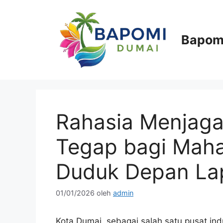
Langsung
ke
isi
Bapom
Rahasia Menjaga
Tegap bagi Maha
Duduk Depan La
01/01/2026
oleh
admin
Kota Dumai, sebagai salah satu pusat in