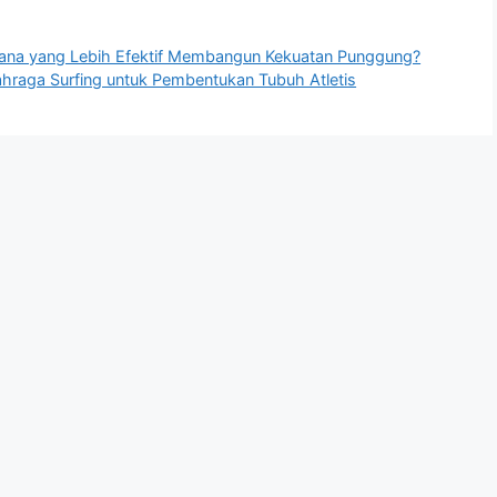
na yang Lebih Efektif Membangun Kekuatan Punggung?
ahraga Surfing untuk Pembentukan Tubuh Atletis