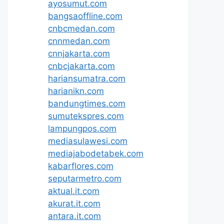
ayosumut.com
bangsaoffline.com
cnbcmedan.com
cnnmedan.com
cnnjakarta.com
cnbcjakarta.com
hariansumatra.com
harianikn.com
bandungtimes.com
sumutekspres.com
lampungpos.com
mediasulawesi.com
mediajabodetabek.com
kabarflores.com
seputarmetro.com
aktual.it.com
akurat.it.com
antara.it.com