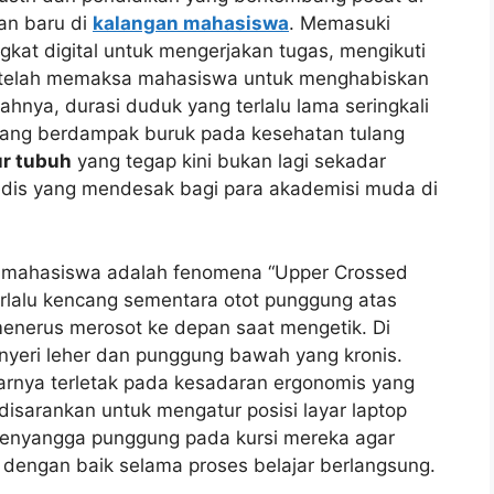
an baru di
kalangan mahasiswa
. Memasuki
kat digital untuk mengerjakan tugas, mengikuti
i telah memaksa mahasiswa untuk menghabiskan
hnya, durasi duduk yang terlalu lama seringkali
yang berdampak buruk pada kesehatan tulang
ur tubuh
yang tegap kini bukan lagi sekadar
edis yang mendesak bagi para akademisi muda di
mahasiswa adalah fenomena “Upper Crossed
rlalu kencang sementara otot punggung atas
menerus merosot ke depan saat mengetik. Di
yeri leher dan punggung bawah yang kronis.
arnya terletak pada kesadaran ergonomis yang
sarankan untuk mengatur posisi layar laptop
enyangga punggung pada kursi mereka agar
a dengan baik selama proses belajar berlangsung.