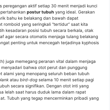
as peregangan aktif setiap 30 menit menjadi kunci
mpertahankan
postur tubuh
yang ideal. Gerakan
narik bahu ke belakang dan bawah dapat
romboid yang seringkali “tertidur” saat kita
tih kesadaran posisi tubuh secara berkala, otak
af agar secara otomatis menjaga tulang belakang
 sangat penting untuk mencegah terjadinya kyphosis
ngth) juga memegang peranan vital dalam menjaga
i menyadari bahwa otot perut dan punggung
et alami yang menopang seluruh beban tubuh
plank
atau
bird-dog
selama 10 menit setiap pagi
ubuh secara signifikan. Dengan otot inti yang
a lelah saat harus duduk lama dalam rapat
adat. Tubuh yang tegap mencerminkan pribadi yang