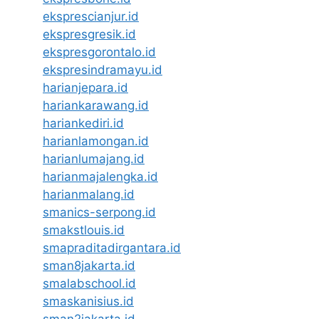
eksprescianjur.id
ekspresgresik.id
ekspresgorontalo.id
ekspresindramayu.id
harianjepara.id
hariankarawang.id
hariankediri.id
harianlamongan.id
harianlumajang.id
harianmajalengka.id
harianmalang.id
smanics-serpong.id
smakstlouis.id
smapraditadirgantara.id
sman8jakarta.id
smalabschool.id
smaskanisius.id
sman2jakarta.id