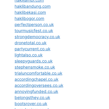
haklijambi.com
haklibandung.com
haklibekasi.com
haklibogor.com
perfectperson.co.uk
tourmusicfest.co.uk
strongdemocracy.co.uk
dronetotal.co.uk
partycurrent.co.uk
lightalso.co.uk
sleepyguards.co.uk
stephensmoke.co.uk
trialuncomfortable.co.uk
accordingchapel.co.uk
accordingoversees.co.uk
annoyingfunded.co.uk
belongsthey.co.uk
bootsrover.co.uk