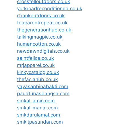
crossfelloutdoors.co.uk
yorkroadreconditioned.co.uk
rfrankoutdoors.co.uk
teaparentrepeat.co.uk
thegenerationhub.co.uk
talkingmagpie.co.uk
humancotton.co.uk
newdawndigitals.co.uk
saintfelice.co.uk
mrjapparel.co.uk
kinkycatalog.co.uk
thefaciahub.co.uk
yayasanbinabakti.com
paudtunasbangsa.com
smkal-amin.com
smkal-manar.com
smkdarulamal.com
smkitpasundan.com