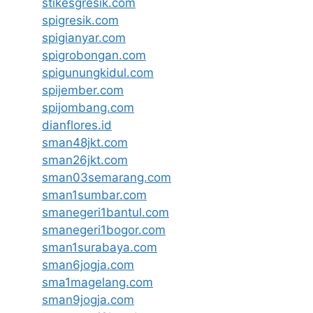
stikesgresik.com
spigresik.com
spigianyar.com
spigrobongan.com
spigunungkidul.com
spijember.com
spijombang.com
dianflores.id
sman48jkt.com
sman26jkt.com
sman03semarang.com
sman1sumbar.com
smanegeri1bantul.com
smanegeri1bogor.com
sman1surabaya.com
sman6jogja.com
sma1magelang.com
sman9jogja.com