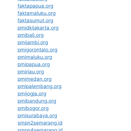
faktapapua.org
faktamaluku.org
faktasumut.org
pmidkijakarta.org
pmibali.org
pmijambi.org
pmigorontalo.org
pmimaluku.org
pmipapua.org
pmiriau.org
pmimedan.org
pmipalembang.org
pmijogja.org
pmibandung.org
pmibogor.org
pmisurabaya.org
smpn2semarang.id
smpn4semarang.id