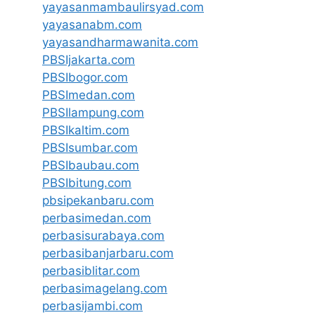
yayasanmambaulirsyad.com
yayasanabm.com
yayasandharmawanita.com
PBSIjakarta.com
PBSIbogor.com
PBSImedan.com
PBSIlampung.com
PBSIkaltim.com
PBSIsumbar.com
PBSIbaubau.com
PBSIbitung.com
pbsipekanbaru.com
perbasimedan.com
perbasisurabaya.com
perbasibanjarbaru.com
perbasiblitar.com
perbasimagelang.com
perbasijambi.com