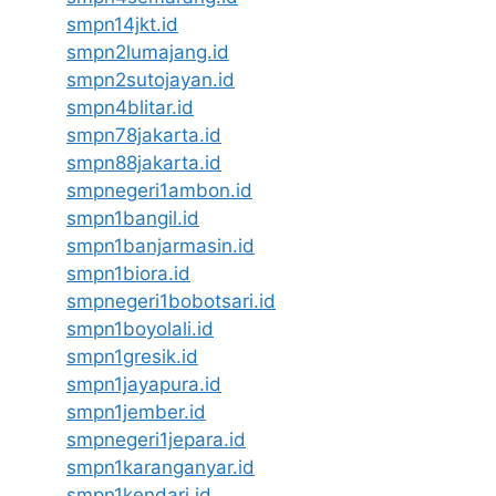
smpn14jkt.id
smpn2lumajang.id
smpn2sutojayan.id
smpn4blitar.id
smpn78jakarta.id
smpn88jakarta.id
smpnegeri1ambon.id
smpn1bangil.id
smpn1banjarmasin.id
smpn1biora.id
smpnegeri1bobotsari.id
smpn1boyolali.id
smpn1gresik.id
smpn1jayapura.id
smpn1jember.id
smpnegeri1jepara.id
smpn1karanganyar.id
smpn1kendari.id