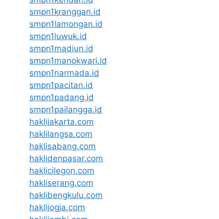
smpn1kranggan.id
smpn1lamongan.id
smpn1luwuk.id
smpn1madiun.id
smpn1manokwari.id
smpn1narmada.id
smpn1pacitan.id
smpn1padang.id
smpn1pailangga.id
haklijakarta.com
haklilangsa.com
haklisabang.com
haklidenpasar.com
haklicilegon.com
hakliserang.com
haklibengkulu.com
haklijogja.com