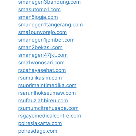
smanegeri3bandung.com
smasutomo1.com
sman5jogja.com
smanegeri1tangerang.com
sma1purworejo.com
smanegeri1jember.com
sman2bekasi.com
smanegeri47jkt.com
sma1wonosari.com
rscahayasehat.com
rsumalikasim.com
rsuprimaintimedika.com
rsarunlhokseumaw.com
rsufauziahbireu.com
rsumumcitrahusada.com
rsgayomedicalcentre.com
polresjakarta.com
polresdago.com