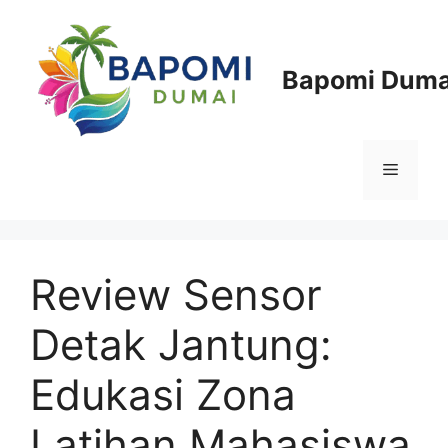
Langsung
ke
isi
Bapomi Duma
Menu
Review Sensor
Detak Jantung:
Edukasi Zona
Latihan Mahasiswa