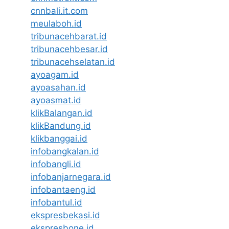
cnnbali.it.com
meulaboh.id
tribunacehbarat.id
tribunacehbesar.id
tribunacehselatan.id
ayoagam.id
ayoasahan.id
ayoasmat.id
klikBalangan.id
klikBandung.id
klikbanggai.id
infobangkalan.id
infobangli.id
infobanjarnegara.id
infobantaeng.id
infobantul.id
ekspresbekasi.id
ekspresbone.id