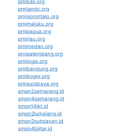
pmibali.org
pmijambi.org
pmigorontalo.org
pmimaluku.org
pmipapua.org
pmiriau.org
pmimedan.org
pmipalembang.org
pmijogja.org
pmibandung.org
pmibogor.org
pmisurabaya.org
smpn2semarang.id
smpn4semarang.id
smpn14jkt.id
smpn2lumajang.id
smpn2sutojayan.id
smpn4blitar.id