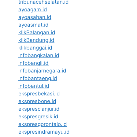
tribunacehselatan.id
ayoagam.id
ayoasahan.id
ayoasmat.id
klikBalangan.id
klikBandung.id
klikbanggai.id
infobangkalan.id
infobangli.id
infobanjarnegara.id
infobantaeng.id
infobantul.id
ekspresbekasi.id
ekspresbone.id
eksprescianjur.id
ekspresgresik.id
ekspresgorontalo.id
ekspresindramayu.id