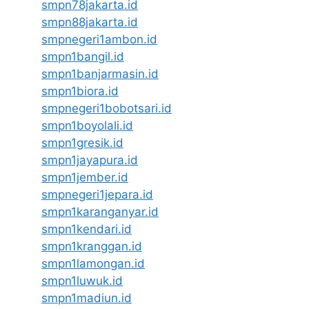
smpn78jakarta.id
smpn88jakarta.id
smpnegeri1ambon.id
smpn1bangil.id
smpn1banjarmasin.id
smpn1biora.id
smpnegeri1bobotsari.id
smpn1boyolali.id
smpn1gresik.id
smpn1jayapura.id
smpn1jember.id
smpnegeri1jepara.id
smpn1karanganyar.id
smpn1kendari.id
smpn1kranggan.id
smpn1lamongan.id
smpn1luwuk.id
smpn1madiun.id