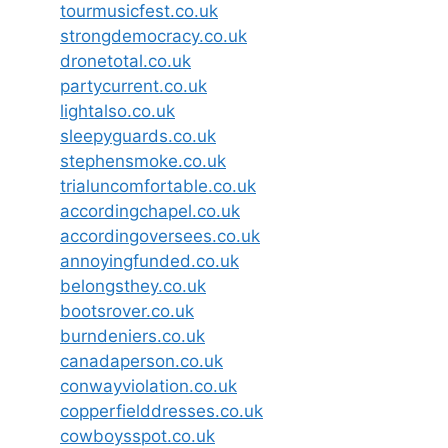
tourmusicfest.co.uk
strongdemocracy.co.uk
dronetotal.co.uk
partycurrent.co.uk
lightalso.co.uk
sleepyguards.co.uk
stephensmoke.co.uk
trialuncomfortable.co.uk
accordingchapel.co.uk
accordingoversees.co.uk
annoyingfunded.co.uk
belongsthey.co.uk
bootsrover.co.uk
burndeniers.co.uk
canadaperson.co.uk
conwayviolation.co.uk
copperfielddresses.co.uk
cowboysspot.co.uk