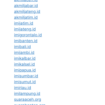
akmiljabar.id
akmiljateng.id
akmiljatim.id
imijatim.id
imijateng.id
imigorontalo.id
imibanten.id
imibali.id
imijambi.id
imikalbar.id
imikalsel.id
imipapua.id
imisumbar.id
imisumut.id
imiriau.id
imilampung.id
suaraaceh.org