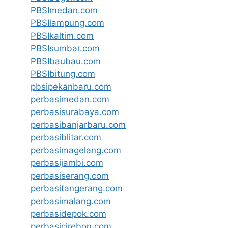
PBSImedan.com
PBSIlampung.com
PBSIkaltim.com
PBSIsumbar.com
PBSIbaubau.com
PBSIbitung.com
pbsipekanbaru.com
perbasimedan.com
perbasisurabaya.com
perbasibanjarbaru.com
perbasiblitar.com
perbasimagelang.com
perbasijambi.com
perbasiserang.com
perbasitangerang.com
perbasimalang.com
perbasidepok.com
perbasicirebon.com