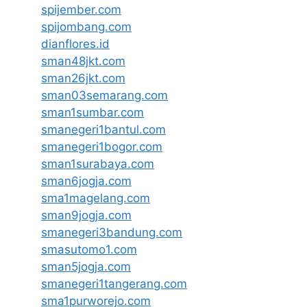
spijember.com
spijombang.com
dianflores.id
sman48jkt.com
sman26jkt.com
sman03semarang.com
sman1sumbar.com
smanegeri1bantul.com
smanegeri1bogor.com
sman1surabaya.com
sman6jogja.com
sma1magelang.com
sman9jogja.com
smanegeri3bandung.com
smasutomo1.com
sman5jogja.com
smanegeri1tangerang.com
sma1purworejo.com