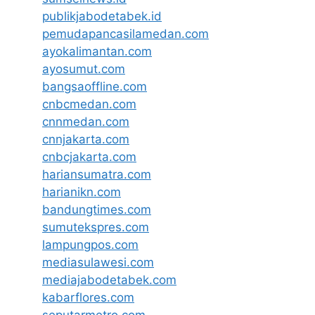
publikjabodetabek.id
pemudapancasilamedan.com
ayokalimantan.com
ayosumut.com
bangsaoffline.com
cnbcmedan.com
cnnmedan.com
cnnjakarta.com
cnbcjakarta.com
hariansumatra.com
harianikn.com
bandungtimes.com
sumutekspres.com
lampungpos.com
mediasulawesi.com
mediajabodetabek.com
kabarflores.com