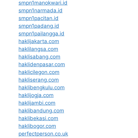
smpn1manokwari.id
smpn1narmada.id
smpn1pacitan.id
smpn1padang.id
smpn1pailangga.id
haklijakarta.com
haklilangsa.com
haklisabang.com
haklidenpasar.com
haklicilegon.com
hakliserang.com
haklibengkulu.com
haklijogja.com
haklijambi.com
haklibandung.com
haklibekasi.com
haklibogor.com
perfectperson.co.uk