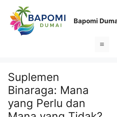
Langsung
ke
isi
Bapomi Duma
Menu
Suplemen
Binaraga: Mana
yang Perlu dan
Mana yang Tidak?