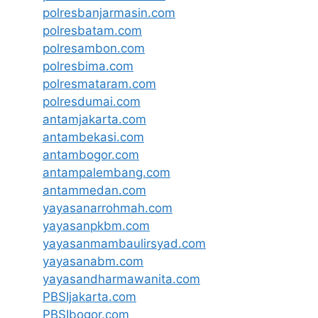
polresbanjarmasin.com
polresbatam.com
polresambon.com
polresbima.com
polresmataram.com
polresdumai.com
antamjakarta.com
antambekasi.com
antambogor.com
antampalembang.com
antammedan.com
yayasanarrohmah.com
yayasanpkbm.com
yayasanmambaulirsyad.com
yayasanabm.com
yayasandharmawanita.com
PBSIjakarta.com
PBSIbogor.com