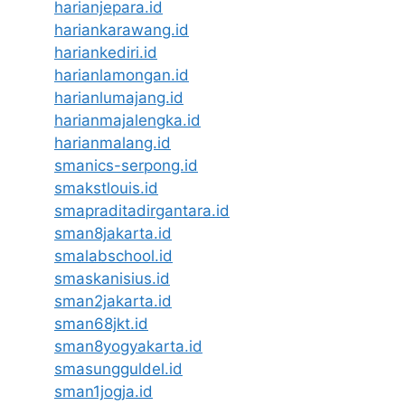
harianjepara.id
hariankarawang.id
hariankediri.id
harianlamongan.id
harianlumajang.id
harianmajalengka.id
harianmalang.id
smanics-serpong.id
smakstlouis.id
smapraditadirgantara.id
sman8jakarta.id
smalabschool.id
smaskanisius.id
sman2jakarta.id
sman68jkt.id
sman8yogyakarta.id
smasungguldel.id
sman1jogja.id