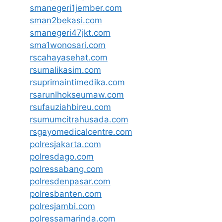
smanegeri1jember.com
sman2bekasi.com
smanegeri47jkt.com
sma1wonosari.com
rscahayasehat.com
rsumalikasim.com
rsuprimaintimedika.com
rsarunlhokseumaw.com
rsufauziahbireu.com
rsumumcitrahusada.com
rsgayomedicalcentre.com
polresjakarta.com
polresdago.com
polressabang.com
polresdenpasar.com
polresbanten.com
polresjambi.com
polressamarinda.com