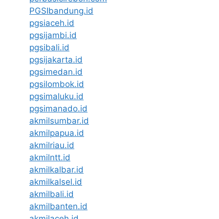
PGSIbandung.id
pgsiaceh.id
pgsijambi.id
pgsibali.id
pgsijakarta.id
pgsimedan.id
pgsilombok.id
pgsimaluku.id
pgsimanado.id
akmilsumbar.id
akmilpapua.id
akmilriau.id
akmilntt.id
akmilkalbar.id
akmilkalsel.id
akmilbali.id
akmilbanten.id
akmilaceh.id