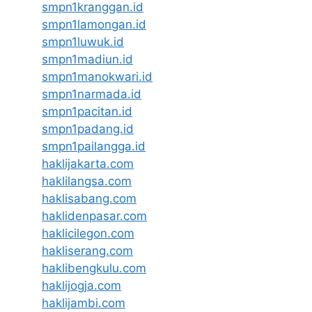
smpn1kranggan.id
smpn1lamongan.id
smpn1luwuk.id
smpn1madiun.id
smpn1manokwari.id
smpn1narmada.id
smpn1pacitan.id
smpn1padang.id
smpn1pailangga.id
haklijakarta.com
haklilangsa.com
haklisabang.com
haklidenpasar.com
haklicilegon.com
hakliserang.com
haklibengkulu.com
haklijogja.com
haklijambi.com