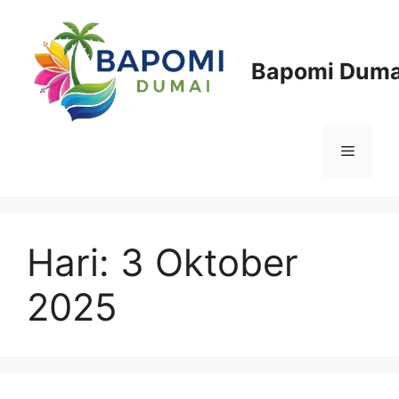
Langsung
ke
isi
Bapomi Duma
Menu
Hari:
3 Oktober
2025