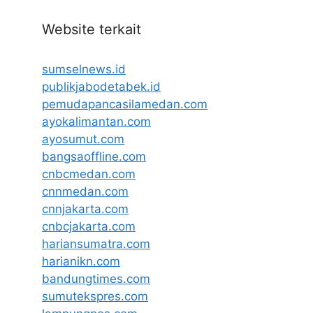
Website terkait
sumselnews.id
publikjabodetabek.id
pemudapancasilamedan.com
ayokalimantan.com
ayosumut.com
bangsaoffline.com
cnbcmedan.com
cnnmedan.com
cnnjakarta.com
cnbcjakarta.com
hariansumatra.com
harianikn.com
bandungtimes.com
sumutekspres.com