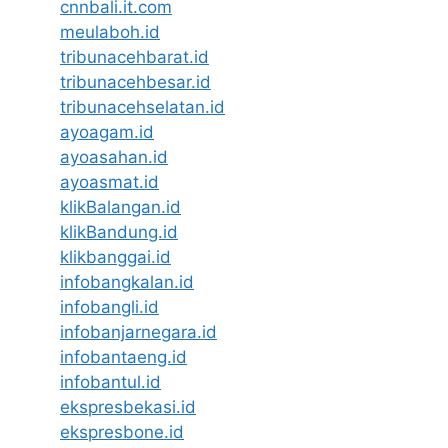
cnnbali.it.com
meulaboh.id
tribunacehbarat.id
tribunacehbesar.id
tribunacehselatan.id
ayoagam.id
ayoasahan.id
ayoasmat.id
klikBalangan.id
klikBandung.id
klikbanggai.id
infobangkalan.id
infobangli.id
infobanjarnegara.id
infobantaeng.id
infobantul.id
ekspresbekasi.id
ekspresbone.id