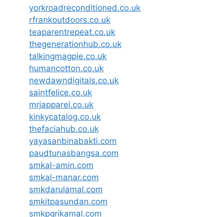
yorkroadreconditioned.co.uk
rfrankoutdoors.co.uk
teaparentrepeat.co.uk
thegenerationhub.co.uk
talkingmagpie.co.uk
humancotton.co.uk
newdawndigitals.co.uk
saintfelice.co.uk
mrjapparel.co.uk
kinkycatalog.co.uk
thefaciahub.co.uk
yayasanbinabakti.com
paudtunasbangsa.com
smkal-amin.com
smkal-manar.com
smkdarulamal.com
smkitpasundan.com
smkpgrikamal.com