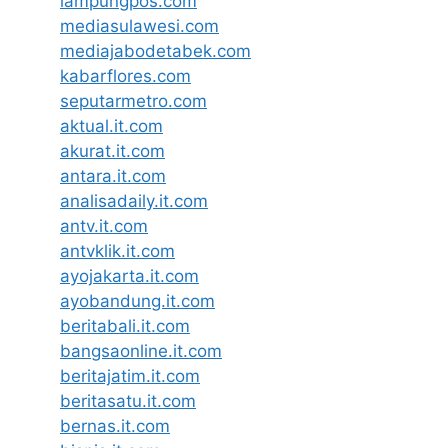
lampungpos.com
mediasulawesi.com
mediajabodetabek.com
kabarflores.com
seputarmetro.com
aktual.it.com
akurat.it.com
antara.it.com
analisadaily.it.com
antv.it.com
antvklik.it.com
ayojakarta.it.com
ayobandung.it.com
beritabali.it.com
bangsaonline.it.com
beritajatim.it.com
beritasatu.it.com
bernas.it.com