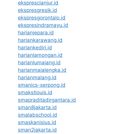
eksprescianjur.id
ekspresgresik.id
ekspresgorontalo.id
ekspresindramayu.id
harianjepara.id
hariankarawang.id
hariankediri.id
harianlamongan.id
harianlumajang.id
harianmajalengka.id
harianmalang.id
smanics-serpong.id
smakstlouis.id
smapraditadirgantara.id
sman8jakarta.id
smalabschool.id
smaskanisius.id
sman2jakarta.id