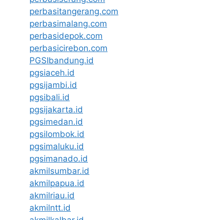
perbasitangerang.com
perbasimalang.com
perbasidepok.com
perbasicirebon.com
PGSIbandung.id
pgsiaceh.id
pgsijambi.id
pgsibali.id
pgsijakarta.id
pgsimedan.id
pgsilombok.id
pgsimaluku.id
pgsimanado.id
akmilsumbar.id
akmilpapua.id
akmilriau.id
akmilntt.id