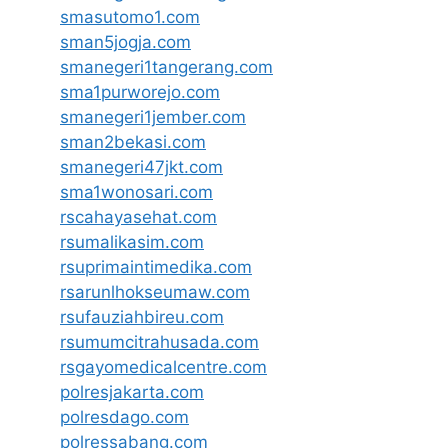
smasutomo1.com
sman5jogja.com
smanegeri1tangerang.com
sma1purworejo.com
smanegeri1jember.com
sman2bekasi.com
smanegeri47jkt.com
sma1wonosari.com
rscahayasehat.com
rsumalikasim.com
rsuprimaintimedika.com
rsarunlhokseumaw.com
rsufauziahbireu.com
rsumumcitrahusada.com
rsgayomedicalcentre.com
polresjakarta.com
polresdago.com
polressabang.com