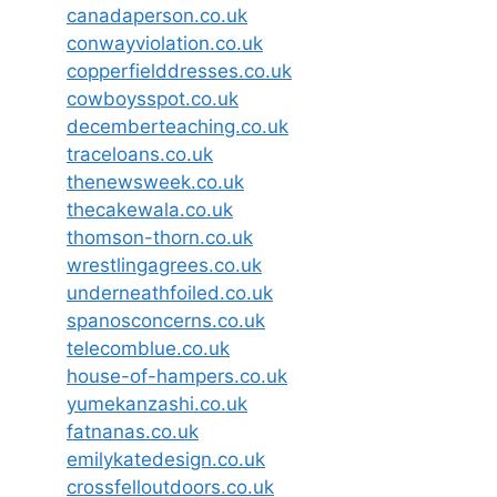
canadaperson.co.uk
conwayviolation.co.uk
copperfielddresses.co.uk
cowboysspot.co.uk
decemberteaching.co.uk
traceloans.co.uk
thenewsweek.co.uk
thecakewala.co.uk
thomson-thorn.co.uk
wrestlingagrees.co.uk
underneathfoiled.co.uk
spanosconcerns.co.uk
telecomblue.co.uk
house-of-hampers.co.uk
yumekanzashi.co.uk
fatnanas.co.uk
emilykatedesign.co.uk
crossfelloutdoors.co.uk