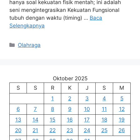
hanya soal kekuatan fisik mentah; ini adalah
seni mengintegrasikan Kekuatan Fungsional
tubuh dengan waktu (timing) …
Baca
Selengkapnya
Kategori
Olahraga
Oktober 2025
S
S
R
K
J
S
M
1
2
3
4
5
6
7
8
9
10
11
12
13
14
15
16
17
18
19
20
21
22
23
24
25
26