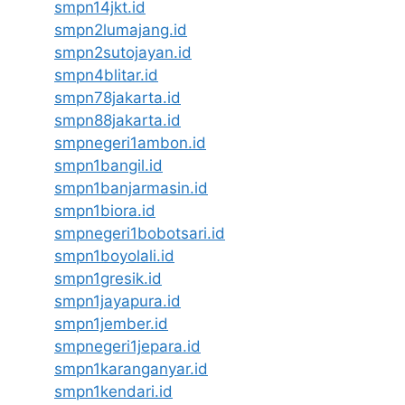
smpn14jkt.id
smpn2lumajang.id
smpn2sutojayan.id
smpn4blitar.id
smpn78jakarta.id
smpn88jakarta.id
smpnegeri1ambon.id
smpn1bangil.id
smpn1banjarmasin.id
smpn1biora.id
smpnegeri1bobotsari.id
smpn1boyolali.id
smpn1gresik.id
smpn1jayapura.id
smpn1jember.id
smpnegeri1jepara.id
smpn1karanganyar.id
smpn1kendari.id