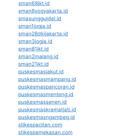
sman68jkt.id
sman8yogyakarta.id
smasungguldel.id
sman1jogja.id
sman28dkijakarta.id
sman3jogja.id
sman81jkt.id
sman2malang.id
sman21jkt.id
puskesmasjakut.id
puskesmasmampang.id
puskesmaspancoran.id
puskesmasmenteng.id
puskesmassenen.id
puskesmaskramatjati.id
puskesmasngambeg.id
stikespacitan.com
stikespamekasan.com