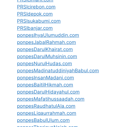
PRSIcirebon.com
PRSIdepok.com
PRSIsukabumi.com
PRSIbanjar.com
ponpesIhyaUlumuddin.com
ponpesJabalRahmah.com
ponpesDarulKhairat.com
ponpesDarulMuhsinin.com
ponpesNurulHudas.com
ponpesMadinatuddiniyahBabul.com
ponpesInsanMadani.com
ponpesBaitilHikmah.com
ponpesDarulHidayahul.com
ponpesMafatihussaadah.com
ponpesRaudhatulAla.com
ponpesLiqaurrahmah.com
ponpesBabulUlum.com