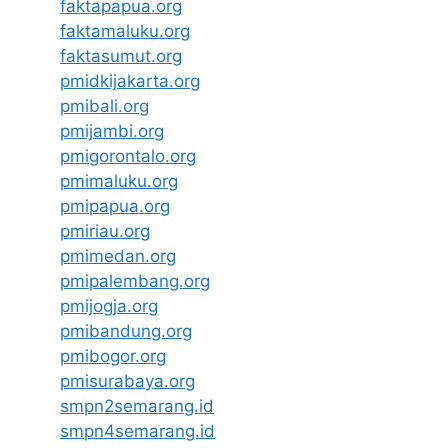
faktapapua.org
faktamaluku.org
faktasumut.org
pmidkijakarta.org
pmibali.org
pmijambi.org
pmigorontalo.org
pmimaluku.org
pmipapua.org
pmiriau.org
pmimedan.org
pmipalembang.org
pmijogja.org
pmibandung.org
pmibogor.org
pmisurabaya.org
smpn2semarang.id
smpn4semarang.id