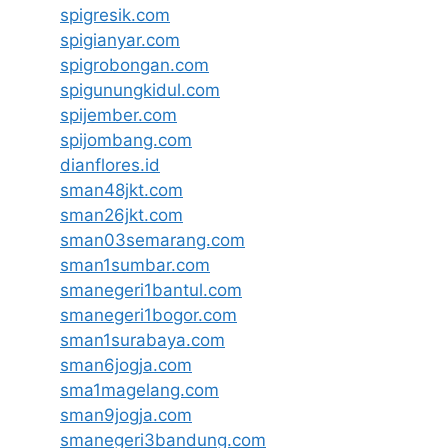
spigresik.com
spigianyar.com
spigrobongan.com
spigunungkidul.com
spijember.com
spijombang.com
dianflores.id
sman48jkt.com
sman26jkt.com
sman03semarang.com
sman1sumbar.com
smanegeri1bantul.com
smanegeri1bogor.com
sman1surabaya.com
sman6jogja.com
sma1magelang.com
sman9jogja.com
smanegeri3bandung.com