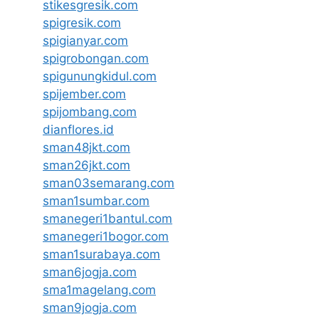
stikesgresik.com
spigresik.com
spigianyar.com
spigrobongan.com
spigunungkidul.com
spijember.com
spijombang.com
dianflores.id
sman48jkt.com
sman26jkt.com
sman03semarang.com
sman1sumbar.com
smanegeri1bantul.com
smanegeri1bogor.com
sman1surabaya.com
sman6jogja.com
sma1magelang.com
sman9jogja.com