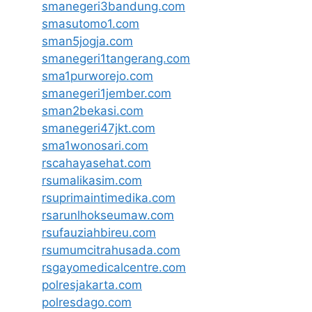
smanegeri3bandung.com
smasutomo1.com
sman5jogja.com
smanegeri1tangerang.com
sma1purworejo.com
smanegeri1jember.com
sman2bekasi.com
smanegeri47jkt.com
sma1wonosari.com
rscahayasehat.com
rsumalikasim.com
rsuprimaintimedika.com
rsarunlhokseumaw.com
rsufauziahbireu.com
rsumumcitrahusada.com
rsgayomedicalcentre.com
polresjakarta.com
polresdago.com