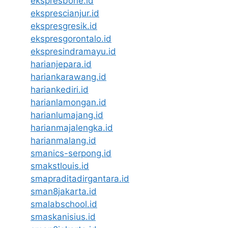
ekspresbone.id
eksprescianjur.id
ekspresgresik.id
ekspresgorontalo.id
ekspresindramayu.id
harianjepara.id
hariankarawang.id
hariankediri.id
harianlamongan.id
harianlumajang.id
harianmajalengka.id
harianmalang.id
smanics-serpong.id
smakstlouis.id
smapraditadirgantara.id
sman8jakarta.id
smalabschool.id
smaskanisius.id