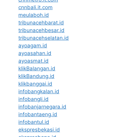
cnnbali.it.com
meulaboh.id
tribunacehbarat.id
tribunacehbesar.id
tribunacehselatan.id
ayoagam.id
ayoasahan.id
ayoasmat.id
klikBalangan.id
klikBandung.id
klikbanggai.id
infobangkalan.id
infobangli.id
infobanjarnegara.id
infobantaeng.id
infobantul.id
ekspresbekasi.id