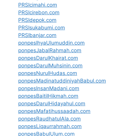
PRSIcimahi.com
PRSIcirebon.com
PRSIdepok.com
PRSIsukabumi.com
PRSIbanjar.com
ponpesIhyaUlumuddin.com
ponpesJabalRahmah.com
ponpesDarulKhairat.com
ponpesDarulMuhsinin.com
ponpesNurulHudas.com
ponpesMadinatuddiniyahBabul.com
ponpesInsanMadani.com
ponpesBaitilHikmah.com
ponpesDarulHidayahul.com
ponpesMafatihussaadah.com
ponpesRaudhatulAla.com
ponpesLiqaurrahmah.com
ponpesBabulUlum.com