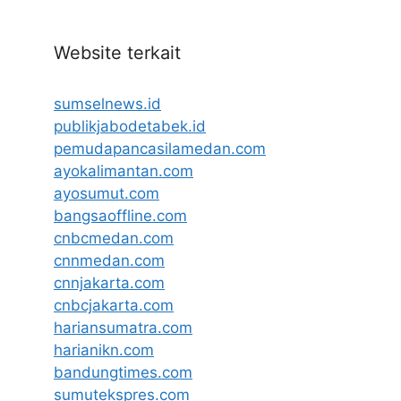
Website terkait
sumselnews.id
publikjabodetabek.id
pemudapancasilamedan.com
ayokalimantan.com
ayosumut.com
bangsaoffline.com
cnbcmedan.com
cnnmedan.com
cnnjakarta.com
cnbcjakarta.com
hariansumatra.com
harianikn.com
bandungtimes.com
sumutekspres.com