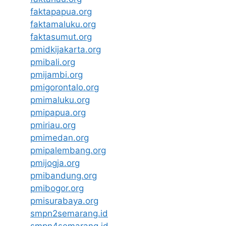
faktapapua.org
faktamaluku.org
faktasumut.org
pmidkijakarta.org
pmibali.org
pmijambi.org
pmigorontalo.org
pmimaluku.org
pmipapua.org
pmiriau.org
pmimedan.org
pmipalembang.org
pmijogja.org
pmibandung.org
pmibogor.org
pmisurabaya.org
smpn2semarang.id