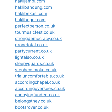
haklijambi.com
haklibandung.com
haklibekasi.com
haklibogor.com
perfectperson.co.uk
tourmusicfest.co.uk
strongdemocracy.co.uk
dronetotal.co.uk
partycurrent.co.uk
lightalso.co.uk
sleepyguards.co.uk
stephensmoke.co.uk
trialuncomfortable.co.uk
accordingchapel.co.uk
accordingoversees.co.uk
annoyingfunded.co.uk
belongsthey.co.uk
bootsrover.co.uk