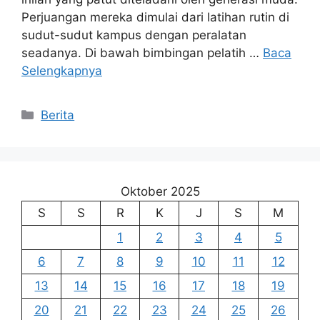
Perjuangan mereka dimulai dari latihan rutin di
sudut-sudut kampus dengan peralatan
seadanya. Di bawah bimbingan pelatih …
Baca
Selengkapnya
Kategori
Berita
Oktober 2025
S
S
R
K
J
S
M
1
2
3
4
5
6
7
8
9
10
11
12
13
14
15
16
17
18
19
20
21
22
23
24
25
26