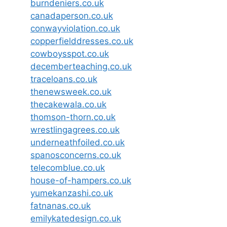
burndeniers.co.uk
canadaperson.co.uk
conwayviolation.co.uk
copperfielddresses.co.uk
cowboysspot.co.uk
decemberteaching.co.uk
traceloans.co.uk
thenewsweek.co.uk
thecakewala.co.uk
thomson-thorn.co.uk
wrestlingagrees.co.uk
underneathfoiled.co.uk
spanosconcerns.co.uk
telecomblue.co.uk
house-of-hampers.co.uk
yumekanzashi.co.uk
fatnanas.co.uk
emilykatedesign.co.uk