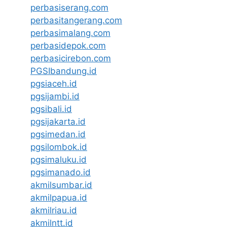
perbasiserang.com
perbasitangerang.com
perbasimalang.com
perbasidepok.com
perbasicirebon.com
PGSIbandung.id
pgsiaceh.id
pgsijambi.id
pgsibali.id
pgsijakarta.id
pgsimedan.id
pgsilombok.id
pgsimaluku.id
pgsimanado.id
akmilsumbar.id
akmilpapua.id
akmilriau.id
akmilntt.id