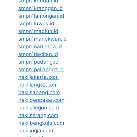
smpn1kendari.id
smpn1kranggan.id
smpn1lamongan.id
smpn1luwuk.id
smpn1madiun.id
smpn1manokwari.id
smpn1narmada.id
smpn1pacitan.id
smpn1padang.id
smpn1pailangga.id
haklijakarta.com
haklilangsa.com
haklisabang.com
haklidenpasar.com
haklicilegon.com
hakliserang.com
haklibengkulu.com
haklijogja.com