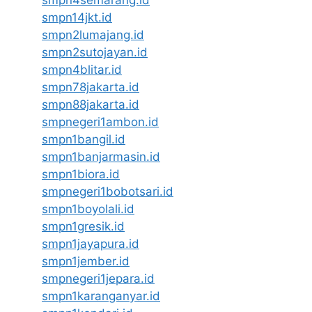
smpn4semarang.id
smpn14jkt.id
smpn2lumajang.id
smpn2sutojayan.id
smpn4blitar.id
smpn78jakarta.id
smpn88jakarta.id
smpnegeri1ambon.id
smpn1bangil.id
smpn1banjarmasin.id
smpn1biora.id
smpnegeri1bobotsari.id
smpn1boyolali.id
smpn1gresik.id
smpn1jayapura.id
smpn1jember.id
smpnegeri1jepara.id
smpn1karanganyar.id