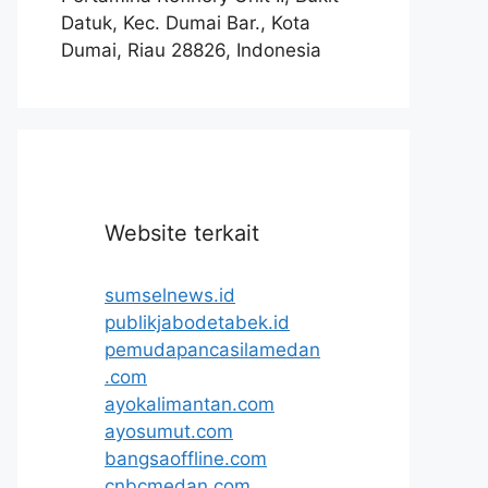
Datuk, Kec. Dumai Bar., Kota
Dumai, Riau 28826, Indonesia
Website terkait
sumselnews.id
publikjabodetabek.id
pemudapancasilamedan
.com
ayokalimantan.com
ayosumut.com
bangsaoffline.com
cnbcmedan.com