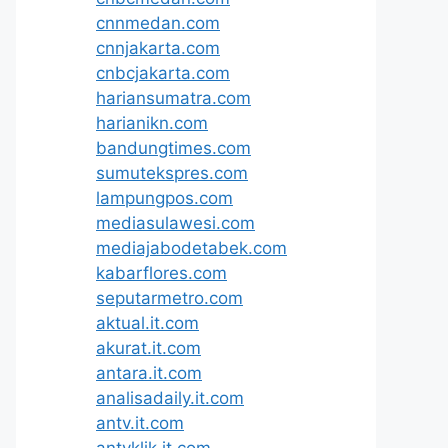
cnnmedan.com
cnnjakarta.com
cnbcjakarta.com
hariansumatra.com
harianikn.com
bandungtimes.com
sumutekspres.com
lampungpos.com
mediasulawesi.com
mediajabodetabek.com
kabarflores.com
seputarmetro.com
aktual.it.com
akurat.it.com
antara.it.com
analisadaily.it.com
antv.it.com
antvklik.it.com