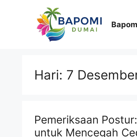
Langsung
ke
isi
Bapom
Hari:
7 Desembe
Pemeriksaan Postur:
untuk Mencegah Ced