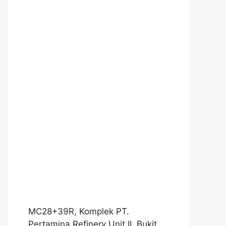
MC28+39R, Komplek PT.
Pertamina Refinery Unit II, Bukit