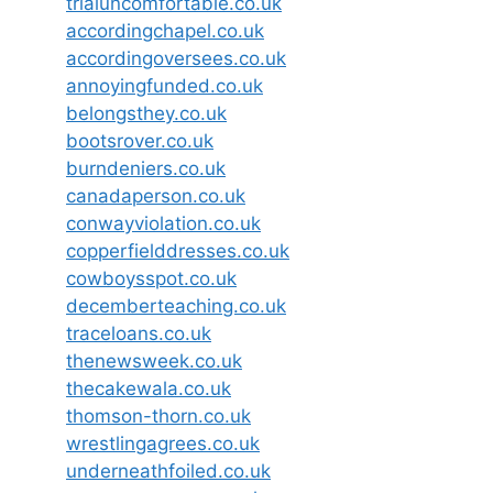
trialuncomfortable.co.uk
accordingchapel.co.uk
accordingoversees.co.uk
annoyingfunded.co.uk
belongsthey.co.uk
bootsrover.co.uk
burndeniers.co.uk
canadaperson.co.uk
conwayviolation.co.uk
copperfielddresses.co.uk
cowboysspot.co.uk
decemberteaching.co.uk
traceloans.co.uk
thenewsweek.co.uk
thecakewala.co.uk
thomson-thorn.co.uk
wrestlingagrees.co.uk
underneathfoiled.co.uk