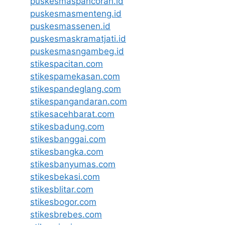
puskesmaspancoran.id
puskesmasmenteng.id
puskesmassenen.id
puskesmaskramatjati.id
puskesmasngambeg.id
stikespacitan.com
stikespamekasan.com
stikespandeglang.com
stikespangandaran.com
stikesacehbarat.com
stikesbadung.com
stikesbanggai.com
stikesbangka.com
stikesbanyumas.com
stikesbekasi.com
stikesblitar.com
stikesbogor.com
stikesbrebes.com