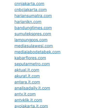
cnnjakarta.com
cnbcjakarta.com
hariansumatra.com
harianikn.com
bandungtimes.com
sumutekspres.com
lampungpos.com
mediasulawesi.com
mediajabodetabek.com
kabarflores.com
seputarmetro.com
aktual.it.com
akurat.it.com
antara.it.com
analisadaily.it.com
antv.it.com
antvklik.it.com
ayojakarta.it.com