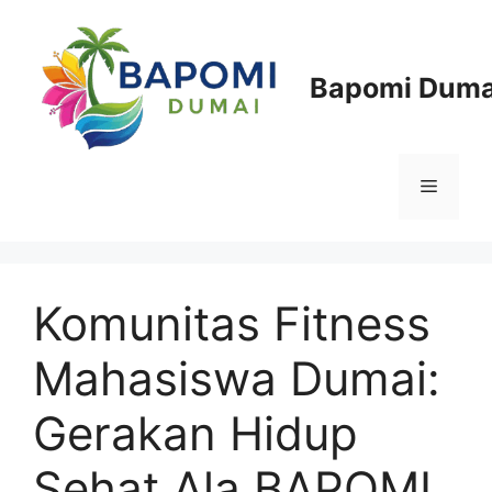
Langsung
ke
isi
Bapomi Duma
Menu
Komunitas Fitness
Mahasiswa Dumai:
Gerakan Hidup
Sehat Ala BAPOMI