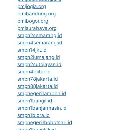
pmijogja.org
pmibandung.org
pmibogor.org
pmisurabaya.org
smpn2semarang.id
smpn4semarang.id
smpn14jkt.id
smpn2lumajang.id
smpn2sutojayan.id
smpn4blitar.id
smpn78jakarta.id
smpn88jakarta.id
smpnegeri1ambon.id
smpn1bangil.id
smpn1banjarmasin.id
smpn1biora.id
smpnegeri1bobotsari.id
smpn1boyolali.id