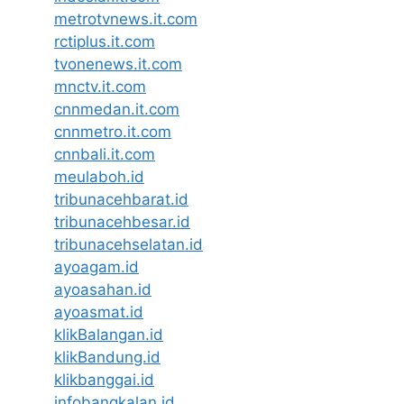
metrotvnews.it.com
rctiplus.it.com
tvonenews.it.com
mnctv.it.com
cnnmedan.it.com
cnnmetro.it.com
cnnbali.it.com
meulaboh.id
tribunacehbarat.id
tribunacehbesar.id
tribunacehselatan.id
ayoagam.id
ayoasahan.id
ayoasmat.id
klikBalangan.id
klikBandung.id
klikbanggai.id
infobangkalan.id