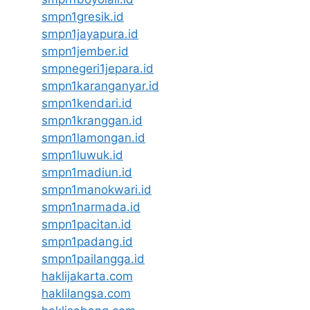
smpn1gresik.id
smpn1jayapura.id
smpn1jember.id
smpnegeri1jepara.id
smpn1karanganyar.id
smpn1kendari.id
smpn1kranggan.id
smpn1lamongan.id
smpn1luwuk.id
smpn1madiun.id
smpn1manokwari.id
smpn1narmada.id
smpn1pacitan.id
smpn1padang.id
smpn1pailangga.id
haklijakarta.com
haklilangsa.com