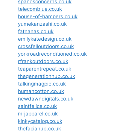
spanosconcerns.co.uk
telecomblue.co.uk
house-of-hampers.co.uk
yumekanzashi.co.uk
fatnanas.co.uk
emilykatedesign.co.uk
crossfelloutdoors.co.uk
yorkroadreconditioned.co.uk
rfrankoutdoors.co.uk
teaparentrepeat.co.uk
thegenerationhub.co.uk
talkingmagpie.co.uk
humancotton.co.uk
newdawndigitals.co.uk
saintfelice.co.uk
mrjapparel.co.uk
kinkycatalog.co.uk
thefaciahub.co.uk