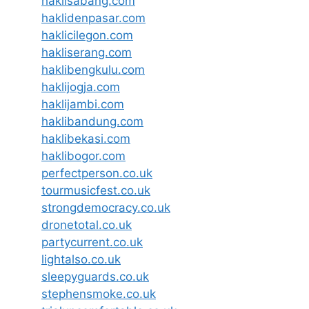
haklisabang.com
haklidenpasar.com
haklicilegon.com
hakliserang.com
haklibengkulu.com
haklijogja.com
haklijambi.com
haklibandung.com
haklibekasi.com
haklibogor.com
perfectperson.co.uk
tourmusicfest.co.uk
strongdemocracy.co.uk
dronetotal.co.uk
partycurrent.co.uk
lightalso.co.uk
sleepyguards.co.uk
stephensmoke.co.uk