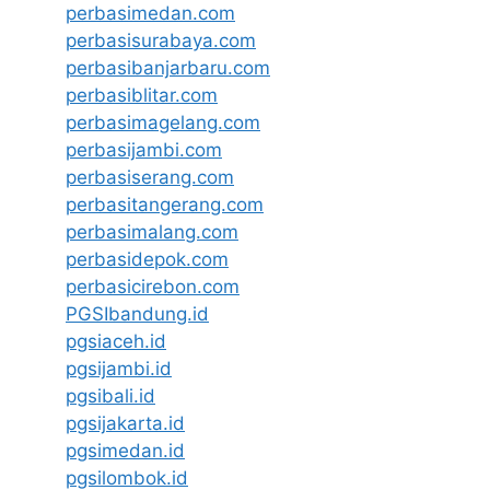
perbasimedan.com
perbasisurabaya.com
perbasibanjarbaru.com
perbasiblitar.com
perbasimagelang.com
perbasijambi.com
perbasiserang.com
perbasitangerang.com
perbasimalang.com
perbasidepok.com
perbasicirebon.com
PGSIbandung.id
pgsiaceh.id
pgsijambi.id
pgsibali.id
pgsijakarta.id
pgsimedan.id
pgsilombok.id