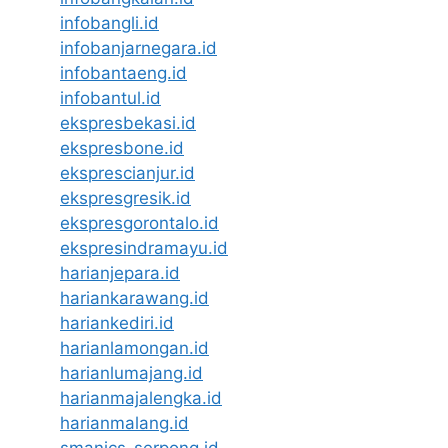
infobangli.id
infobanjarnegara.id
infobantaeng.id
infobantul.id
ekspresbekasi.id
ekspresbone.id
eksprescianjur.id
ekspresgresik.id
ekspresgorontalo.id
ekspresindramayu.id
harianjepara.id
hariankarawang.id
hariankediri.id
harianlamongan.id
harianlumajang.id
harianmajalengka.id
harianmalang.id
smanics-serpong.id