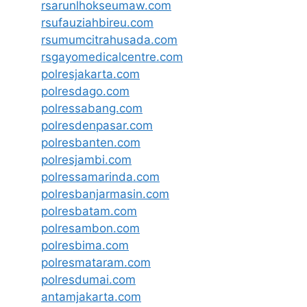
rsarunlhokseumaw.com
rsufauziahbireu.com
rsumumcitrahusada.com
rsgayomedicalcentre.com
polresjakarta.com
polresdago.com
polressabang.com
polresdenpasar.com
polresbanten.com
polresjambi.com
polressamarinda.com
polresbanjarmasin.com
polresbatam.com
polresambon.com
polresbima.com
polresmataram.com
polresdumai.com
antamjakarta.com