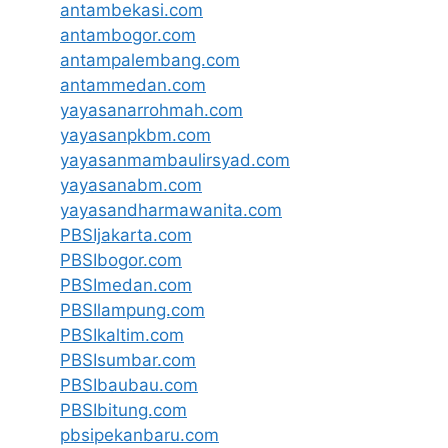
antambekasi.com
antambogor.com
antampalembang.com
antammedan.com
yayasanarrohmah.com
yayasanpkbm.com
yayasanmambaulirsyad.com
yayasanabm.com
yayasandharmawanita.com
PBSIjakarta.com
PBSIbogor.com
PBSImedan.com
PBSIlampung.com
PBSIkaltim.com
PBSIsumbar.com
PBSIbaubau.com
PBSIbitung.com
pbsipekanbaru.com