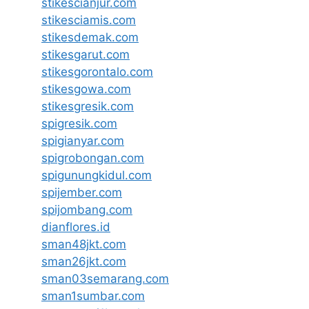
stikescianjur.com
stikesciamis.com
stikesdemak.com
stikesgarut.com
stikesgorontalo.com
stikesgowa.com
stikesgresik.com
spigresik.com
spigianyar.com
spigrobongan.com
spigunungkidul.com
spijember.com
spijombang.com
dianflores.id
sman48jkt.com
sman26jkt.com
sman03semarang.com
sman1sumbar.com