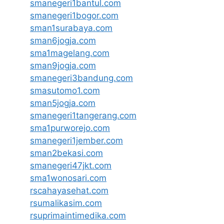
smanegeri1bantul.com
smanegeri1bogor.com
sman1surabaya.com
sman6jogja.com
sma1magelang.com
sman9jogja.com
smanegeri3bandung.com
smasutomo1.com
sman5jogja.com
smanegeri1tangerang.com
sma1purworejo.com
smanegeri1jember.com
sman2bekasi.com
smanegeri47jkt.com
sma1wonosari.com
rscahayasehat.com
rsumalikasim.com
rsuprimaintimedika.com