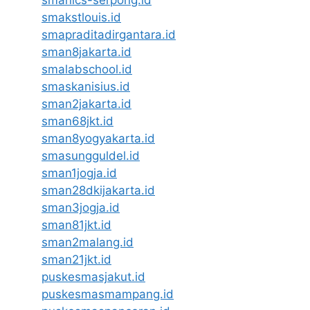
smakstlouis.id
smapraditadirgantara.id
sman8jakarta.id
smalabschool.id
smaskanisius.id
sman2jakarta.id
sman68jkt.id
sman8yogyakarta.id
smasungguldel.id
sman1jogja.id
sman28dkijakarta.id
sman3jogja.id
sman81jkt.id
sman2malang.id
sman21jkt.id
puskesmasjakut.id
puskesmasmampang.id