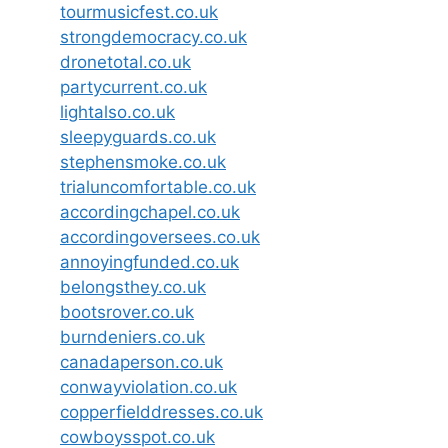
tourmusicfest.co.uk
strongdemocracy.co.uk
dronetotal.co.uk
partycurrent.co.uk
lightalso.co.uk
sleepyguards.co.uk
stephensmoke.co.uk
trialuncomfortable.co.uk
accordingchapel.co.uk
accordingoversees.co.uk
annoyingfunded.co.uk
belongsthey.co.uk
bootsrover.co.uk
burndeniers.co.uk
canadaperson.co.uk
conwayviolation.co.uk
copperfielddresses.co.uk
cowboysspot.co.uk