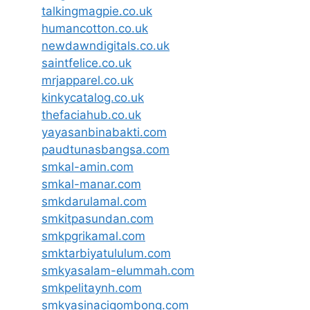
talkingmagpie.co.uk
humancotton.co.uk
newdawndigitals.co.uk
saintfelice.co.uk
mrjapparel.co.uk
kinkycatalog.co.uk
thefaciahub.co.uk
yayasanbinabakti.com
paudtunasbangsa.com
smkal-amin.com
smkal-manar.com
smkdarulamal.com
smkitpasundan.com
smkpgrikamal.com
smktarbiyatululum.com
smkyasalam-elummah.com
smkpelitaynh.com
smkyasinacigombong.com