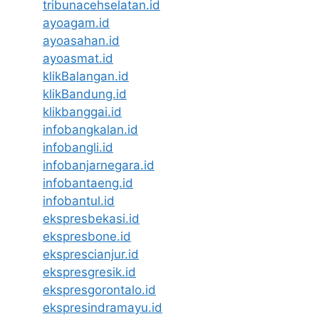
tribunacehselatan.id
ayoagam.id
ayoasahan.id
ayoasmat.id
klikBalangan.id
klikBandung.id
klikbanggai.id
infobangkalan.id
infobangli.id
infobanjarnegara.id
infobantaeng.id
infobantul.id
ekspresbekasi.id
ekspresbone.id
eksprescianjur.id
ekspresgresik.id
ekspresgorontalo.id
ekspresindramayu.id