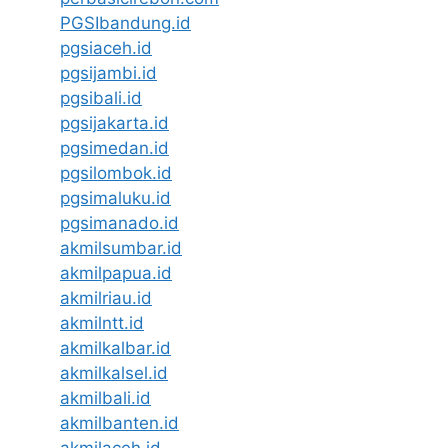
PGSIbandung.id
pgsiaceh.id
pgsijambi.id
pgsibali.id
pgsijakarta.id
pgsimedan.id
pgsilombok.id
pgsimaluku.id
pgsimanado.id
akmilsumbar.id
akmilpapua.id
akmilriau.id
akmilntt.id
akmilkalbar.id
akmilkalsel.id
akmilbali.id
akmilbanten.id