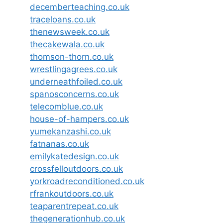
decemberteaching.co.uk
traceloans.co.uk
thenewsweek.co.uk
thecakewala.co.uk
thomson-thorn.co.uk
wrestlingagrees.co.uk
underneathfoiled.co.uk
spanosconcerns.co.uk
telecomblue.co.uk
house-of-hampers.co.uk
yumekanzashi.co.uk
fatnanas.co.uk
emilykatedesign.co.uk
crossfelloutdoors.co.uk
yorkroadreconditioned.co.uk
rfrankoutdoors.co.uk
teaparentrepeat.co.uk
thegenerationhub.co.uk