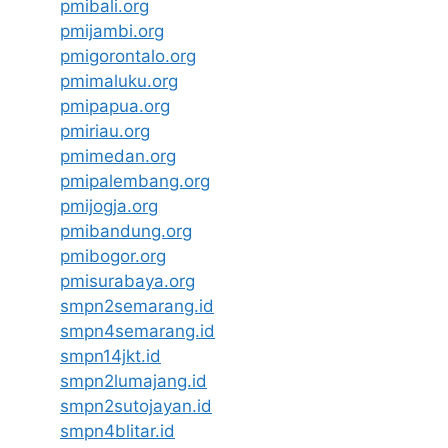
pmibali.org
pmijambi.org
pmigorontalo.org
pmimaluku.org
pmipapua.org
pmiriau.org
pmimedan.org
pmipalembang.org
pmijogja.org
pmibandung.org
pmibogor.org
pmisurabaya.org
smpn2semarang.id
smpn4semarang.id
smpn14jkt.id
smpn2lumajang.id
smpn2sutojayan.id
smpn4blitar.id