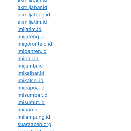
akmilaceh.id
akmiljabar.id
akmiljateng.id
akmiljatim.id
imijatim.id
imijateng.id
imigorontalo.id
imibanten.id
imibali.id
imijambi.id
imikalbar.id
imikalsel.id
imipapua.id
imisumbar.id
imisumut.id
imiriau.id
imilampung.id
suaraaceh.org