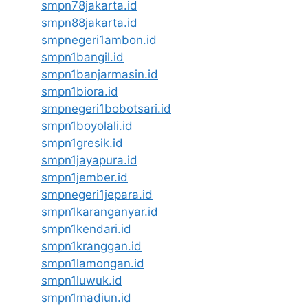
smpn78jakarta.id
smpn88jakarta.id
smpnegeri1ambon.id
smpn1bangil.id
smpn1banjarmasin.id
smpn1biora.id
smpnegeri1bobotsari.id
smpn1boyolali.id
smpn1gresik.id
smpn1jayapura.id
smpn1jember.id
smpnegeri1jepara.id
smpn1karanganyar.id
smpn1kendari.id
smpn1kranggan.id
smpn1lamongan.id
smpn1luwuk.id
smpn1madiun.id