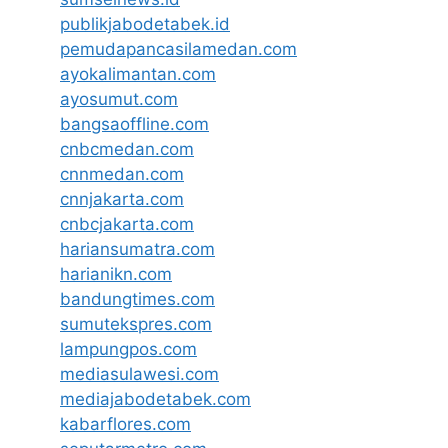
publikjabodetabek.id
pemudapancasilamedan.com
ayokalimantan.com
ayosumut.com
bangsaoffline.com
cnbcmedan.com
cnnmedan.com
cnnjakarta.com
cnbcjakarta.com
hariansumatra.com
harianikn.com
bandungtimes.com
sumutekspres.com
lampungpos.com
mediasulawesi.com
mediajabodetabek.com
kabarflores.com