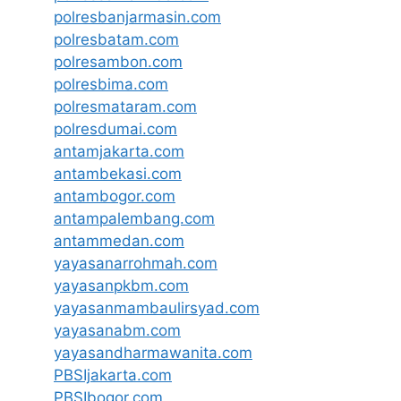
polresbanjarmasin.com
polresbatam.com
polresambon.com
polresbima.com
polresmataram.com
polresdumai.com
antamjakarta.com
antambekasi.com
antambogor.com
antampalembang.com
antammedan.com
yayasanarrohmah.com
yayasanpkbm.com
yayasanmambaulirsyad.com
yayasanabm.com
yayasandharmawanita.com
PBSIjakarta.com
PBSIbogor.com