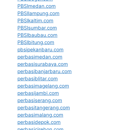
PBSImedan.com
PBSIlampung.com
PBSIkaltim.com
PBSIsumbar.com
PBSIbaubau.com
PBSIbitung.com
pbsipekanbaru.com
perbasimedan.com
perbasisurabaya.com
perbasibanjarbaru.com
perbasiblitar.com
perbasimagelang.com
perbasijambi.com
perbasiserang.com
perbasitangerang.com
perbasimalang.com
perbasidepok.com
perbasicirebon.com