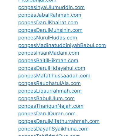
ponpesIhyaUlumuddin.com
ponpesJabalRahmah.com
ponpesDarulKhairat.com
ponpesDarulMuhsinin.com
ponpesNurulHudas.com
ponpesMadinatuddiniyahBabul.com
ponpesInsanMadani.com
ponpesBaitilHikmah.com
ponpesDarulHidayahul.com
ponpesMafatihussaadah.com
ponpesRaudhatulAla.com
ponpesLiqaurrahmah.com
ponpesBabulUlum.com
ponpesThariqunNajah.com
ponpesDarulQuran.com
ponpesDarulMifathurrahmah.com
ponpesDayahSyaikhuna.com