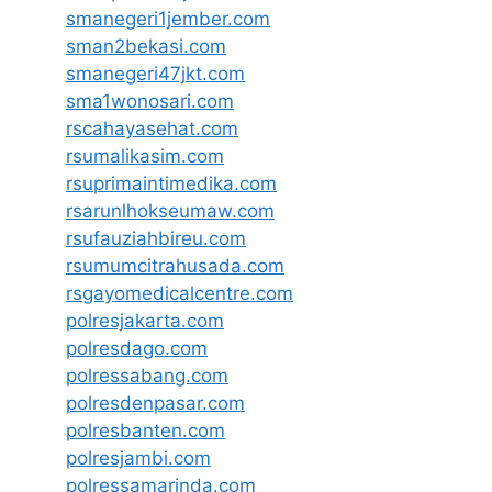
smanegeri1jember.com
sman2bekasi.com
smanegeri47jkt.com
sma1wonosari.com
rscahayasehat.com
rsumalikasim.com
rsuprimaintimedika.com
rsarunlhokseumaw.com
rsufauziahbireu.com
rsumumcitrahusada.com
rsgayomedicalcentre.com
polresjakarta.com
polresdago.com
polressabang.com
polresdenpasar.com
polresbanten.com
polresjambi.com
polressamarinda.com