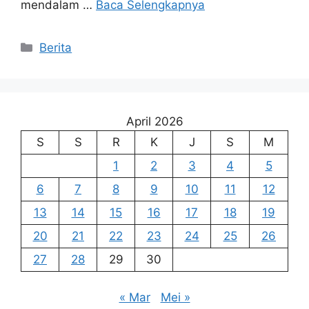
mendalam …
Baca Selengkapnya
Kategori
Berita
April 2026
S
S
R
K
J
S
M
1
2
3
4
5
6
7
8
9
10
11
12
13
14
15
16
17
18
19
20
21
22
23
24
25
26
27
28
29
30
« Mar
Mei »