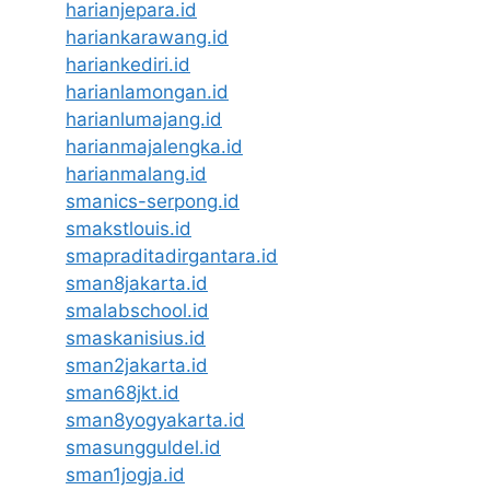
harianjepara.id
hariankarawang.id
hariankediri.id
harianlamongan.id
harianlumajang.id
harianmajalengka.id
harianmalang.id
smanics-serpong.id
smakstlouis.id
smapraditadirgantara.id
sman8jakarta.id
smalabschool.id
smaskanisius.id
sman2jakarta.id
sman68jkt.id
sman8yogyakarta.id
smasungguldel.id
sman1jogja.id