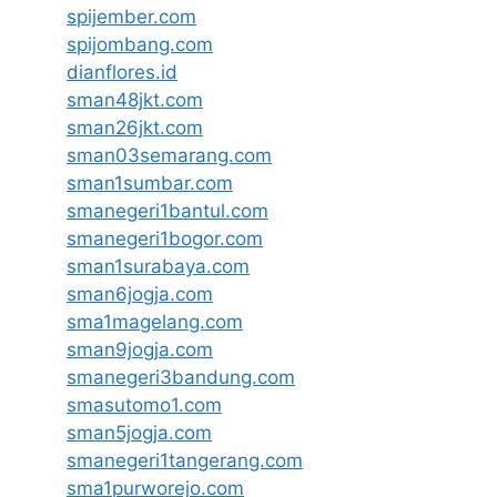
spijember.com
spijombang.com
dianflores.id
sman48jkt.com
sman26jkt.com
sman03semarang.com
sman1sumbar.com
smanegeri1bantul.com
smanegeri1bogor.com
sman1surabaya.com
sman6jogja.com
sma1magelang.com
sman9jogja.com
smanegeri3bandung.com
smasutomo1.com
sman5jogja.com
smanegeri1tangerang.com
sma1purworejo.com