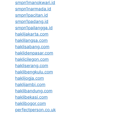
smpn1manokwari.id
smpn1narmada.id
smpn1pacitan.id
smpn1padang.id
smpn1pailangga.id
haklijakarta.com
haklilangsa.com
haklisabang.com
haklidenpasar.com
haklicilegon.com
hakliserang.com
haklibengkulu.com
haklijogja.com
haklijambi.com
haklibandung.com
haklibekasi.com
haklibogor.com
perfectperson.co.uk