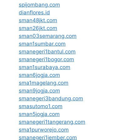
spijombang.com
dianflores.id
sman48jkt.com
sman26jkt.com
sman03semarang.com
sman1sumbar.com
smanegeri1bantul.com
smanegeri1bogor.com
sman1surabaya.com
sman6jogja.com
sma1magelang.com
sman9jogja.com
smanegeri3bandung.com
smasutomo1.com
sman5jogja.com
smanegeri1tangerang.com
sma1purworejo.com
smanegeri1jember.com