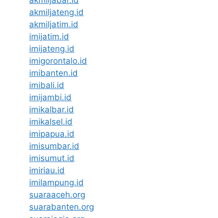
akmiljabar.id
akmiljateng.id
akmiljatim.id
imijatim.id
imijateng.id
imigorontalo.id
imibanten.id
imibali.id
imijambi.id
imikalbar.id
imikalsel.id
imipapua.id
imisumbar.id
imisumut.id
imiriau.id
imilampung.id
suaraaceh.org
suarabanten.org