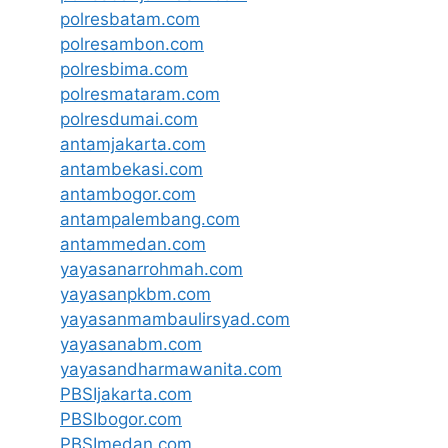
polresbatam.com
polresambon.com
polresbima.com
polresmataram.com
polresdumai.com
antamjakarta.com
antambekasi.com
antambogor.com
antampalembang.com
antammedan.com
yayasanarrohmah.com
yayasanpkbm.com
yayasanmambaulirsyad.com
yayasanabm.com
yayasandharmawanita.com
PBSIjakarta.com
PBSIbogor.com
PBSImedan.com