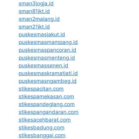
sman3jogja.id
sman81jkt.id
sman2malang.id
sman21jkt.id
puskesmasjakut.id
puskesmasmampang.id
puskesmaspancoran.id
puskesmasmenteng.id
puskesmassenen.id
puskesmaskramatjati.id
puskesmasngambeg.id
stikespacitan.com
stikespamekasan.com
stikespandeglang.com
stikespangandaran.com
stikesacehbarat.com
stikesbadung.com
stikesbanggai.com