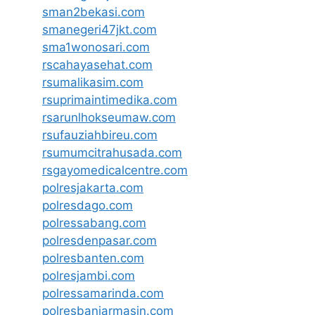
sman2bekasi.com
smanegeri47jkt.com
sma1wonosari.com
rscahayasehat.com
rsumalikasim.com
rsuprimaintimedika.com
rsarunlhokseumaw.com
rsufauziahbireu.com
rsumumcitrahusada.com
rsgayomedicalcentre.com
polresjakarta.com
polresdago.com
polressabang.com
polresdenpasar.com
polresbanten.com
polresjambi.com
polressamarinda.com
polresbanjarmasin.com