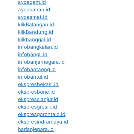
ayoagam.id
ayoasahan.id
ayoasmat.id
klikBalangan.id
klikBandung.id
klikbanggai.id
infobangkalan.id
infobangli.id
infobanjarnegara.id
infobantaeng.id
infobantul.id
ekspresbekasi.id
ekspresbone.id
eksprescianjur.id
ekspresgresik.id
ekspresgorontalo.id
ekspresindramayu.id
harianjepara.id