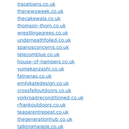
traceloans.co.uk
thenewsweek.co.uk
thecakewala.co.uk
thomson-thorn.co.uk
wrestlingagrees.co.uk
underneathfoiled.co.uk
spanosconcerns.co.uk
telecomblue.co.uk
house-of-hampers.co.uk
yumekanzashi.co.uk
fatnanas.co.uk
emilykatedesign.co.uk
crossfelloutdoors.co.uk
yorkroadreconditioned.co.uk
rfrankoutdoors.co.uk
teaparentrepeat.co.uk
thegenerationhub.co.uk
talkingmagpie.co.uk