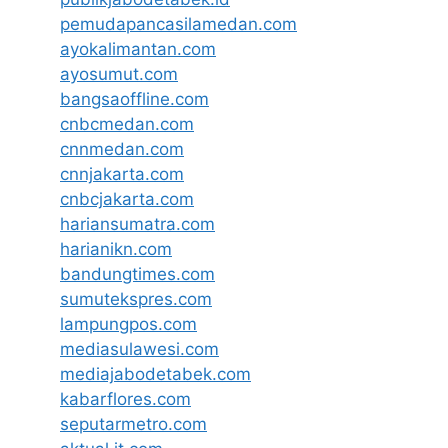
pemudapancasilamedan.com
ayokalimantan.com
ayosumut.com
bangsaoffline.com
cnbcmedan.com
cnnmedan.com
cnnjakarta.com
cnbcjakarta.com
hariansumatra.com
harianikn.com
bandungtimes.com
sumutekspres.com
lampungpos.com
mediasulawesi.com
mediajabodetabek.com
kabarflores.com
seputarmetro.com