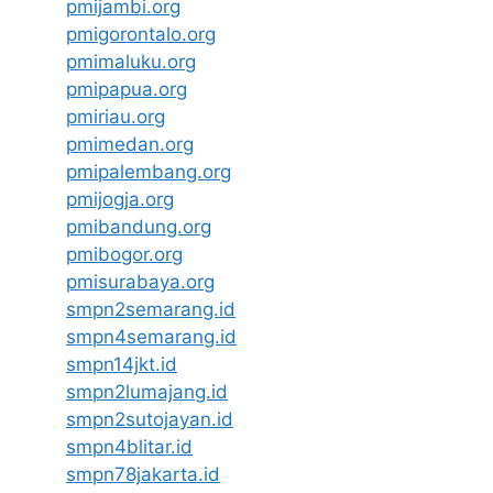
pmijambi.org
pmigorontalo.org
pmimaluku.org
pmipapua.org
pmiriau.org
pmimedan.org
pmipalembang.org
pmijogja.org
pmibandung.org
pmibogor.org
pmisurabaya.org
smpn2semarang.id
smpn4semarang.id
smpn14jkt.id
smpn2lumajang.id
smpn2sutojayan.id
smpn4blitar.id
smpn78jakarta.id