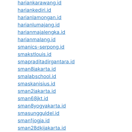
hariankarawang.id
hariankediri.id
harianlamongan.id
harianlumajang.id
harianmajalengka.id
harianmalang.id
smanics-serpong.id
smakstlouis.id
smapraditadirgantara.id
sman8jakarta.id
smalabschool.id
smaskanisius.id
sman2jakarta.id
sman68jkt.id
sman8yogyakarta.id
smasungguldel.id
sman1jogja.id
sman28dkijakarta.id