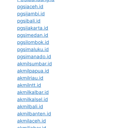
pgsiaceh.id
pgsijambi.id
pgsibali.id
pgsijakarta.id
pgsimedan.id
pgsilombok.id
pgsimaluku.id
pgsimanado.id
akmilsumbar.id
akmilpapua.id
akmilriau.id
akmilntt.id
akmilkalbar.id
akmilkalsel.id
akmilbali.id
akmilbanten.id
akmilaceh.id