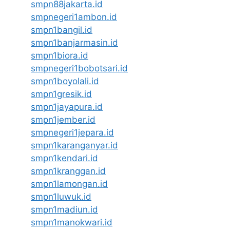
smpn88jakarta.id
smpnegeri1ambon.id
smpn1bangil.id
smpn1banjarmasin.id
smpn1biora.id
smpnegeri1bobotsari.id
smpn1boyolali.id
smpn1gresik.id
smpn1jayapura.id
smpn1jember.id
smpnegeri1jepara.id
smpn1karanganyar.id
smpn1kendari.id
smpn1kranggan.id
smpn1lamongan.id
smpn1luwuk.id
smpn1madiun.id
smpn1manokwari.id