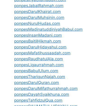
ponpesJabalRahmah.com
ponpesDarulKhairat.com
ponpesDarulMuhsinin.com
ponpesNurulHudas.com
ponpesMadinatuddiniyahBabul.com
ponpesInsanMadani.com
ponpesBaitilHikmah.com
ponpesDarulHidayahul.com
ponpesMafatihussaadah.com
ponpesRaudhatulAla.com
ponpesLiqaurrahmah.com
ponpesBabulUlum.com
ponpesThariqunNajah.com
ponpesDarulQuran.com
ponpesDarulMifathurrahmah.com
ponpesDayahSyaikhuna.com
ponpesTahfidzulQua.com