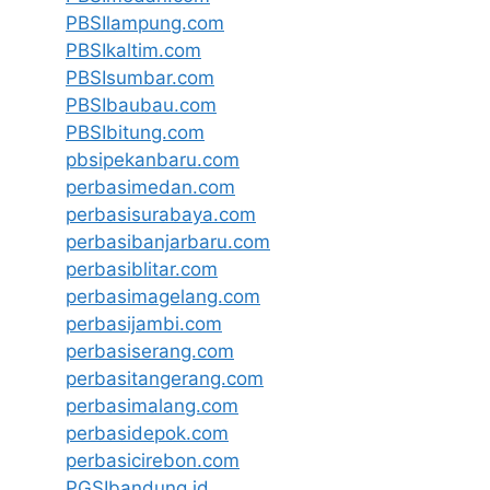
PBSIlampung.com
PBSIkaltim.com
PBSIsumbar.com
PBSIbaubau.com
PBSIbitung.com
pbsipekanbaru.com
perbasimedan.com
perbasisurabaya.com
perbasibanjarbaru.com
perbasiblitar.com
perbasimagelang.com
perbasijambi.com
perbasiserang.com
perbasitangerang.com
perbasimalang.com
perbasidepok.com
perbasicirebon.com
PGSIbandung.id