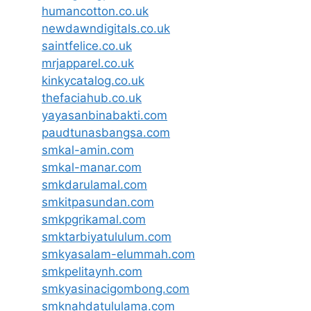
humancotton.co.uk
newdawndigitals.co.uk
saintfelice.co.uk
mrjapparel.co.uk
kinkycatalog.co.uk
thefaciahub.co.uk
yayasanbinabakti.com
paudtunasbangsa.com
smkal-amin.com
smkal-manar.com
smkdarulamal.com
smkitpasundan.com
smkpgrikamal.com
smktarbiyatululum.com
smkyasalam-elummah.com
smkpelitaynh.com
smkyasinacigombong.com
smknahdatululama.com