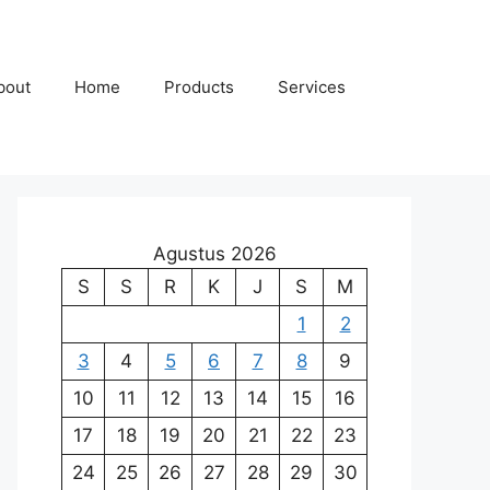
bout
Home
Products
Services
Agustus 2026
S
S
R
K
J
S
M
1
2
3
4
5
6
7
8
9
10
11
12
13
14
15
16
17
18
19
20
21
22
23
24
25
26
27
28
29
30