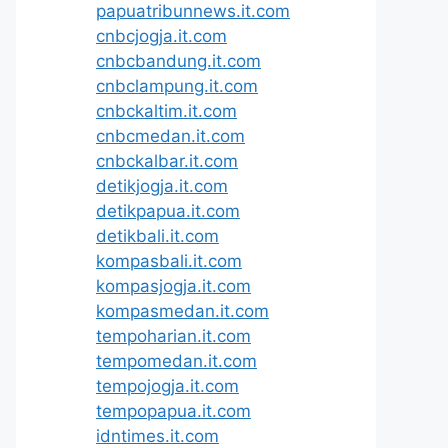
papuatribunnews.it.com
cnbcjogja.it.com
cnbcbandung.it.com
cnbclampung.it.com
cnbckaltim.it.com
cnbcmedan.it.com
cnbckalbar.it.com
detikjogja.it.com
detikpapua.it.com
detikbali.it.com
kompasbali.it.com
kompasjogja.it.com
kompasmedan.it.com
tempoharian.it.com
tempomedan.it.com
tempojogja.it.com
tempopapua.it.com
idntimes.it.com