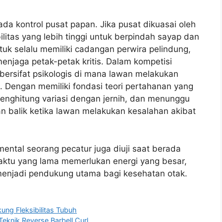
da kontrol pusat papan. Jika pusat dikuasai oleh
litas yang lebih tinggi untuk berpindah sayap dan
uk selalu memiliki cadangan perwira pelindung,
njaga petak-petak kritis. Dalam kompetisi
bersifat psikologis di mana lawan melakukan
 Dengan memiliki fondasi teori pertahanan yang
menghitung variasi dengan jernih, dan menunggu
n balik ketika lawan melakukan kesalahan akibat
mental seorang pecatur juga diuji saat berada
aktu yang lama memerlukan energi yang besar,
 menjadi pendukung utama bagi kesehatan otak.
ng Fleksibilitas Tubuh
nik Reverse Barbell Curl