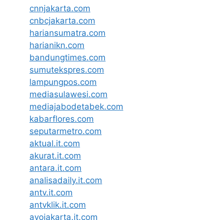
cnnjakarta.com
cnbcjakarta.com
hariansumatra.com
harianikn.com
bandungtimes.com
sumutekspres.com
lampungpos.com
mediasulawesi.com
mediajabodetabek.com
kabarflores.com
seputarmetro.com
aktual.it.com
akurat.it.com
antara.it.com
analisadaily.it.com
antv.it.com
antvklik.it.com
ayojakarta.it.com