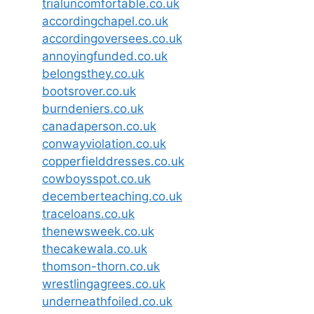
trialuncomfortable.co.uk
accordingchapel.co.uk
accordingoversees.co.uk
annoyingfunded.co.uk
belongsthey.co.uk
bootsrover.co.uk
burndeniers.co.uk
canadaperson.co.uk
conwayviolation.co.uk
copperfielddresses.co.uk
cowboysspot.co.uk
decemberteaching.co.uk
traceloans.co.uk
thenewsweek.co.uk
thecakewala.co.uk
thomson-thorn.co.uk
wrestlingagrees.co.uk
underneathfoiled.co.uk