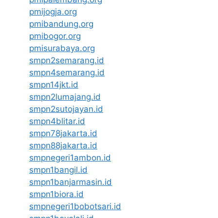
pmijogja.org
pmibandung.org
pmibogor.org
pmisurabaya.org
smpn2semarang.id
smpn4semarang.id
smpn14jkt.id
smpn2lumajang.id
smpn2sutojayan.id
smpn4blitar.id
smpn78jakarta.id
smpn88jakarta.id
smpnegeri1ambon.id
smpn1bangil.id
smpn1banjarmasin.id
smpn1biora.id
smpnegeri1bobotsari.id