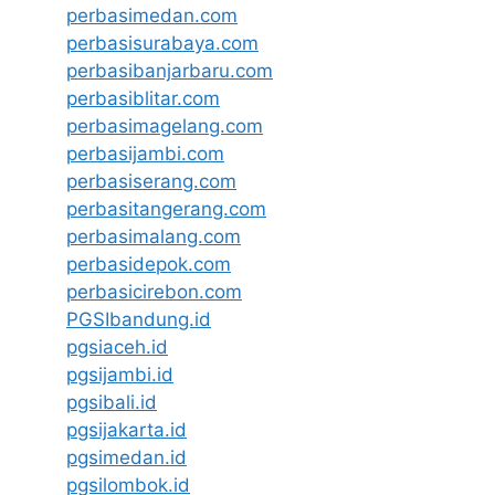
perbasimedan.com
perbasisurabaya.com
perbasibanjarbaru.com
perbasiblitar.com
perbasimagelang.com
perbasijambi.com
perbasiserang.com
perbasitangerang.com
perbasimalang.com
perbasidepok.com
perbasicirebon.com
PGSIbandung.id
pgsiaceh.id
pgsijambi.id
pgsibali.id
pgsijakarta.id
pgsimedan.id
pgsilombok.id