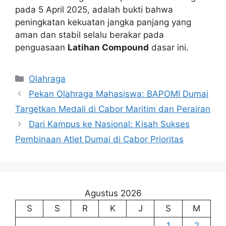
pada 5 April 2025, adalah bukti bahwa
peningkatan kekuatan jangka panjang yang
aman dan stabil selalu berakar pada
penguasaan
Latihan Compound
dasar ini.
Kategori
Olahraga
Pekan Olahraga Mahasiswa: BAPOMI Dumai
Targetkan Medali di Cabor Maritim dan Perairan
Dari Kampus ke Nasional: Kisah Sukses
Pembinaan Atlet Dumai di Cabor Prioritas
Agustus 2026
S
S
R
K
J
S
M
1
2