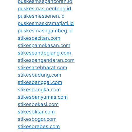
puskesmaspancoran.id
puskesmasmenteng.id
puskesmassenen.id
puskesmaskramatjati.id
puskesmasngambeg.id
stikespacitan.com
stikespamekasan.com
stikespandeglang.com
stikespangandaran.com
stikesacehbarat.com
stikesbadung.com
stikesbanggai.com
stikesbangka.com
stikesbanyumas.com
stikesbekasi.com
stikesblitar.com
stikesbogor.com
stikesbrebes.com