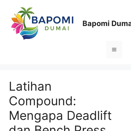
Langsung
ke
isi
Bapomi Duma
Menu
Latihan
Compound:
Mengapa Deadlift
dan Bench Press