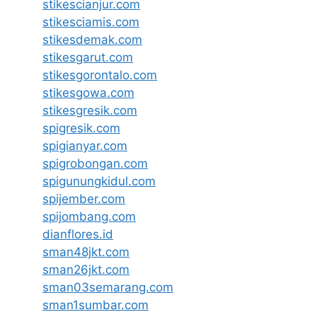
stikescianjur.com
stikesciamis.com
stikesdemak.com
stikesgarut.com
stikesgorontalo.com
stikesgowa.com
stikesgresik.com
spigresik.com
spigianyar.com
spigrobongan.com
spigunungkidul.com
spijember.com
spijombang.com
dianflores.id
sman48jkt.com
sman26jkt.com
sman03semarang.com
sman1sumbar.com