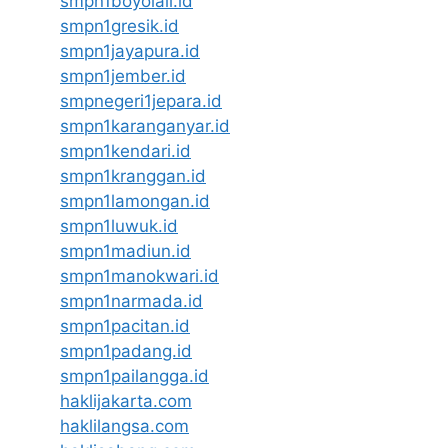
smpn1boyolali.id
smpn1gresik.id
smpn1jayapura.id
smpn1jember.id
smpnegeri1jepara.id
smpn1karanganyar.id
smpn1kendari.id
smpn1kranggan.id
smpn1lamongan.id
smpn1luwuk.id
smpn1madiun.id
smpn1manokwari.id
smpn1narmada.id
smpn1pacitan.id
smpn1padang.id
smpn1pailangga.id
haklijakarta.com
haklilangsa.com