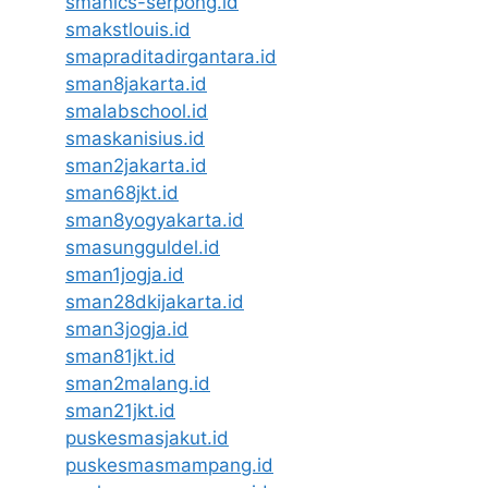
smanics-serpong.id
smakstlouis.id
smapraditadirgantara.id
sman8jakarta.id
smalabschool.id
smaskanisius.id
sman2jakarta.id
sman68jkt.id
sman8yogyakarta.id
smasungguldel.id
sman1jogja.id
sman28dkijakarta.id
sman3jogja.id
sman81jkt.id
sman2malang.id
sman21jkt.id
puskesmasjakut.id
puskesmasmampang.id