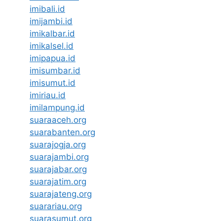
imibali.id
imijambi.id
imikalbar.id
imikalsel.id
imipapua.id
imisumbar.id
imisumut.id
imiriau.id
imilampung.id
suaraaceh.org
suarabanten.org
suarajogja.org
suarajambi.org
suarajabar.org
suarajatim.org
suarajateng.org
suarariau.org
suarasumut.org