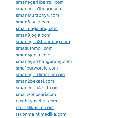
smanegeri1bantul.com
smanegeri1bogor.com
sman1surabaya.com
sman6jogja.com
sma1magelang.com
sman9jogja.com
smanegeri3bandung.com
smasutomo1.com
sman5jogja.com
smanegeri1tangerang.com
sma1purworejo.com
smanegeri1jember.com
sman2bekasi.com
smanegeri47jkt.com
sma1wonosari.com
rscahayasehat.com
rsumalikasim.com
rsuprimaintimedika.com