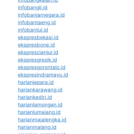
infobangkalan.id
infobangli.id
infobanjarnegara.id
infobantaeng.id
infobantul.id
ekspresbekasi.id
ekspresbone.id
eksprescianjur.id
ekspresgresik.id
ekspresgorontalo.id
ekspresindramayu.id
harianjepara.id
hariankarawang.id
hariankediri.id
harianlamongan.id
harianlumajang.id
harianmajalengka.id
harianmalang.id