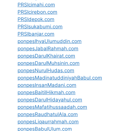
PRSIcimahi.com
PRSIcirebon.com
PRSIdepok.com
PRSIsukabumi.com
PRSIbanjar.com
ponpesIhyaUlumuddin.com
ponpesJabalRahmah.com
ponpesDarulKhairat.com
ponpesDarulMuhsinin.com
ponpesNurulHudas.com
ponpesMadinatuddiniyahBabul.com
ponpesInsanMadani.com
ponpesBaitilHikmah.com
ponpesDarulHidayahul.com
ponpesMafatihussaadah.com
ponpesRaudhatulAla.com
ponpesLiqaurrahmah.com
ponpesBabulUlum.com