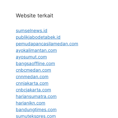
Website terkait
sumselnews.id
publikjabodetabek.id
pemudapancasilamedan.com
ayokalimantan.com
ayosumut.com
bangsaoffline.com
cnbcmedan.com
cnnmedan.com
cnnjakarta.com
cnbcjakarta.com
hariansumatra.com
harianikn.com
bandungtimes.com
sumutekspres.com