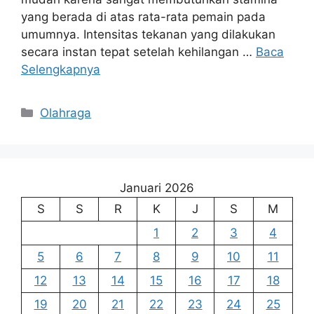
yang berada di atas rata-rata pemain pada
umumnya. Intensitas tekanan yang dilakukan
secara instan tepat setelah kehilangan …
Baca
Selengkapnya
Kategori
Olahraga
Januari 2026
S
S
R
K
J
S
M
1
2
3
4
5
6
7
8
9
10
11
12
13
14
15
16
17
18
19
20
21
22
23
24
25