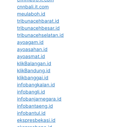
cnnbali.it.com
meulaboh.id
tribunacehbarat.id
tribunacehbesar.id
tribunacehselatan.id
ayoagam.id
ayoasahan.id
ayoasmat.id
klikBalangan.id
klikBandung.id
klikbanggai.id
infobangkalan.id
infobangli.id
infobanjarnegara.id
infobantaeng.id
infobantul.id
ekspresbekasi.id