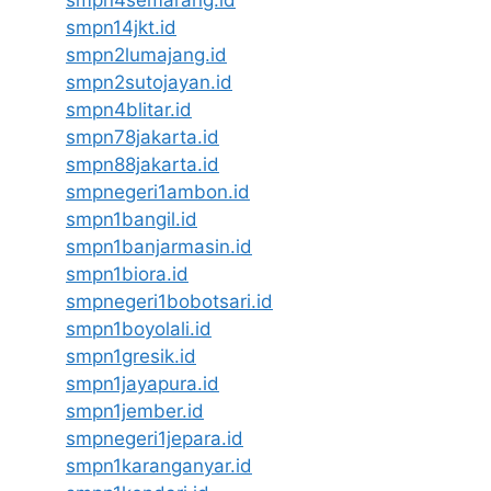
smpn4semarang.id
smpn14jkt.id
smpn2lumajang.id
smpn2sutojayan.id
smpn4blitar.id
smpn78jakarta.id
smpn88jakarta.id
smpnegeri1ambon.id
smpn1bangil.id
smpn1banjarmasin.id
smpn1biora.id
smpnegeri1bobotsari.id
smpn1boyolali.id
smpn1gresik.id
smpn1jayapura.id
smpn1jember.id
smpnegeri1jepara.id
smpn1karanganyar.id