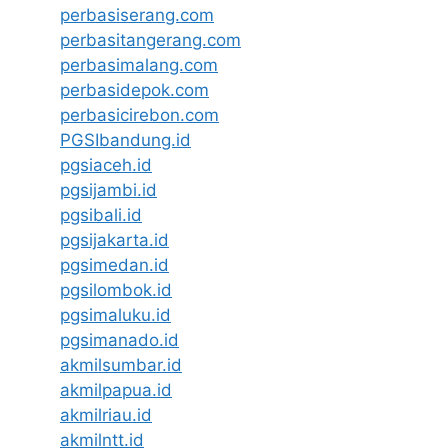
perbasiserang.com
perbasitangerang.com
perbasimalang.com
perbasidepok.com
perbasicirebon.com
PGSIbandung.id
pgsiaceh.id
pgsijambi.id
pgsibali.id
pgsijakarta.id
pgsimedan.id
pgsilombok.id
pgsimaluku.id
pgsimanado.id
akmilsumbar.id
akmilpapua.id
akmilriau.id
akmilntt.id