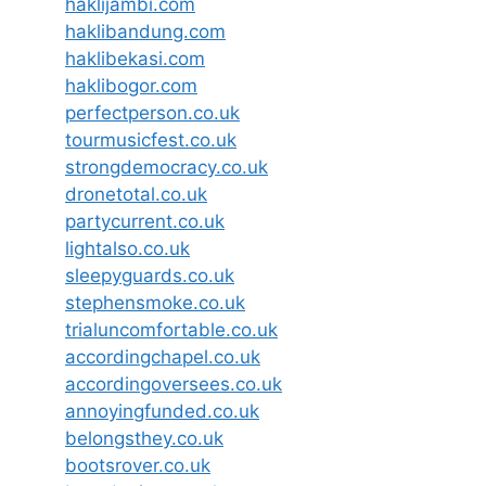
haklijambi.com
haklibandung.com
haklibekasi.com
haklibogor.com
perfectperson.co.uk
tourmusicfest.co.uk
strongdemocracy.co.uk
dronetotal.co.uk
partycurrent.co.uk
lightalso.co.uk
sleepyguards.co.uk
stephensmoke.co.uk
trialuncomfortable.co.uk
accordingchapel.co.uk
accordingoversees.co.uk
annoyingfunded.co.uk
belongsthey.co.uk
bootsrover.co.uk