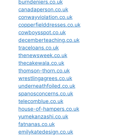
burndeniers.co.uk
canadaperson.co.uk
conwayviolation.co.uk
copperfielddresses.co.uk
cowboysspot.co.uk
decemberteaching.co.uk
traceloans.co.uk
thenewsweek.co.uk
thecakewala.co.uk
thomson-thorn.co.uk
wrestlingagrees.co.uk
underneathfoiled.co.uk
spanosconcerns.co.uk
telecomblue.co.uk
house-of-hampers.co.uk
yumekanzashi.co.uk
fatnanas.co.uk
emilykatedesign.co.uk