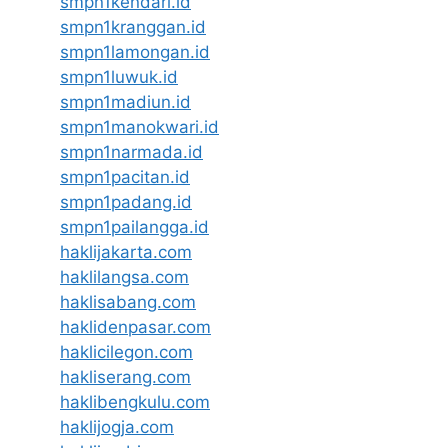
smpn1kendari.id
smpn1kranggan.id
smpn1lamongan.id
smpn1luwuk.id
smpn1madiun.id
smpn1manokwari.id
smpn1narmada.id
smpn1pacitan.id
smpn1padang.id
smpn1pailangga.id
haklijakarta.com
haklilangsa.com
haklisabang.com
haklidenpasar.com
haklicilegon.com
hakliserang.com
haklibengkulu.com
haklijogja.com