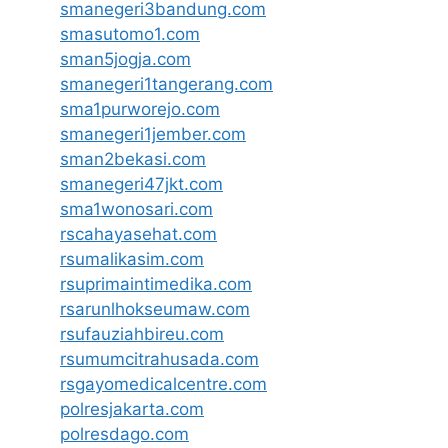
smanegeri3bandung.com
smasutomo1.com
sman5jogja.com
smanegeri1tangerang.com
sma1purworejo.com
smanegeri1jember.com
sman2bekasi.com
smanegeri47jkt.com
sma1wonosari.com
rscahayasehat.com
rsumalikasim.com
rsuprimaintimedika.com
rsarunlhokseumaw.com
rsufauziahbireu.com
rsumumcitrahusada.com
rsgayomedicalcentre.com
polresjakarta.com
polresdago.com