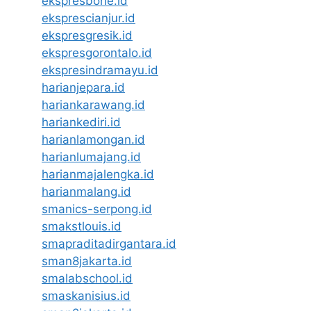
ekspresbone.id
eksprescianjur.id
ekspresgresik.id
ekspresgorontalo.id
ekspresindramayu.id
harianjepara.id
hariankarawang.id
hariankediri.id
harianlamongan.id
harianlumajang.id
harianmajalengka.id
harianmalang.id
smanics-serpong.id
smakstlouis.id
smapraditadirgantara.id
sman8jakarta.id
smalabschool.id
smaskanisius.id