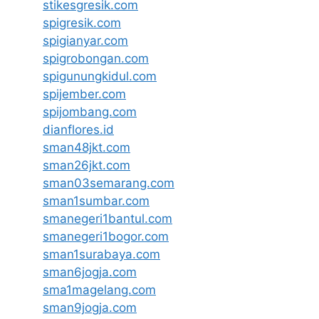
stikesgresik.com
spigresik.com
spigianyar.com
spigrobongan.com
spigunungkidul.com
spijember.com
spijombang.com
dianflores.id
sman48jkt.com
sman26jkt.com
sman03semarang.com
sman1sumbar.com
smanegeri1bantul.com
smanegeri1bogor.com
sman1surabaya.com
sman6jogja.com
sma1magelang.com
sman9jogja.com