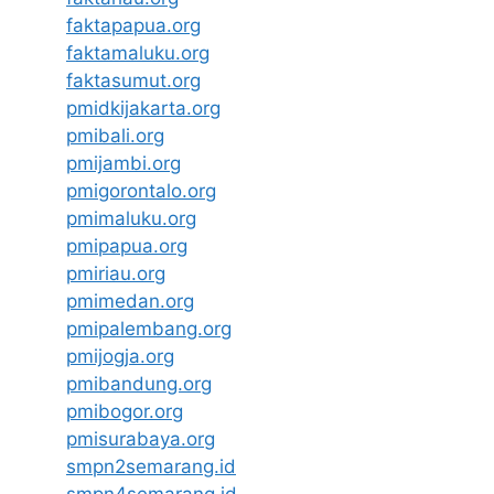
faktapapua.org
faktamaluku.org
faktasumut.org
pmidkijakarta.org
pmibali.org
pmijambi.org
pmigorontalo.org
pmimaluku.org
pmipapua.org
pmiriau.org
pmimedan.org
pmipalembang.org
pmijogja.org
pmibandung.org
pmibogor.org
pmisurabaya.org
smpn2semarang.id