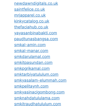
newdawndigitals.co.uk
saintfelice.co.uk
mrjapparel.co.uk
kinkycatalog.co.uk
thefaciahub.co.uk
yayasanbinabakti.com
paudtunasbangsa.com
smkal-amin.com
smkal-manar.com
smkdarulamal.com
smkitpasundan.com
smkpgrikamal.com
smktarbiyatululum.com
smkyasalam-elummah.com
smkpelitaynh.com
smkyasinacigombong.com
smknahdatululama.com
smkitraudhatululum.com