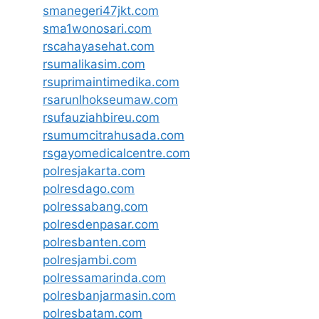
smanegeri47jkt.com
sma1wonosari.com
rscahayasehat.com
rsumalikasim.com
rsuprimaintimedika.com
rsarunlhokseumaw.com
rsufauziahbireu.com
rsumumcitrahusada.com
rsgayomedicalcentre.com
polresjakarta.com
polresdago.com
polressabang.com
polresdenpasar.com
polresbanten.com
polresjambi.com
polressamarinda.com
polresbanjarmasin.com
polresbatam.com