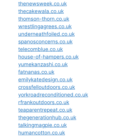
thenewsweek.co.uk
thecakewala.co.uk
thomson-thorn.co.uk
wrestlingagrees.co.uk
underneathfoiled.co.uk
spanosconcerns.co.uk
telecomblue.co.uk
house-of-hampers.co.uk
yumekanzashi.co.uk
fatnanas.co.uk
emilykatedesign.co.uk
crossfelloutdoors.co.uk
yorkroadreconditioned.co.uk
rfrankoutdoors.co.uk
teaparentrepeat.co.uk
thegenerationhub.co.uk
talkingmagpie.co.uk
humancotton.co.uk