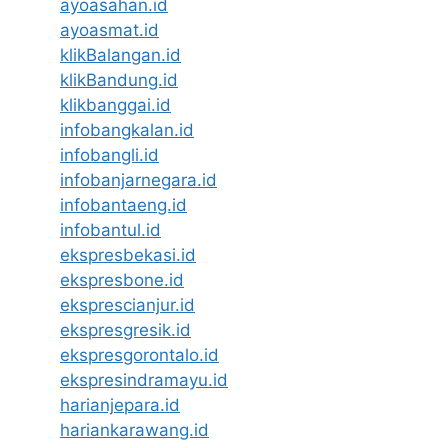
ayoasahan.id
ayoasmat.id
klikBalangan.id
klikBandung.id
klikbanggai.id
infobangkalan.id
infobangli.id
infobanjarnegara.id
infobantaeng.id
infobantul.id
ekspresbekasi.id
ekspresbone.id
eksprescianjur.id
ekspresgresik.id
ekspresgorontalo.id
ekspresindramayu.id
harianjepara.id
hariankarawang.id