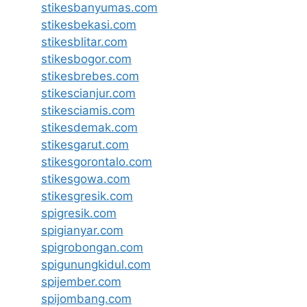
stikesbanyumas.com
stikesbekasi.com
stikesblitar.com
stikesbogor.com
stikesbrebes.com
stikescianjur.com
stikesciamis.com
stikesdemak.com
stikesgarut.com
stikesgorontalo.com
stikesgowa.com
stikesgresik.com
spigresik.com
spigianyar.com
spigrobongan.com
spigunungkidul.com
spijember.com
spijombang.com