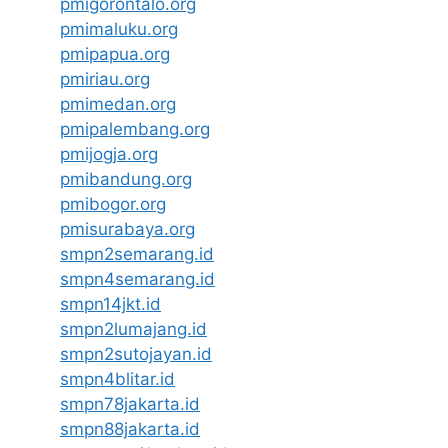
pmigorontalo.org
pmimaluku.org
pmipapua.org
pmiriau.org
pmimedan.org
pmipalembang.org
pmijogja.org
pmibandung.org
pmibogor.org
pmisurabaya.org
smpn2semarang.id
smpn4semarang.id
smpn14jkt.id
smpn2lumajang.id
smpn2sutojayan.id
smpn4blitar.id
smpn78jakarta.id
smpn88jakarta.id