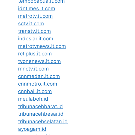
tempopapua.it.com
idntimes.it.com
metrotv.it.com
sctv.it.com
transtv.it.com
indosiar.it.com
metrotvnews.it.com
rctiplus.it.com
tvonenews.it.com
mnctv.it.com
cnnmedan.it.com
cnnmetro.it.com
cnnbali.it.com
meulaboh.id
tribunacehbarat.id
tribunacehbesar.id
tribunacehselatan.id
ayoagam.id