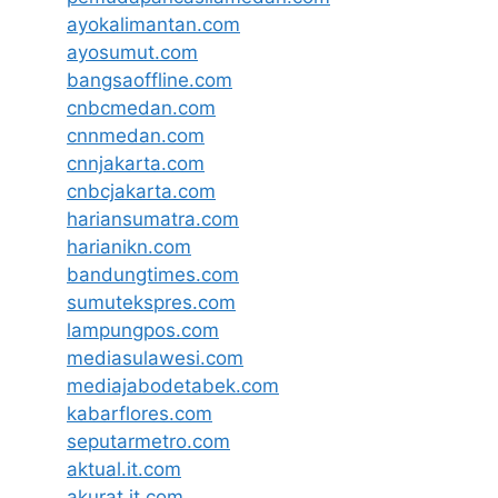
ayokalimantan.com
ayosumut.com
bangsaoffline.com
cnbcmedan.com
cnnmedan.com
cnnjakarta.com
cnbcjakarta.com
hariansumatra.com
harianikn.com
bandungtimes.com
sumutekspres.com
lampungpos.com
mediasulawesi.com
mediajabodetabek.com
kabarflores.com
seputarmetro.com
aktual.it.com
akurat.it.com