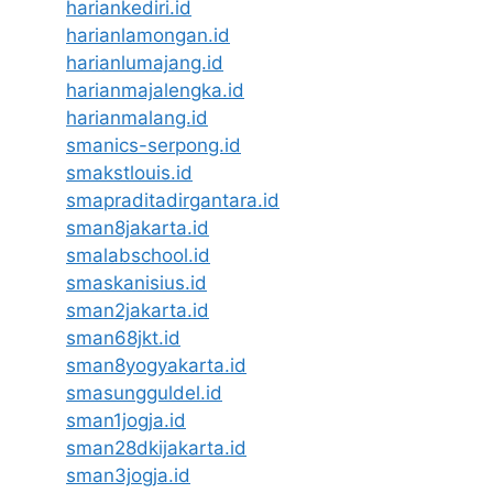
hariankediri.id
harianlamongan.id
harianlumajang.id
harianmajalengka.id
harianmalang.id
smanics-serpong.id
smakstlouis.id
smapraditadirgantara.id
sman8jakarta.id
smalabschool.id
smaskanisius.id
sman2jakarta.id
sman68jkt.id
sman8yogyakarta.id
smasungguldel.id
sman1jogja.id
sman28dkijakarta.id
sman3jogja.id