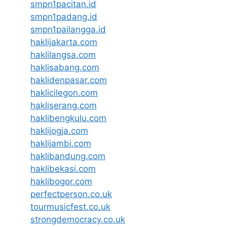
smpn1pacitan.id
smpn1padang.id
smpn1pailangga.id
haklijakarta.com
haklilangsa.com
haklisabang.com
haklidenpasar.com
haklicilegon.com
hakliserang.com
haklibengkulu.com
haklijogja.com
haklijambi.com
haklibandung.com
haklibekasi.com
haklibogor.com
perfectperson.co.uk
tourmusicfest.co.uk
strongdemocracy.co.uk