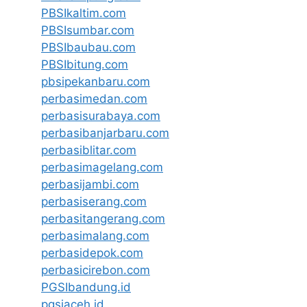
PBSIkaltim.com
PBSIsumbar.com
PBSIbaubau.com
PBSIbitung.com
pbsipekanbaru.com
perbasimedan.com
perbasisurabaya.com
perbasibanjarbaru.com
perbasiblitar.com
perbasimagelang.com
perbasijambi.com
perbasiserang.com
perbasitangerang.com
perbasimalang.com
perbasidepok.com
perbasicirebon.com
PGSIbandung.id
pgsiaceh.id