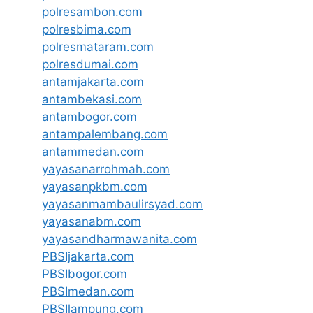
polresambon.com
polresbima.com
polresmataram.com
polresdumai.com
antamjakarta.com
antambekasi.com
antambogor.com
antampalembang.com
antammedan.com
yayasanarrohmah.com
yayasanpkbm.com
yayasanmambaulirsyad.com
yayasanabm.com
yayasandharmawanita.com
PBSIjakarta.com
PBSIbogor.com
PBSImedan.com
PBSIlampung.com