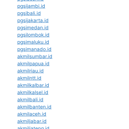
pgsijambi.id
pgsibali.id
pgsijakarta.id
pgsimedan.id
pgsilombok.id
pgsimaluku.id
pgsimanado.id
akmilsumbar.id
akmilpapua.id
akmilriau.id
akmilntt.id
akmilkalbar.id
akmilkalsel.id
akmilbali.id
akmilbanten.id
akmilaceh.id
akmiljabar.id
akmiljateng.id