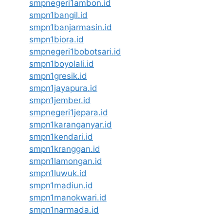
smpnegeri1ambon.id
smpn1bangil.id
smpn1banjarmasin.id
smpn1biora.id
smpnegeri1bobotsari.id
smpn1boyolali.id
smpn1gresik.id
smpn1jayapura.id
smpn1jember.id
smpnegeri1jepara.id
smpn1karanganyar.id
smpn1kendari.id
smpn1kranggan.id
smpn1lamongan.id
smpn1luwuk.id
smpn1madiun.id
smpn1manokwari.id
smpn1narmada.id