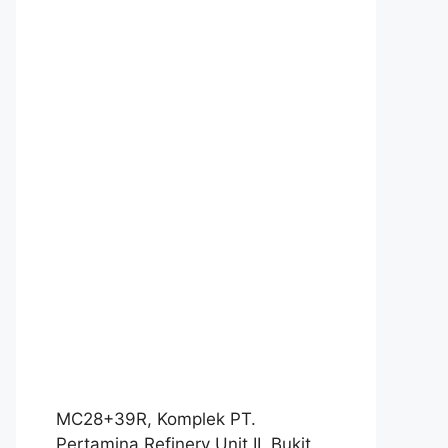
MC28+39R, Komplek PT.
Pertamina Refinery Unit II, Bukit