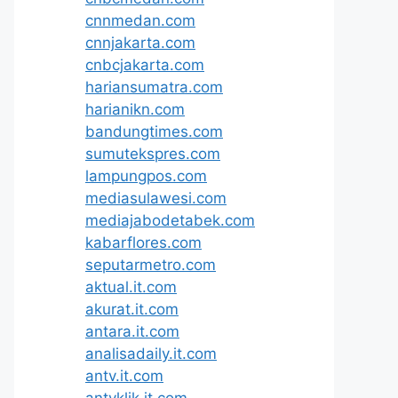
cnnmedan.com
cnnjakarta.com
cnbcjakarta.com
hariansumatra.com
harianikn.com
bandungtimes.com
sumutekspres.com
lampungpos.com
mediasulawesi.com
mediajabodetabek.com
kabarflores.com
seputarmetro.com
aktual.it.com
akurat.it.com
antara.it.com
analisadaily.it.com
antv.it.com
antvklik.it.com