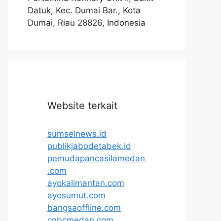
Datuk, Kec. Dumai Bar., Kota
Dumai, Riau 28826, Indonesia
Website terkait
sumselnews.id
publikjabodetabek.id
pemudapancasilamedan
.com
ayokalimantan.com
ayosumut.com
bangsaoffline.com
cnbcmedan.com