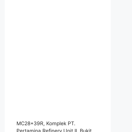
MC28+39R, Komplek PT.
Pertamina Refinery Unit II, Bukit