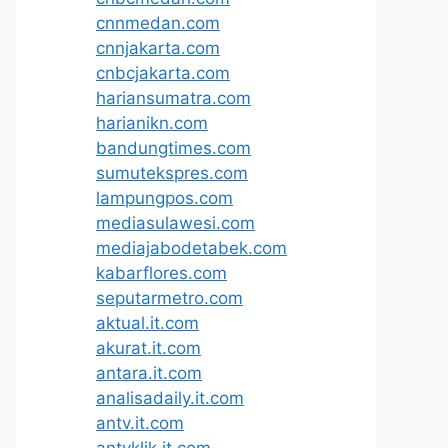
cnnmedan.com
cnnjakarta.com
cnbcjakarta.com
hariansumatra.com
harianikn.com
bandungtimes.com
sumutekspres.com
lampungpos.com
mediasulawesi.com
mediajabodetabek.com
kabarflores.com
seputarmetro.com
aktual.it.com
akurat.it.com
antara.it.com
analisadaily.it.com
antv.it.com
antvklik.it.com