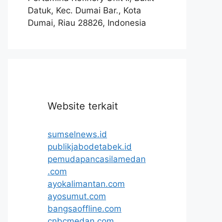
Datuk, Kec. Dumai Bar., Kota
Dumai, Riau 28826, Indonesia
Website terkait
sumselnews.id
publikjabodetabek.id
pemudapancasilamedan
.com
ayokalimantan.com
ayosumut.com
bangsaoffline.com
cnbcmedan.com