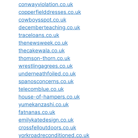
conwayviolation.co.uk
copperfielddresses.co.uk
cowboysspot.co.uk
decemberteaching.co.uk
traceloans.co.uk
thenewsweek.co.uk
thecakewala.co.uk
thomson-thorn.co.uk
wrestlingagrees.co.uk
underneathfoiled.co.uk
spanosconcerns.co.uk
telecomblue.co.uk
house-of-hampers.co.uk
yumekanzashi.co.uk
fatnanas.co.uk
emilykatedesign.co.uk
crossfelloutdoors.co.uk
yorkroadreconditioned.co.uk