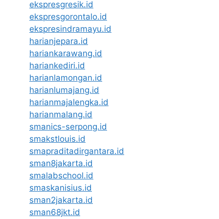
ekspresgresik.id
ekspresgorontalo.id
ekspresindramayu.id
harianjepara.id
hariankarawang.id
hariankediri.id
harianlamongan.id
harianlumajang.id
harianmajalengka.id
harianmalang.id
smanics-serpong.id
smakstlouis.id
smapraditadirgantara.id
sman8jakarta.id
smalabschool.id
smaskanisius.id
sman2jakarta.id
sman68jkt.id