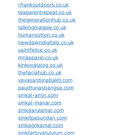
rfrankoutdoors.co.uk
teaparentrepeat.co.uk
thegenerationhub.co.uk
talkingmagpie.co.uk
humancotton.co.uk
newdawndigitals.co.uk
saintfelice.co.uk
mrjapparel.co.uk
kinkycatalog.co.uk
thefaciahub.co.uk
yayasanbinabakti.com
paudtunasbangsa.com
smkal-amin.com
smkal-manar.com
smkdarulamal.com
smkitpasundan.com
smkpgrikamal.com
smktarbiyatululum.com