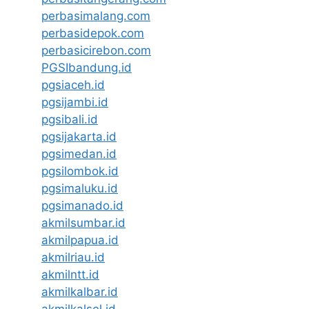
perbasimalang.com
perbasidepok.com
perbasicirebon.com
PGSIbandung.id
pgsiaceh.id
pgsijambi.id
pgsibali.id
pgsijakarta.id
pgsimedan.id
pgsilombok.id
pgsimaluku.id
pgsimanado.id
akmilsumbar.id
akmilpapua.id
akmilriau.id
akmilntt.id
akmilkalbar.id