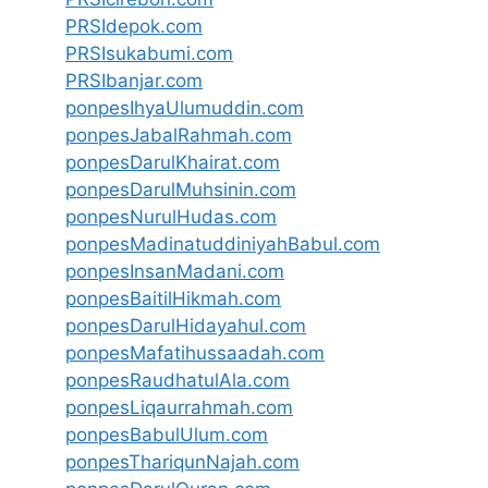
PRSIdepok.com
PRSIsukabumi.com
PRSIbanjar.com
ponpesIhyaUlumuddin.com
ponpesJabalRahmah.com
ponpesDarulKhairat.com
ponpesDarulMuhsinin.com
ponpesNurulHudas.com
ponpesMadinatuddiniyahBabul.com
ponpesInsanMadani.com
ponpesBaitilHikmah.com
ponpesDarulHidayahul.com
ponpesMafatihussaadah.com
ponpesRaudhatulAla.com
ponpesLiqaurrahmah.com
ponpesBabulUlum.com
ponpesThariqunNajah.com