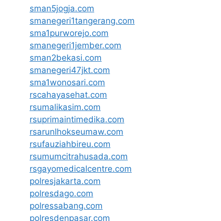
sman5jogja.com
smanegeri1tangerang.com
sma1purworejo.com
smanegeri1jember.com
sman2bekasi.com
smanegeri47jkt.com
sma1wonosari.com
rscahayasehat.com
rsumalikasim.com
rsuprimaintimedika.com
rsarunlhokseumaw.com
rsufauziahbireu.com
rsumumcitrahusada.com
rsgayomedicalcentre.com
polresjakarta.com
polresdago.com
polressabang.com
polresdenpasar.com