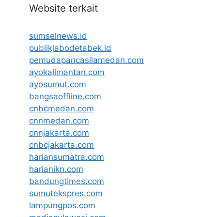
Website terkait
sumselnews.id
publikjabodetabek.id
pemudapancasilamedan.com
ayokalimantan.com
ayosumut.com
bangsaoffline.com
cnbcmedan.com
cnnmedan.com
cnnjakarta.com
cnbcjakarta.com
hariansumatra.com
harianikn.com
bandungtimes.com
sumutekspres.com
lampungpos.com