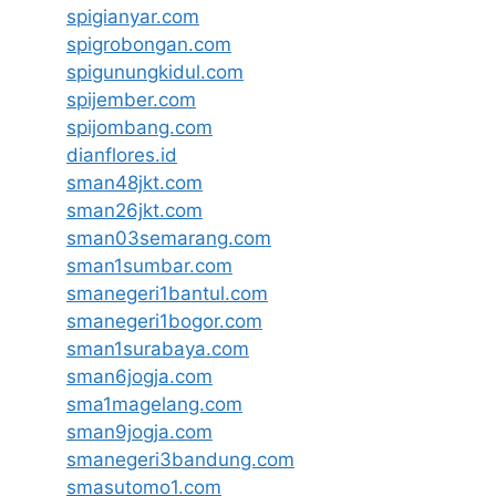
spigianyar.com
spigrobongan.com
spigunungkidul.com
spijember.com
spijombang.com
dianflores.id
sman48jkt.com
sman26jkt.com
sman03semarang.com
sman1sumbar.com
smanegeri1bantul.com
smanegeri1bogor.com
sman1surabaya.com
sman6jogja.com
sma1magelang.com
sman9jogja.com
smanegeri3bandung.com
smasutomo1.com