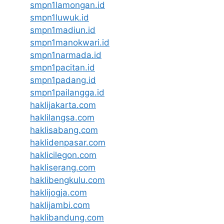
smpn1lamongan.id
smpn1luwuk.id
smpn1madiun.id
smpn1manokwari.id
smpn1narmada.id
smpn1pacitan.id
smpn1padang.id
smpn1pailangga.id
haklijakarta.com
haklilangsa.com
haklisabang.com
haklidenpasar.com
haklicilegon.com
hakliserang.com
haklibengkulu.com
haklijogja.com
haklijambi.com
haklibandung.com