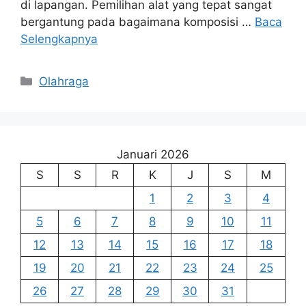
di lapangan. Pemilihan alat yang tepat sangat
bergantung pada bagaimana komposisi …
Baca
Selengkapnya
Kategori
Olahraga
Januari 2026
S
S
R
K
J
S
M
1
2
3
4
5
6
7
8
9
10
11
12
13
14
15
16
17
18
19
20
21
22
23
24
25
26
27
28
29
30
31