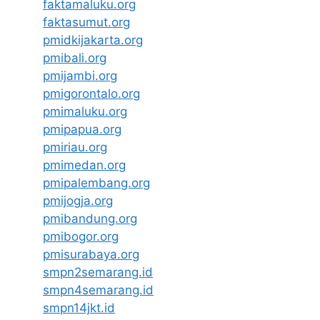
faktamaluku.org
faktasumut.org
pmidkijakarta.org
pmibali.org
pmijambi.org
pmigorontalo.org
pmimaluku.org
pmipapua.org
pmiriau.org
pmimedan.org
pmipalembang.org
pmijogja.org
pmibandung.org
pmibogor.org
pmisurabaya.org
smpn2semarang.id
smpn4semarang.id
smpn14jkt.id