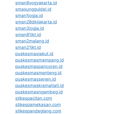
sman8yogyakarta.id
smasungguldel.id
sman1jogja.id
sman28dkijakarta.id
sman3jogja.id
sman81jkt.id
sman2malang.id
sman21jkt.id
puskesmasjakut.id
puskesmasmampang.id
puskesmaspancoran.id
puskesmasmenteng.id
puskesmassenen.id
puskesmaskramatjati.id
puskesmasngambeg.id
stikespacitan.com
stikespamekasan.com
stikespandeglang.com