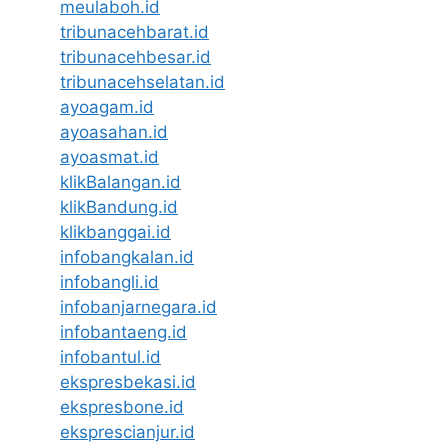
meulaboh.id
tribunacehbarat.id
tribunacehbesar.id
tribunacehselatan.id
ayoagam.id
ayoasahan.id
ayoasmat.id
klikBalangan.id
klikBandung.id
klikbanggai.id
infobangkalan.id
infobangli.id
infobanjarnegara.id
infobantaeng.id
infobantul.id
ekspresbekasi.id
ekspresbone.id
eksprescianjur.id