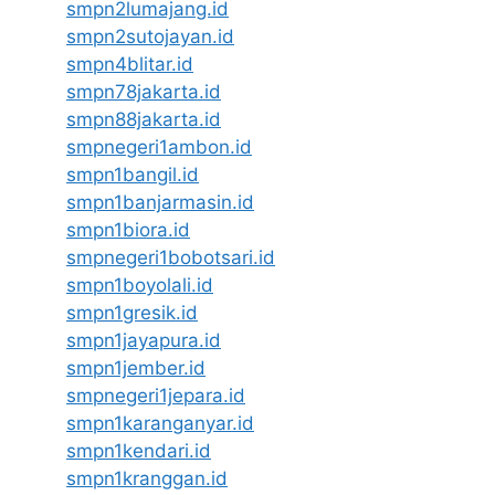
smpn2lumajang.id
smpn2sutojayan.id
smpn4blitar.id
smpn78jakarta.id
smpn88jakarta.id
smpnegeri1ambon.id
smpn1bangil.id
smpn1banjarmasin.id
smpn1biora.id
smpnegeri1bobotsari.id
smpn1boyolali.id
smpn1gresik.id
smpn1jayapura.id
smpn1jember.id
smpnegeri1jepara.id
smpn1karanganyar.id
smpn1kendari.id
smpn1kranggan.id