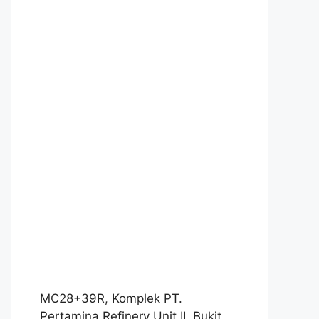
MC28+39R, Komplek PT.
Pertamina Refinery Unit II, Bukit