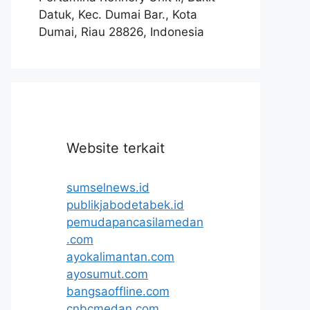
Datuk, Kec. Dumai Bar., Kota
Dumai, Riau 28826, Indonesia
Website terkait
sumselnews.id
publikjabodetabek.id
pemudapancasilamedan
.com
ayokalimantan.com
ayosumut.com
bangsaoffline.com
cnbcmedan.com