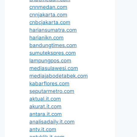
cnnmedan.com
cnnjakarta.com
cnbcjakarta.com
hariansumatra.com
harianikn.com
bandungtimes.com
sumutekspres.com
lampungpos.com
mediasulawesi.com
mediajabodetabek.com
kabarflores.com
seputarmetro.com
aktual.it.com
akurat.it.com
antara.it.com
analisadaily.it.com
antv.it.com
antvklik.it.com