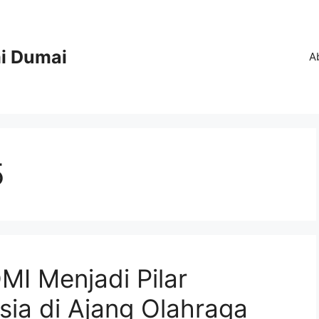
i Dumai
A
5
I Menjadi Pilar
ia di Ajang Olahraga