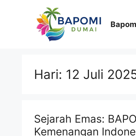
Langsung
ke
isi
Bapom
Hari:
12 Juli 202
Sejarah Emas: BAPOM
Kemenangan Indones