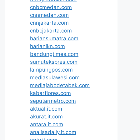
cnbcmedan.com
cnnmedan.com
cnnjakarta.com
cnbcjakarta.com
hariansumatra.com
harianikn.com
bandungtimes.com
sumutekspres.com
lampungpos.com
mediasulawesi.com
mediajabodetabek.com
kabarflores.com
seputarmetro.com
aktual.it.com
akurat.it.com
antara.it.com
analisadaily.it.com
antv.it.com