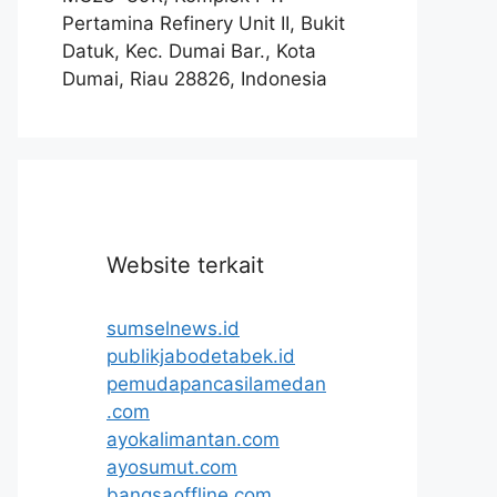
Pertamina Refinery Unit II, Bukit
Datuk, Kec. Dumai Bar., Kota
Dumai, Riau 28826, Indonesia
Website terkait
sumselnews.id
publikjabodetabek.id
pemudapancasilamedan
.com
ayokalimantan.com
ayosumut.com
bangsaoffline.com