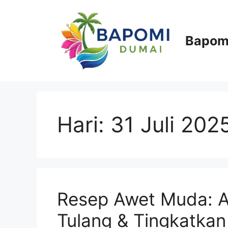
Langsung
ke
isi
Bapom
Hari:
31 Juli 202
Resep Awet Muda: Ak
Tulang & Tingkatkan