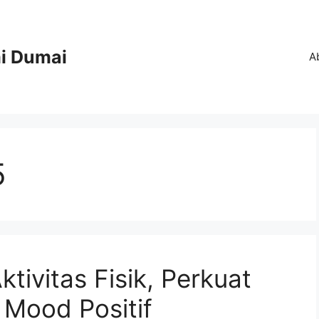
i Dumai
A
5
tivitas Fisik, Perkuat
 Mood Positif