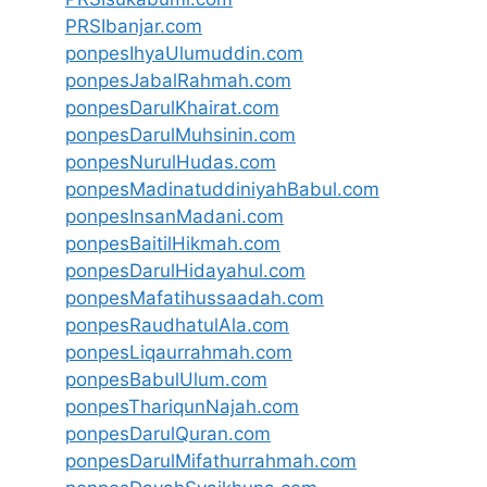
PRSIbanjar.com
ponpesIhyaUlumuddin.com
ponpesJabalRahmah.com
ponpesDarulKhairat.com
ponpesDarulMuhsinin.com
ponpesNurulHudas.com
ponpesMadinatuddiniyahBabul.com
ponpesInsanMadani.com
ponpesBaitilHikmah.com
ponpesDarulHidayahul.com
ponpesMafatihussaadah.com
ponpesRaudhatulAla.com
ponpesLiqaurrahmah.com
ponpesBabulUlum.com
ponpesThariqunNajah.com
ponpesDarulQuran.com
ponpesDarulMifathurrahmah.com