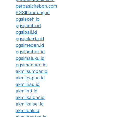
perbasicirebon.com
PGSIbandung.id
pgsiaceh.id
pgsijambi.id
pgsibali.id
pgsijakarta.id
pgsimedan.id
pgsilombok.id
pgsimaluku.id
pgsimanado.id
akmilsumbar.id
akmilpapua.id
akmilriau.id
akmilntt.id
akmilkalbar.id
akmilkalsel.id
akmilbali.id