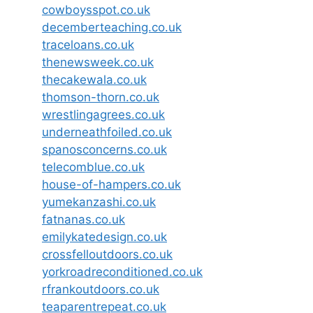
cowboysspot.co.uk
decemberteaching.co.uk
traceloans.co.uk
thenewsweek.co.uk
thecakewala.co.uk
thomson-thorn.co.uk
wrestlingagrees.co.uk
underneathfoiled.co.uk
spanosconcerns.co.uk
telecomblue.co.uk
house-of-hampers.co.uk
yumekanzashi.co.uk
fatnanas.co.uk
emilykatedesign.co.uk
crossfelloutdoors.co.uk
yorkroadreconditioned.co.uk
rfrankoutdoors.co.uk
teaparentrepeat.co.uk