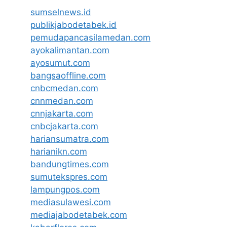
sumselnews.id
publikjabodetabek.id
pemudapancasilamedan.com
ayokalimantan.com
ayosumut.com
bangsaoffline.com
cnbcmedan.com
cnnmedan.com
cnnjakarta.com
cnbcjakarta.com
hariansumatra.com
harianikn.com
bandungtimes.com
sumutekspres.com
lampungpos.com
mediasulawesi.com
mediajabodetabek.com