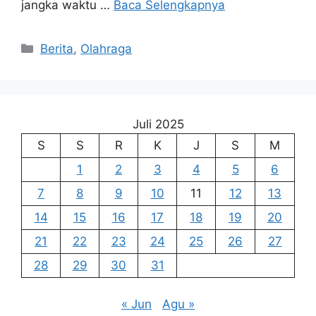
jangka waktu …
Baca Selengkapnya
Kategori
Berita
,
Olahraga
Juli 2025
S
S
R
K
J
S
M
1
2
3
4
5
6
7
8
9
10
11
12
13
14
15
16
17
18
19
20
21
22
23
24
25
26
27
28
29
30
31
« Jun
Agu »