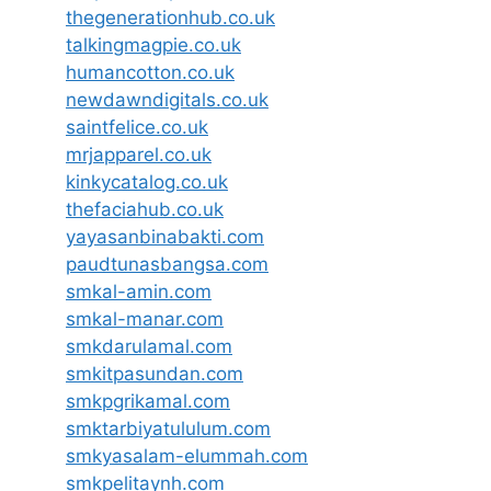
thegenerationhub.co.uk
talkingmagpie.co.uk
humancotton.co.uk
newdawndigitals.co.uk
saintfelice.co.uk
mrjapparel.co.uk
kinkycatalog.co.uk
thefaciahub.co.uk
yayasanbinabakti.com
paudtunasbangsa.com
smkal-amin.com
smkal-manar.com
smkdarulamal.com
smkitpasundan.com
smkpgrikamal.com
smktarbiyatululum.com
smkyasalam-elummah.com
smkpelitaynh.com