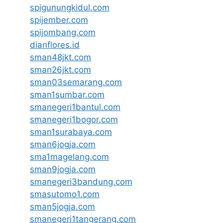
spigunungkidul.com
spijember.com
spijombang.com
dianflores.id
sman48jkt.com
sman26jkt.com
sman03semarang.com
sman1sumbar.com
smanegeri1bantul.com
smanegeri1bogor.com
sman1surabaya.com
sman6jogja.com
sma1magelang.com
sman9jogja.com
smanegeri3bandung.com
smasutomo1.com
sman5jogja.com
smanegeri1tangerang.com