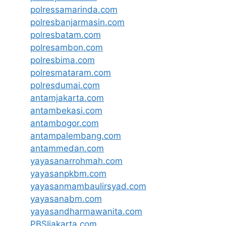
polressamarinda.com
polresbanjarmasin.com
polresbatam.com
polresambon.com
polresbima.com
polresmataram.com
polresdumai.com
antamjakarta.com
antambekasi.com
antambogor.com
antampalembang.com
antammedan.com
yayasanarrohmah.com
yayasanpkbm.com
yayasanmambaulirsyad.com
yayasanabm.com
yayasandharmawanita.com
PBSIjakarta.com