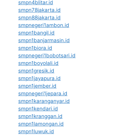
smpn4blitar.id
smpn78jakarta.id
smpn88jakarta.id
smpnegeri1ambon.id
smpn1bangil.id
smpn1banjarmasin.id
smpn1biora.id
smpnegeri1bobotsari.id
smpn1boyolali.id
smpn1gresik.id
smpn1jayapura.id
smpn1jember.id
smpnegeri1jepara.id
smpn1karanganyar.id
smpn1kendari.id
smpn1kranggan.id
smpn1lamongan.id
smpn1luwuk.id