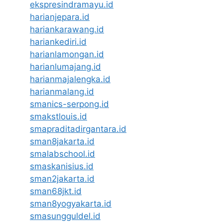
ekspresindramayu.id
harianjepara.id
hariankarawang.id
hariankediri.id
harianlamongan.id
harianlumajang.id
harianmajalengka.id
harianmalang.id
smanics-serpong.id
smakstlouis.id
smapraditadirgantara.id
sman8jakarta.id
smalabschool.id
smaskanisius.id
sman2jakarta.id
sman68jkt.id
sman8yogyakarta.id
smasungguldel.id