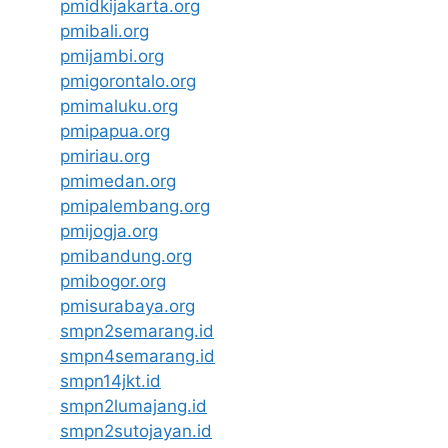
pmidkijakarta.org
pmibali.org
pmijambi.org
pmigorontalo.org
pmimaluku.org
pmipapua.org
pmiriau.org
pmimedan.org
pmipalembang.org
pmijogja.org
pmibandung.org
pmibogor.org
pmisurabaya.org
smpn2semarang.id
smpn4semarang.id
smpn14jkt.id
smpn2lumajang.id
smpn2sutojayan.id