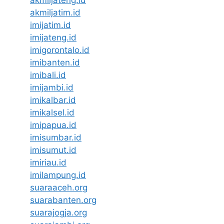
akmiljateng.id
akmiljatim.id
imijatim.id
imijateng.id
imigorontalo.id
imibanten.id
imibali.id
imijambi.id
imikalbar.id
imikalsel.id
imipapua.id
imisumbar.id
imisumut.id
imiriau.id
imilampung.id
suaraaceh.org
suarabanten.org
suarajogja.org