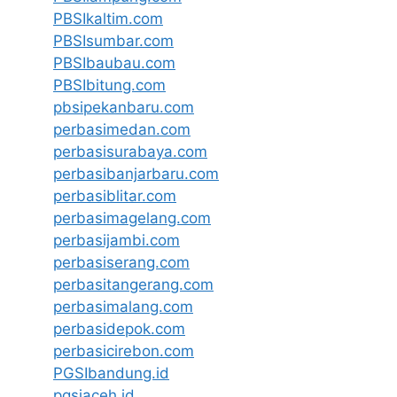
PBSIkaltim.com
PBSIsumbar.com
PBSIbaubau.com
PBSIbitung.com
pbsipekanbaru.com
perbasimedan.com
perbasisurabaya.com
perbasibanjarbaru.com
perbasiblitar.com
perbasimagelang.com
perbasijambi.com
perbasiserang.com
perbasitangerang.com
perbasimalang.com
perbasidepok.com
perbasicirebon.com
PGSIbandung.id
pgsiaceh.id