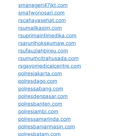
smanegeri47jkt.com
sma1wonosari.com
rscahayasehat.com
rsumalikasim.com
rsuprimaintimedika.com
rsarunlhokseumaw.com
rsufauziahbireu.com
rsumumcitrahusada.com
rsgayomedicalcentre.com
polresjakarta.com
polresdago.com
polressabang.com
polresdenpasar.com
polresbanten.com
polresjambi.com
polressamarinda.com
polresbanjarmasin.com
polresbatam.com