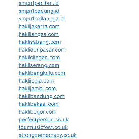
smpn1pacitan.id
smpn1padang.id
smpn1pailangga.id
haklijakarta.com
haklilangsa.com
haklisabang.com
haklidenpasar.com
haklicilegon.com
hakliserang.com
haklibengkulu.com
haklijogja.com
haklijambi.com
haklibandung.com
haklibekasi.com
haklibogor.com
perfectperson.co.uk
tourmusicfest.co.uk
strongdemocracy.co.uk