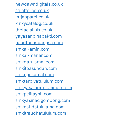
newdawndigitals.co.uk
saintfelice.co.uk
mrjapparel.co.uk
kinkycatalog.co.uk
thefaciahub.co.uk
yayasanbinabakti.com
paudtunasbangsa.com
smkal-amin.com
smkal-manar.com
smkdarulamal.com
smkitpasundan.com
smkpgrikamal.com
smktarbiyatululum.com
smkyasalam-elummah.com
smkpelitaynh.com
smkyasinacigombong.com
smknahdatululama.com
smkitraudhatululum.com