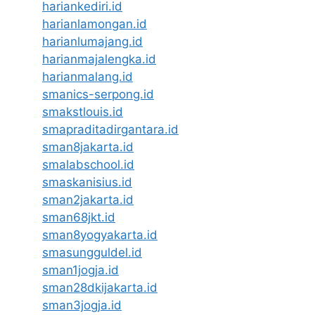
hariankediri.id
harianlamongan.id
harianlumajang.id
harianmajalengka.id
harianmalang.id
smanics-serpong.id
smakstlouis.id
smapraditadirgantara.id
sman8jakarta.id
smalabschool.id
smaskanisius.id
sman2jakarta.id
sman68jkt.id
sman8yogyakarta.id
smasungguldel.id
sman1jogja.id
sman28dkijakarta.id
sman3jogja.id