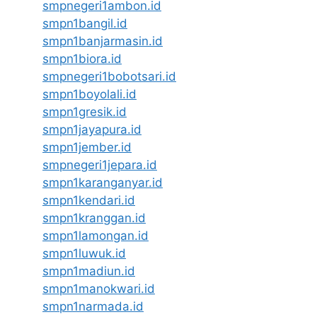
smpnegeri1ambon.id
smpn1bangil.id
smpn1banjarmasin.id
smpn1biora.id
smpnegeri1bobotsari.id
smpn1boyolali.id
smpn1gresik.id
smpn1jayapura.id
smpn1jember.id
smpnegeri1jepara.id
smpn1karanganyar.id
smpn1kendari.id
smpn1kranggan.id
smpn1lamongan.id
smpn1luwuk.id
smpn1madiun.id
smpn1manokwari.id
smpn1narmada.id