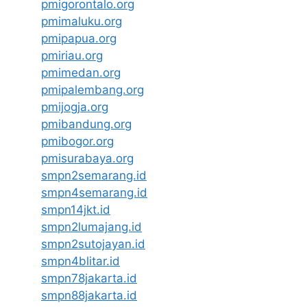
pmigorontalo.org
pmimaluku.org
pmipapua.org
pmiriau.org
pmimedan.org
pmipalembang.org
pmijogja.org
pmibandung.org
pmibogor.org
pmisurabaya.org
smpn2semarang.id
smpn4semarang.id
smpn14jkt.id
smpn2lumajang.id
smpn2sutojayan.id
smpn4blitar.id
smpn78jakarta.id
smpn88jakarta.id