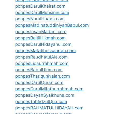
ponpesDarulKhairat.com
ponpesDarulMuhsinin.com
ponpesNurulHudas.com
ponpesMadinatuddiniyahBabul.com
ponpesInsanMadani.com
ponpesBaitilHikmah.com
ponpesDarulHidayahul.com
ponpesMafatihussaadah.com
ponpesRaudhatulAla.com
ponpesLiqaurrahmah.com
ponpesBabulUlum.com
ponpesThariqunNajah.com
ponpesDarulQuran.com
ponpesDarulMifathurrahmah.com
ponpesDayahSyaikhuna.com
ponpesTahfidzulQua.com
ponpesRAHMATULHIDAYAH.com