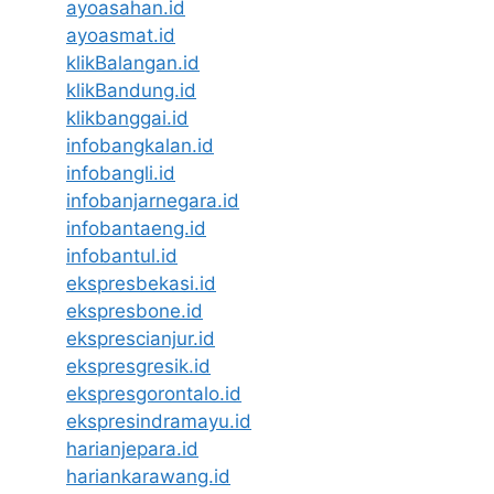
ayoasahan.id
ayoasmat.id
klikBalangan.id
klikBandung.id
klikbanggai.id
infobangkalan.id
infobangli.id
infobanjarnegara.id
infobantaeng.id
infobantul.id
ekspresbekasi.id
ekspresbone.id
eksprescianjur.id
ekspresgresik.id
ekspresgorontalo.id
ekspresindramayu.id
harianjepara.id
hariankarawang.id