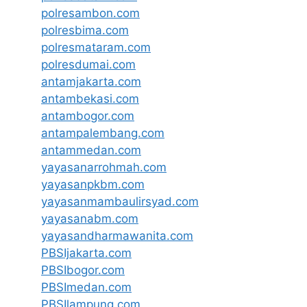
polresambon.com
polresbima.com
polresmataram.com
polresdumai.com
antamjakarta.com
antambekasi.com
antambogor.com
antampalembang.com
antammedan.com
yayasanarrohmah.com
yayasanpkbm.com
yayasanmambaulirsyad.com
yayasanabm.com
yayasandharmawanita.com
PBSIjakarta.com
PBSIbogor.com
PBSImedan.com
PBSIlampung.com