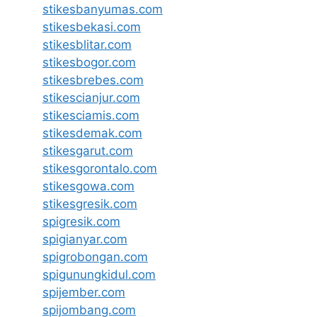
stikesbanyumas.com
stikesbekasi.com
stikesblitar.com
stikesbogor.com
stikesbrebes.com
stikescianjur.com
stikesciamis.com
stikesdemak.com
stikesgarut.com
stikesgorontalo.com
stikesgowa.com
stikesgresik.com
spigresik.com
spigianyar.com
spigrobongan.com
spigunungkidul.com
spijember.com
spijombang.com