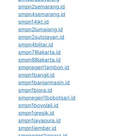
smpn2semarang.id
smpn4semarang.id
smpn14jkt.id
smpn2lumajang.id
smpn2sutojayan.id
smpn4blitar.id
smpn78jakarta.id
smpn88jakarta.id
smpnegeri1ambon.id
smpn1bangil.id
smpn1banjarmasin.id
smpn1biora.id
smpnegeri1bobotsari.id
smpn1boyolali.id
smpn1gresik.id
smpn1jayapura.id
smpn1jember.id
smpnegeri1jepara.id