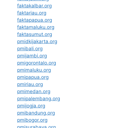
faktakalbar.org
faktariau.org
faktapapua.org
faktamaluku.org
faktasumut.org
pmidkijakarta.org
pmibali.org
pmijambi.org
pmigorontalo.org
pmimaluku.org
pmipapua.org
pmiriau.org
pmimedan.org
pmipalembang.org
pmijogja.org
pmibandung.org
pmibogor.org
pmisurabaya.org