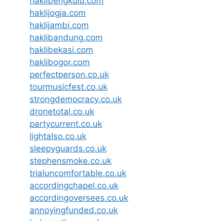
haklibengkulu.com
haklijogja.com
haklijambi.com
haklibandung.com
haklibekasi.com
haklibogor.com
perfectperson.co.uk
tourmusicfest.co.uk
strongdemocracy.co.uk
dronetotal.co.uk
partycurrent.co.uk
lightalso.co.uk
sleepyguards.co.uk
stephensmoke.co.uk
trialuncomfortable.co.uk
accordingchapel.co.uk
accordingoversees.co.uk
annoyingfunded.co.uk