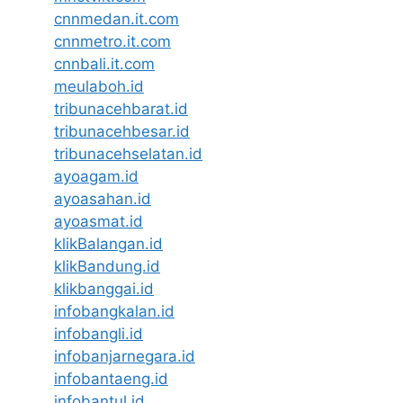
cnnmedan.it.com
cnnmetro.it.com
cnnbali.it.com
meulaboh.id
tribunacehbarat.id
tribunacehbesar.id
tribunacehselatan.id
ayoagam.id
ayoasahan.id
ayoasmat.id
klikBalangan.id
klikBandung.id
klikbanggai.id
infobangkalan.id
infobangli.id
infobanjarnegara.id
infobantaeng.id
infobantul.id