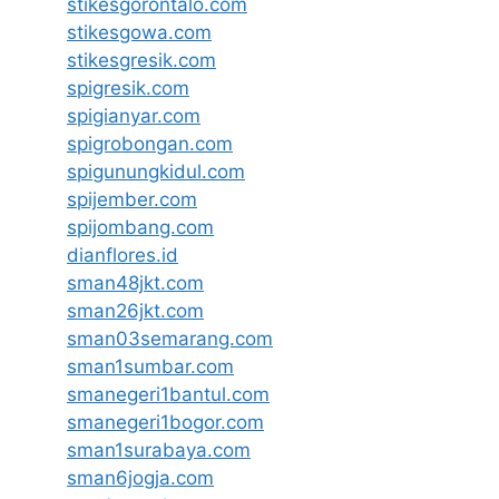
stikesgorontalo.com
stikesgowa.com
stikesgresik.com
spigresik.com
spigianyar.com
spigrobongan.com
spigunungkidul.com
spijember.com
spijombang.com
dianflores.id
sman48jkt.com
sman26jkt.com
sman03semarang.com
sman1sumbar.com
smanegeri1bantul.com
smanegeri1bogor.com
sman1surabaya.com
sman6jogja.com