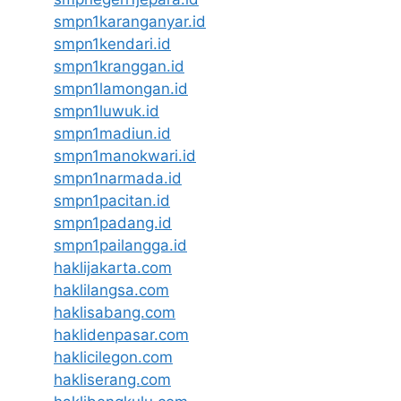
smpn1karanganyar.id
smpn1kendari.id
smpn1kranggan.id
smpn1lamongan.id
smpn1luwuk.id
smpn1madiun.id
smpn1manokwari.id
smpn1narmada.id
smpn1pacitan.id
smpn1padang.id
smpn1pailangga.id
haklijakarta.com
haklilangsa.com
haklisabang.com
haklidenpasar.com
haklicilegon.com
hakliserang.com