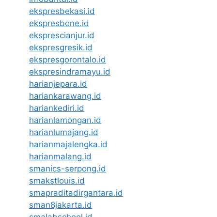
ekspresbekasi.id
ekspresbone.id
eksprescianjur.id
ekspresgresik.id
ekspresgorontalo.id
ekspresindramayu.id
harianjepara.id
hariankarawang.id
hariankediri.id
harianlamongan.id
harianlumajang.id
harianmajalengka.id
harianmalang.id
smanics-serpong.id
smakstlouis.id
smapraditadirgantara.id
sman8jakarta.id
smalabschool.id