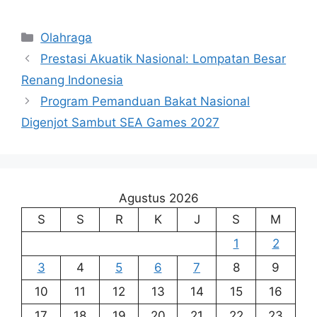
Kategori
Olahraga
Prestasi Akuatik Nasional: Lompatan Besar
Renang Indonesia
Program Pemanduan Bakat Nasional
Digenjot Sambut SEA Games 2027
Agustus 2026
S
S
R
K
J
S
M
1
2
3
4
5
6
7
8
9
10
11
12
13
14
15
16
17
18
19
20
21
22
23