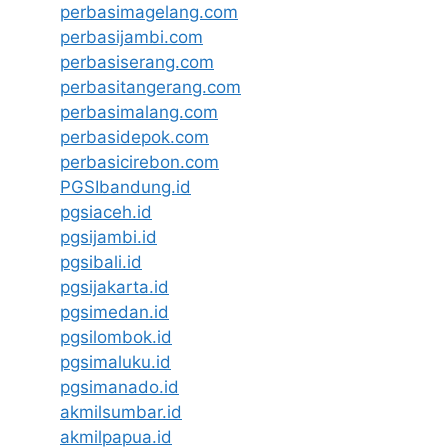
perbasimagelang.com
perbasijambi.com
perbasiserang.com
perbasitangerang.com
perbasimalang.com
perbasidepok.com
perbasicirebon.com
PGSIbandung.id
pgsiaceh.id
pgsijambi.id
pgsibali.id
pgsijakarta.id
pgsimedan.id
pgsilombok.id
pgsimaluku.id
pgsimanado.id
akmilsumbar.id
akmilpapua.id