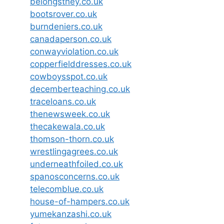
belongsthey.co.uk
bootsrover.co.uk
burndeniers.co.uk
canadaperson.co.uk
conwayviolation.co.uk
copperfielddresses.co.uk
cowboysspot.co.uk
decemberteaching.co.uk
traceloans.co.uk
thenewsweek.co.uk
thecakewala.co.uk
thomson-thorn.co.uk
wrestlingagrees.co.uk
underneathfoiled.co.uk
spanosconcerns.co.uk
telecomblue.co.uk
house-of-hampers.co.uk
yumekanzashi.co.uk