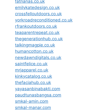
fatnanas.co.uk
emilykatedesign.co.uk
crossfelloutdoors.co.uk
yorkroadreconditioned.co.uk
rfrankoutdoors.co.uk
teaparentrepeat.co.uk
thegenerationhub.co.uk
talkingmagpie.co.uk
humancotton.co.uk
newdawndigitals.co.uk
saintfelice.co.uk
mrjapparel.co.uk
kinkycatalog.co.uk
thefaciahub.co.uk
yayasanbinabakti.com
paudtunasbangsa.com
smkal-amin.com
smkal-manar.com