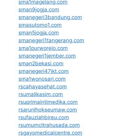
sma1magelang.com
sman9jogja.com
smanegeri3bandung.com
smasutomo1.com
sman5jogja.com
smanegeri1tangerang.com
sma1purworejo.com
smanegeri1jember.com
sman2bekasi.com
smanegeri47jkt.com
sma1wonosari.com
rscahayasehat.com
rsumalikasim.com
rsuprimaintimedika.com
rsarunlhokseumaw.com
rsufauziahbireu.com
rsumumcitrahusada.com
rsgayomedicalcentre.com