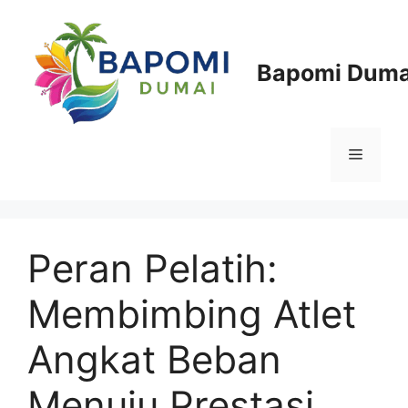
Langsung
ke
isi
Bapomi Duma
Menu
Peran Pelatih:
Membimbing Atlet
Angkat Beban
Menuju Prestasi