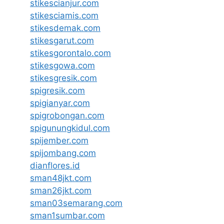
stikescianjur.com
stikesciamis.com
stikesdemak.com
stikesgarut.com
stikesgorontalo.com
stikesgowa.com
stikesgresik.com
spigresik.com
spigianyar.com
spigrobongan.com
spigunungkidul.com
spijember.com
spijombang.com
dianflores.id
sman48jkt.com
sman26jkt.com
sman03semarang.com
sman1sumbar.com