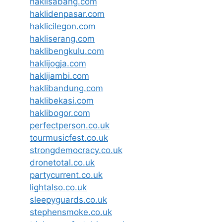
haklisabang.com
haklidenpasar.com
haklicilegon.com
hakliserang.com
haklibengkulu.com
haklijogja.com
haklijambi.com
haklibandung.com
haklibekasi.com
haklibogor.com
perfectperson.co.uk
tourmusicfest.co.uk
strongdemocracy.co.uk
dronetotal.co.uk
partycurrent.co.uk
lightalso.co.uk
sleepyguards.co.uk
stephensmoke.co.uk