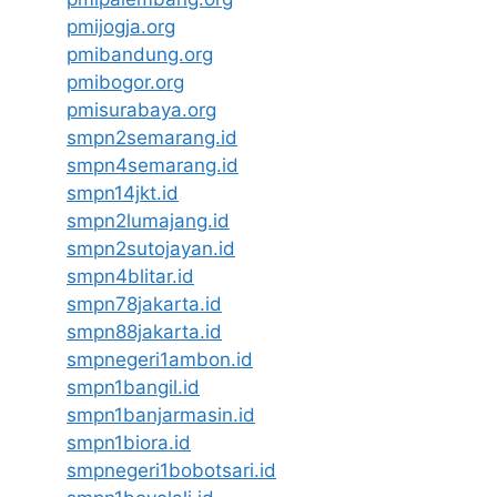
pmijogja.org
pmibandung.org
pmibogor.org
pmisurabaya.org
smpn2semarang.id
smpn4semarang.id
smpn14jkt.id
smpn2lumajang.id
smpn2sutojayan.id
smpn4blitar.id
smpn78jakarta.id
smpn88jakarta.id
smpnegeri1ambon.id
smpn1bangil.id
smpn1banjarmasin.id
smpn1biora.id
smpnegeri1bobotsari.id