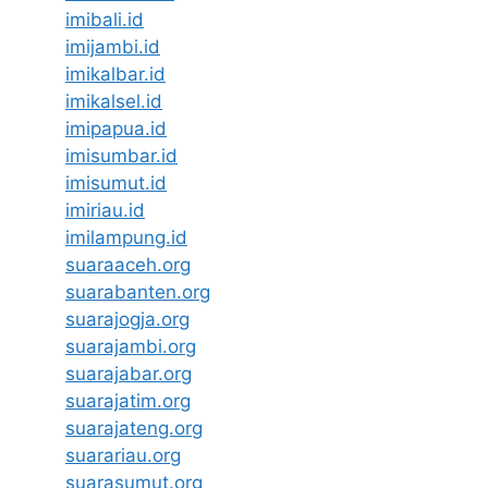
imibali.id
imijambi.id
imikalbar.id
imikalsel.id
imipapua.id
imisumbar.id
imisumut.id
imiriau.id
imilampung.id
suaraaceh.org
suarabanten.org
suarajogja.org
suarajambi.org
suarajabar.org
suarajatim.org
suarajateng.org
suarariau.org
suarasumut.org