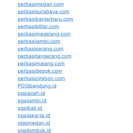
perbasimedan.com
perbasisurabaya.com
perbasibanjarbaru.com
perbasiblitar.com
perbasimagelang.com
perbasijambi.com
perbasiserang.com
perbasitangerang.com
perbasimalang.com
perbasidepok.com
perbasicirebon.com
PGSIbandung.id
pgsiaceh.id
pgsijambi.id
pgsibali.id
pgsijakarta.id
pgsimedan.id
pgsilombok.id