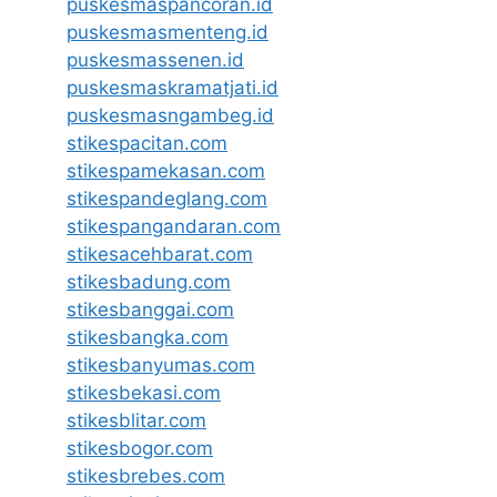
puskesmaspancoran.id
puskesmasmenteng.id
puskesmassenen.id
puskesmaskramatjati.id
puskesmasngambeg.id
stikespacitan.com
stikespamekasan.com
stikespandeglang.com
stikespangandaran.com
stikesacehbarat.com
stikesbadung.com
stikesbanggai.com
stikesbangka.com
stikesbanyumas.com
stikesbekasi.com
stikesblitar.com
stikesbogor.com
stikesbrebes.com