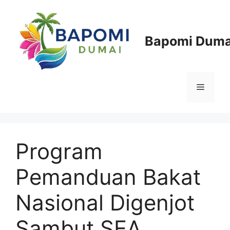
Langsung
ke
isi
Bapomi Duma
Menu
Program
Pemanduan Bakat
Nasional Digenjot
Sambut SEA