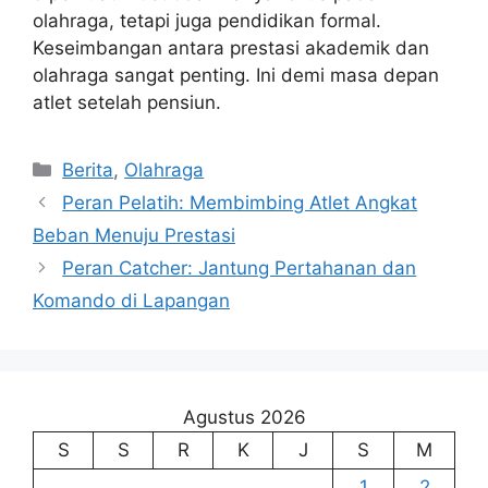
olahraga, tetapi juga pendidikan formal.
Keseimbangan antara prestasi akademik dan
olahraga sangat penting. Ini demi masa depan
atlet setelah pensiun.
Kategori
Berita
,
Olahraga
Peran Pelatih: Membimbing Atlet Angkat
Beban Menuju Prestasi
Peran Catcher: Jantung Pertahanan dan
Komando di Lapangan
Agustus 2026
S
S
R
K
J
S
M
1
2