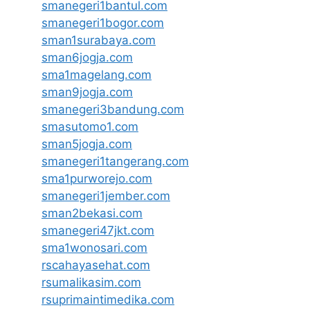
smanegeri1bantul.com
smanegeri1bogor.com
sman1surabaya.com
sman6jogja.com
sma1magelang.com
sman9jogja.com
smanegeri3bandung.com
smasutomo1.com
sman5jogja.com
smanegeri1tangerang.com
sma1purworejo.com
smanegeri1jember.com
sman2bekasi.com
smanegeri47jkt.com
sma1wonosari.com
rscahayasehat.com
rsumalikasim.com
rsuprimaintimedika.com