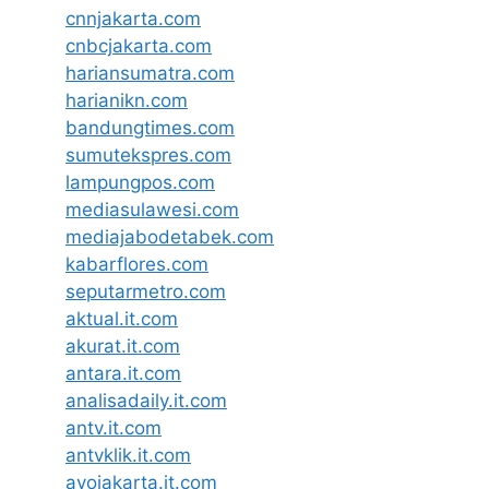
cnnjakarta.com
cnbcjakarta.com
hariansumatra.com
harianikn.com
bandungtimes.com
sumutekspres.com
lampungpos.com
mediasulawesi.com
mediajabodetabek.com
kabarflores.com
seputarmetro.com
aktual.it.com
akurat.it.com
antara.it.com
analisadaily.it.com
antv.it.com
antvklik.it.com
ayojakarta.it.com