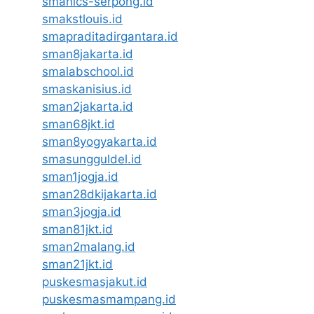
smanics-serpong.id
smakstlouis.id
smapraditadirgantara.id
sman8jakarta.id
smalabschool.id
smaskanisius.id
sman2jakarta.id
sman68jkt.id
sman8yogyakarta.id
smasungguldel.id
sman1jogja.id
sman28dkijakarta.id
sman3jogja.id
sman81jkt.id
sman2malang.id
sman21jkt.id
puskesmasjakut.id
puskesmasmampang.id