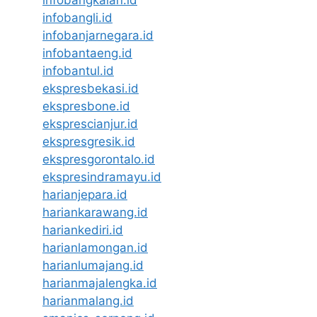
infobangkalan.id
infobangli.id
infobanjarnegara.id
infobantaeng.id
infobantul.id
ekspresbekasi.id
ekspresbone.id
eksprescianjur.id
ekspresgresik.id
ekspresgorontalo.id
ekspresindramayu.id
harianjepara.id
hariankarawang.id
hariankediri.id
harianlamongan.id
harianlumajang.id
harianmajalengka.id
harianmalang.id