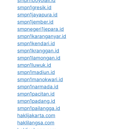
smpn1boyolali.id
smpn1gresik.id
smpn1jayapura.id
smpn1jember.id
smpnegeri1jepara.id
smpn1karanganyar.id
smpn1kendari.id
smpn1kranggan.id
smpn1lamongan.id
smpn1luwuk.id
smpn1madiun.id
smpn1manokwari.id
smpn1narmada.id
smpn1pacitan.id
smpn1padang.id
smpn1pailangga.id
haklijakarta.com
haklilangsa.com