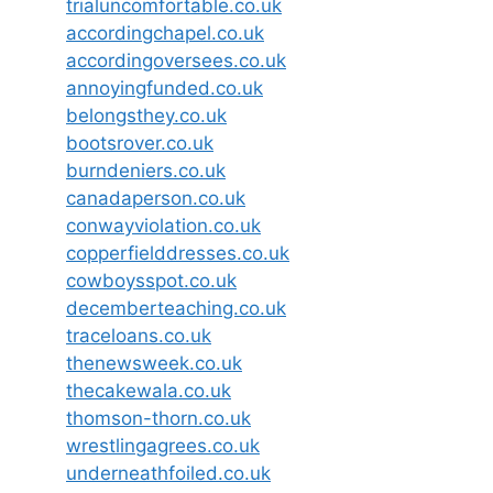
trialuncomfortable.co.uk
accordingchapel.co.uk
accordingoversees.co.uk
annoyingfunded.co.uk
belongsthey.co.uk
bootsrover.co.uk
burndeniers.co.uk
canadaperson.co.uk
conwayviolation.co.uk
copperfielddresses.co.uk
cowboysspot.co.uk
decemberteaching.co.uk
traceloans.co.uk
thenewsweek.co.uk
thecakewala.co.uk
thomson-thorn.co.uk
wrestlingagrees.co.uk
underneathfoiled.co.uk