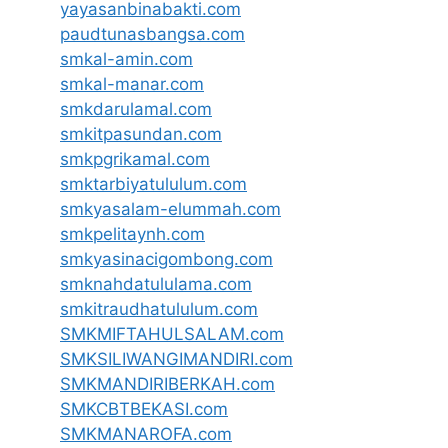
yayasanbinabakti.com
paudtunasbangsa.com
smkal-amin.com
smkal-manar.com
smkdarulamal.com
smkitpasundan.com
smkpgrikamal.com
smktarbiyatululum.com
smkyasalam-elummah.com
smkpelitaynh.com
smkyasinacigombong.com
smknahdatululama.com
smkitraudhatululum.com
SMKMIFTAHULSALAM.com
SMKSILIWANGIMANDIRI.com
SMKMANDIRIBERKAH.com
SMKCBTBEKASI.com
SMKMANAROFA.com