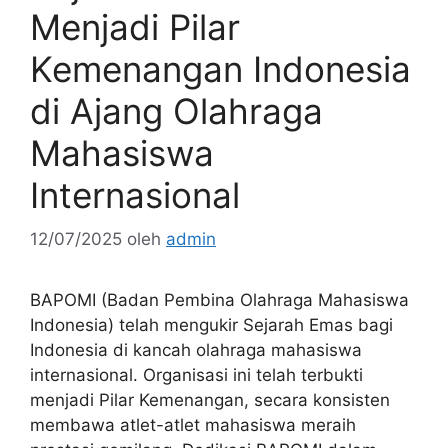
Menjadi Pilar
Kemenangan Indonesia
di Ajang Olahraga
Mahasiswa
Internasional
12/07/2025
oleh
admin
BAPOMI (Badan Pembina Olahraga Mahasiswa
Indonesia) telah mengukir Sejarah Emas bagi
Indonesia di kancah olahraga mahasiswa
internasional. Organisasi ini telah terbukti
menjadi Pilar Kemenangan, secara konsisten
membawa atlet-atlet mahasiswa meraih