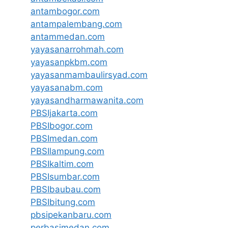
antambogor.com
antampalembang.com
antammedan.com
yayasanarrohmah.com
yayasanpkbm.com
yayasanmambaulirsyad.com
yayasanabm.com
yayasandharmawanita.com
PBSIjakarta.com
PBSIbogor.com
PBSImedan.com
PBSIlampung.com
PBSIkaltim.com
PBSIsumbar.com
PBSIbaubau.com
PBSIbitung.com
pbsipekanbaru.com
perbasimedan.com