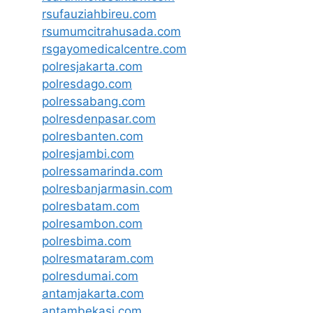
rsufauziahbireu.com
rsumumcitrahusada.com
rsgayomedicalcentre.com
polresjakarta.com
polresdago.com
polressabang.com
polresdenpasar.com
polresbanten.com
polresjambi.com
polressamarinda.com
polresbanjarmasin.com
polresbatam.com
polresambon.com
polresbima.com
polresmataram.com
polresdumai.com
antamjakarta.com
antambekasi.com