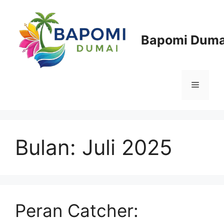
Langsung
ke
isi
Bapomi Duma
Menu
Bulan:
Juli 2025
Peran Catcher: