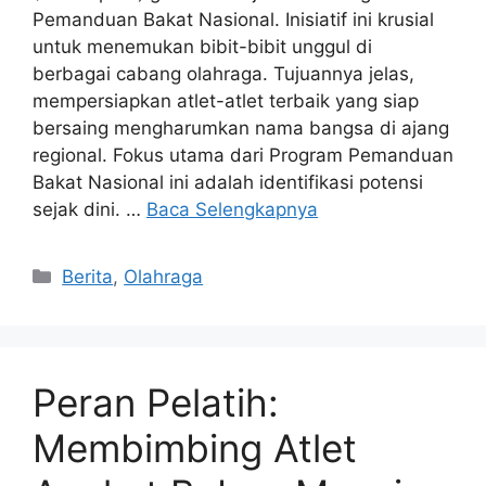
Pemanduan Bakat Nasional. Inisiatif ini krusial
untuk menemukan bibit-bibit unggul di
berbagai cabang olahraga. Tujuannya jelas,
mempersiapkan atlet-atlet terbaik yang siap
bersaing mengharumkan nama bangsa di ajang
regional. Fokus utama dari Program Pemanduan
Bakat Nasional ini adalah identifikasi potensi
sejak dini. …
Baca Selengkapnya
Kategori
Berita
,
Olahraga
Peran Pelatih:
Membimbing Atlet