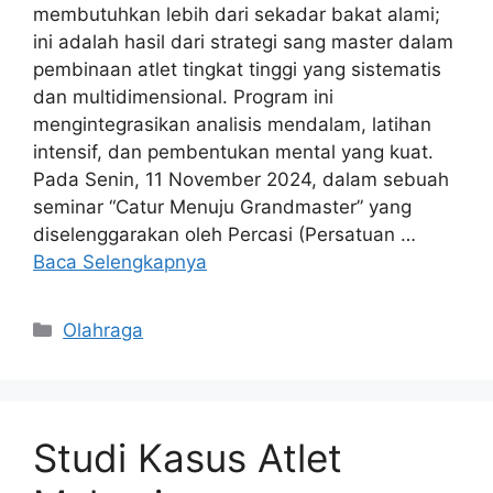
membutuhkan lebih dari sekadar bakat alami;
ini adalah hasil dari strategi sang master dalam
pembinaan atlet tingkat tinggi yang sistematis
dan multidimensional. Program ini
mengintegrasikan analisis mendalam, latihan
intensif, dan pembentukan mental yang kuat.
Pada Senin, 11 November 2024, dalam sebuah
seminar “Catur Menuju Grandmaster” yang
diselenggarakan oleh Percasi (Persatuan …
Baca Selengkapnya
Kategori
Olahraga
Studi Kasus Atlet