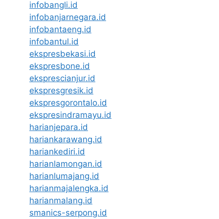
infobangli.id
infobanjarnegara.id
infobantaeng.id
infobantul.id
ekspresbekasi.id
ekspresbone.id
eksprescianjur.id
ekspresgresik.id
ekspresgorontalo.id
ekspresindramayu.id
harianjepara.id
hariankarawang.id
hariankediri.id
harianlamongan.id
harianlumajang.id
harianmajalengka.id
harianmalang.id
smanics-serpong.id