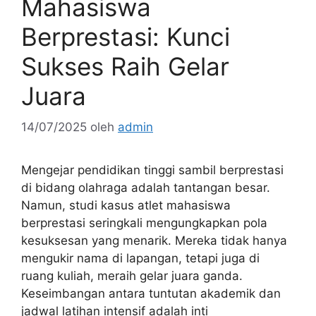
Mahasiswa
Berprestasi: Kunci
Sukses Raih Gelar
Juara
14/07/2025
oleh
admin
Mengejar pendidikan tinggi sambil berprestasi
di bidang olahraga adalah tantangan besar.
Namun, studi kasus atlet mahasiswa
berprestasi seringkali mengungkapkan pola
kesuksesan yang menarik. Mereka tidak hanya
mengukir nama di lapangan, tetapi juga di
ruang kuliah, meraih gelar juara ganda.
Keseimbangan antara tuntutan akademik dan
jadwal latihan intensif adalah inti