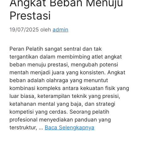
Angkat Beban Menuju
Prestasi
19/07/2025
oleh
admin
Peran Pelatih sangat sentral dan tak
tergantikan dalam membimbing atlet angkat
beban menuju prestasi, mengubah potensi
mentah menjadi juara yang konsisten. Angkat
beban adalah olahraga yang menuntut
kombinasi kompleks antara kekuatan fisik yang
luar biasa, keterampilan teknik yang presisi,
ketahanan mental yang baja, dan strategi
kompetisi yang cerdas. Seorang pelatih
profesional menyediakan panduan yang
terstruktur, …
Baca Selengkapnya