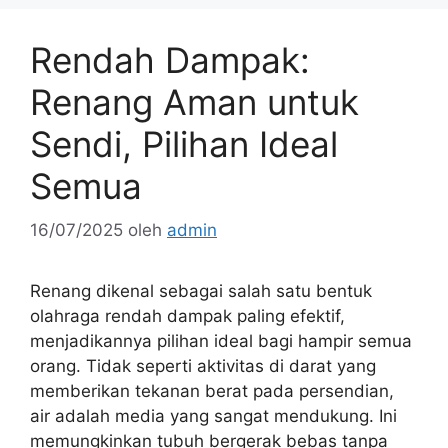
Rendah Dampak:
Renang Aman untuk
Sendi, Pilihan Ideal
Semua
16/07/2025
oleh
admin
Renang dikenal sebagai salah satu bentuk
olahraga rendah dampak paling efektif,
menjadikannya pilihan ideal bagi hampir semua
orang. Tidak seperti aktivitas di darat yang
memberikan tekanan berat pada persendian,
air adalah media yang sangat mendukung. Ini
memungkinkan tubuh bergerak bebas tanpa