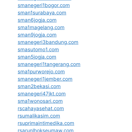
smanegeri1bogor.com
sman1surabaya.com
sman6jogja.com
sma1magelang.com
sman9jogja.com
smanegeri3bandung.com
smasutomo1.com
sman5jogja.com
smanegeri1tangerang.com
sma1purworejo.com
smanegeri1jember.com
sman2bekasi.com
smanegeri47jkt.com
sma1wonosari.com
rscahayasehat.com
rsumalikasim.com
rsuprimaintimedika.com
rsarunlhokseumaw.com