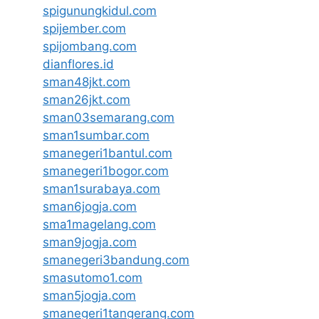
spigunungkidul.com
spijember.com
spijombang.com
dianflores.id
sman48jkt.com
sman26jkt.com
sman03semarang.com
sman1sumbar.com
smanegeri1bantul.com
smanegeri1bogor.com
sman1surabaya.com
sman6jogja.com
sma1magelang.com
sman9jogja.com
smanegeri3bandung.com
smasutomo1.com
sman5jogja.com
smanegeri1tangerang.com