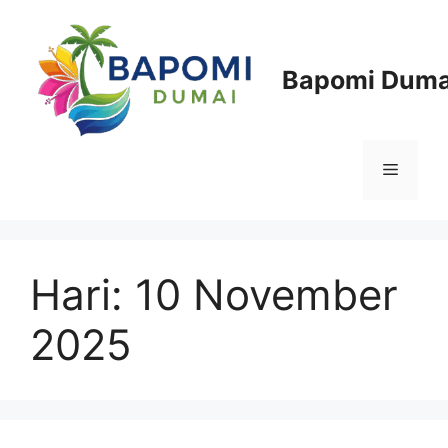
Langsung
ke
isi
Bapomi Duma
Menu
Hari:
10 November
2025