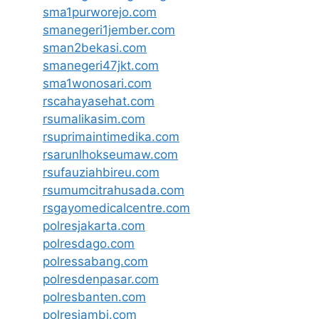
sma1purworejo.com
smanegeri1jember.com
sman2bekasi.com
smanegeri47jkt.com
sma1wonosari.com
rscahayasehat.com
rsumalikasim.com
rsuprimaintimedika.com
rsarunlhokseumaw.com
rsufauziahbireu.com
rsumumcitrahusada.com
rsgayomedicalcentre.com
polresjakarta.com
polresdago.com
polressabang.com
polresdenpasar.com
polresbanten.com
polresjambi.com