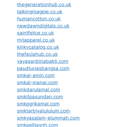
thegenerationhub.co.uk
talkingmagpie.co.uk
humancotton.co.uk
newdawndigitals.co.uk
saintfelice.co.uk
mrjapparel.co.uk
kinkycatalog.co.uk
thefaciahub.co.uk
yayasanbinabakti.com
paudtunasbangsa.com
smkal-amin.com
smkal-manar.com
smkdarulamal.com
smkitpasundan.com
smkpgrikamal.com
smktarbiyatululum.com
smkyasalam-elummah.com
smkpelitaynh.com