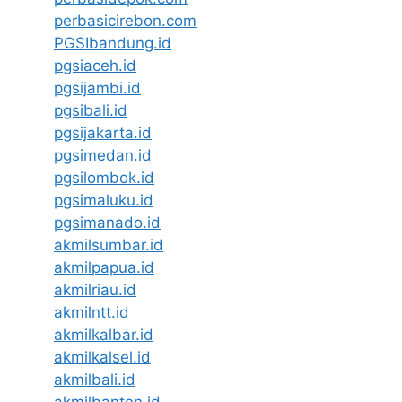
perbasicirebon.com
PGSIbandung.id
pgsiaceh.id
pgsijambi.id
pgsibali.id
pgsijakarta.id
pgsimedan.id
pgsilombok.id
pgsimaluku.id
pgsimanado.id
akmilsumbar.id
akmilpapua.id
akmilriau.id
akmilntt.id
akmilkalbar.id
akmilkalsel.id
akmilbali.id