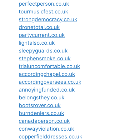
perfectperson.co.uk
tourmusicfest.co.uk
strongdemocracy.co.uk
dronetotal.co.uk
partycurrent.co.uk
lightalso.co.uk
sleepyguards.co.uk
stephensmoke.co.uk
trialuncomfortable.co.uk
accordingchapel.co.uk
accordingoversees.co.uk
annoyingfunded.co.uk
belongsthey.co.uk
bootsrover.co.uk
burndeniers.co.uk
canadaperson.co.uk
conwayviolation.co.uk
copperfielddresses.co.uk