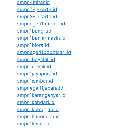
smpn4blitar.id
smpn78jakarta.id
smpn88jakarta.id
smpnegeri1ambon.id
smpn1bangil.id
smpn1banjarmasin.id
smpn1biora.id
smpnegeri1bobotsari.id
smpn1boyolali.id
smpn1gresik.id
smpn1jayapura.id
smpn1jember.id
smpnegeri1jepara.id
smpn1karanganyar.id
smpn1kendari.id
smpn1kranggan.id
smpn1lamongan.id
smpn1luwuk.id