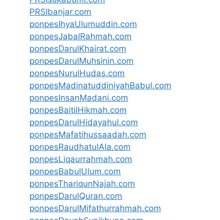
PRSIbanjar.com
ponpesIhyaUlumuddin.com
ponpesJabalRahmah.com
ponpesDarulKhairat.com
ponpesDarulMuhsinin.com
ponpesNurulHudas.com
ponpesMadinatuddiniyahBabul.com
ponpesInsanMadani.com
ponpesBaitilHikmah.com
ponpesDarulHidayahul.com
ponpesMafatihussaadah.com
ponpesRaudhatulAla.com
ponpesLiqaurrahmah.com
ponpesBabulUlum.com
ponpesThariqunNajah.com
ponpesDarulQuran.com
ponpesDarulMifathurrahmah.com