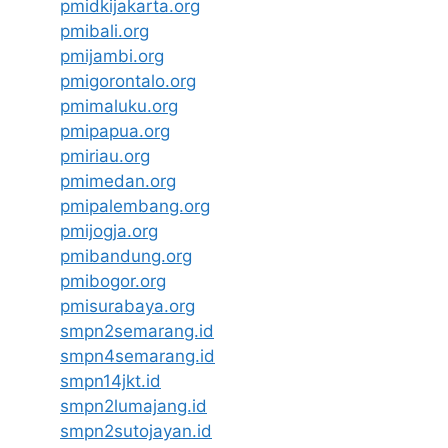
pmidkijakarta.org
pmibali.org
pmijambi.org
pmigorontalo.org
pmimaluku.org
pmipapua.org
pmiriau.org
pmimedan.org
pmipalembang.org
pmijogja.org
pmibandung.org
pmibogor.org
pmisurabaya.org
smpn2semarang.id
smpn4semarang.id
smpn14jkt.id
smpn2lumajang.id
smpn2sutojayan.id