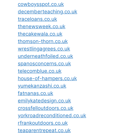
cowboysspot.co.uk
decemberteaching.co.uk
traceloans.co.uk
thenewsweek.co.uk
thecakewala.co.uk
thomson-thorn.co.uk
wrestlingagrees.co.uk
underneathfoiled.co.uk
spanosconcerns.co.uk
telecomblue.co.uk
house-of-hampers.co.uk
yumekanzashi.co.uk
fatnanas.co.uk
emilykatedesign.co.uk
crossfelloutdoors.co.uk
yorkroadreconditioned.co.uk
rfrankoutdoors.co.uk
teaparentrepeat.co.uk