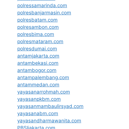
polressamarinda.com
polresbanjarmasin.com
polresbatam.com
polresambon.com
polresbima.com
polresmataram.com
polresdumai.com
antamjakarta.com
antambekasi.com
antambogor.com
antampalembang.com
antammedan.com
yayasanarrohmah.com
yayasanpkbm.com
yayasanmambaulirsyad.com
yayasanabm.com
yayasandharmawanita.com
PBSIjakarta.com