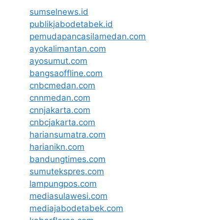
sumselnews.id
publikjabodetabek.id
pemudapancasilamedan.com
ayokalimantan.com
ayosumut.com
bangsaoffline.com
cnbcmedan.com
cnnmedan.com
cnnjakarta.com
cnbcjakarta.com
hariansumatra.com
harianikn.com
bandungtimes.com
sumutekspres.com
lampungpos.com
mediasulawesi.com
mediajabodetabek.com