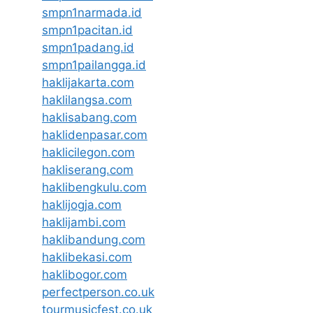
smpn1narmada.id
smpn1pacitan.id
smpn1padang.id
smpn1pailangga.id
haklijakarta.com
haklilangsa.com
haklisabang.com
haklidenpasar.com
haklicilegon.com
hakliserang.com
haklibengkulu.com
haklijogja.com
haklijambi.com
haklibandung.com
haklibekasi.com
haklibogor.com
perfectperson.co.uk
tourmusicfest.co.uk