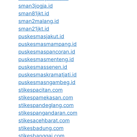
sman3jogja.id
sman81jkt.id
sman2malang.id
sman21jkt.id
puskesmasjakut.id
puskesmasmampang.id
puskesmaspancoran.id
puskesmasmenteng.id
puskesmassenen.id
puskesmaskramatjati.id
puskesmasngambeg.id
stikespacitan.com
stikespamekasan.com
stikespandeglang.com
stikespangandaran.com
stikesacehbarat.com
stikesbadung.com
stikesbanggai.com