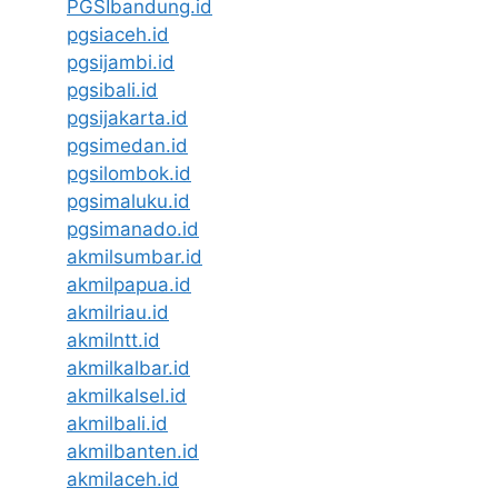
PGSIbandung.id
pgsiaceh.id
pgsijambi.id
pgsibali.id
pgsijakarta.id
pgsimedan.id
pgsilombok.id
pgsimaluku.id
pgsimanado.id
akmilsumbar.id
akmilpapua.id
akmilriau.id
akmilntt.id
akmilkalbar.id
akmilkalsel.id
akmilbali.id
akmilbanten.id
akmilaceh.id