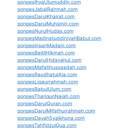
ponpesIhyaUlumuddin.com
ponpesJabalRahmah.com
ponpesDarulKhairat.com
ponpesDarulMuhsinin.com
ponpesNurulHudas.com
ponpesMadinatuddiniyahBabul.com
ponpesInsanMadani.com
ponpesBaitilHikmah.com
ponpesDarulHidayahul.com
ponpesMafatihussaadah.com
ponpesRaudhatulAla.com
ponpesLiqaurrahmah.com
ponpesBabulUlum.com
ponpesThariqunNajah.com
ponpesDarulQuran.com
ponpesDarulMifathurrahmah.com
ponpesDayahSyaikhuna.com
ponpesTahfidzulQua.com