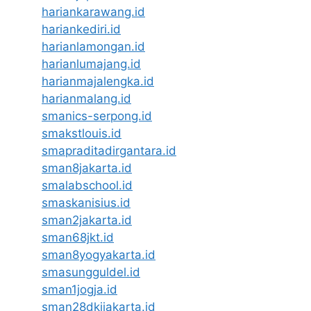
hariankarawang.id
hariankediri.id
harianlamongan.id
harianlumajang.id
harianmajalengka.id
harianmalang.id
smanics-serpong.id
smakstlouis.id
smapraditadirgantara.id
sman8jakarta.id
smalabschool.id
smaskanisius.id
sman2jakarta.id
sman68jkt.id
sman8yogyakarta.id
smasungguldel.id
sman1jogja.id
sman28dkijakarta.id