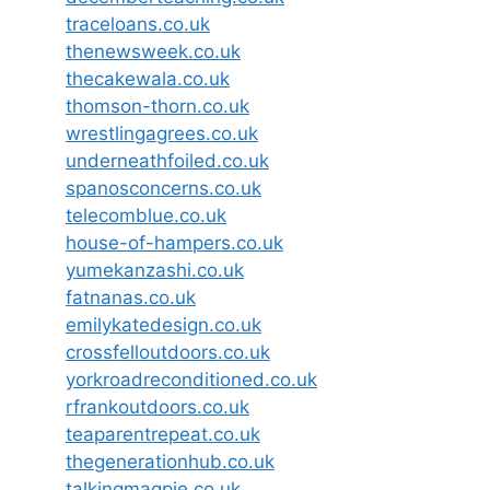
traceloans.co.uk
thenewsweek.co.uk
thecakewala.co.uk
thomson-thorn.co.uk
wrestlingagrees.co.uk
underneathfoiled.co.uk
spanosconcerns.co.uk
telecomblue.co.uk
house-of-hampers.co.uk
yumekanzashi.co.uk
fatnanas.co.uk
emilykatedesign.co.uk
crossfelloutdoors.co.uk
yorkroadreconditioned.co.uk
rfrankoutdoors.co.uk
teaparentrepeat.co.uk
thegenerationhub.co.uk
talkingmagpie.co.uk