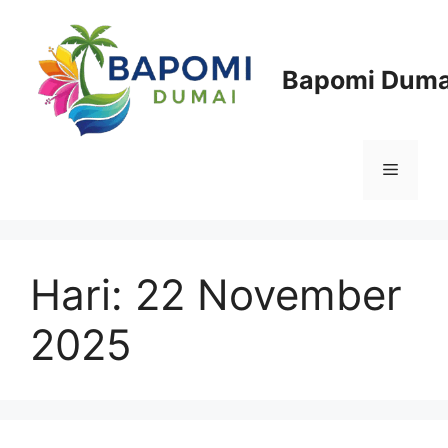
Langsung
ke
isi
Bapomi Duma
Menu
Hari:
22 November
2025