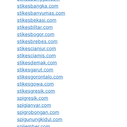
stikesbangka.com
stikesbanyumas.com
stikesbekasi.com
stikesblitar.com
stikesbogor.com
stikesbrebes.com
stikescianjur.com
stikesciamis.com
stikesdemak.com
stikesgarut.com
stikesgorontalo.com
stikesgowa.com
stikesgresik.com
spigresik.com
spigianyar.com
spigrobongan.com
spigunungkidul.com
spijember.com