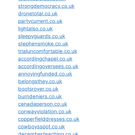
strongdemocracy.co.uk
dronetotal.co.uk
partycurrent.co.uk
lightalso.co.uk
sleepyguards.co.uk
stephensmoke.co.uk
trialuncomfortable.co.uk
accordingchapel.co.uk
accordingoversees.co.uk
annoyingfunded.co.uk
belongsthey.co.uk
bootsrover.co.uk
burndeniers.co.uk
canadaperson.co.uk
conwayviolation.co.uk
copperfielddresses.co.uk
cowboysspot.co.uk
decemberteaching.co.uk