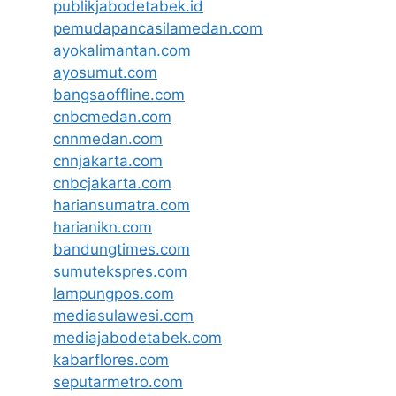
publikjabodetabek.id
pemudapancasilamedan.com
ayokalimantan.com
ayosumut.com
bangsaoffline.com
cnbcmedan.com
cnnmedan.com
cnnjakarta.com
cnbcjakarta.com
hariansumatra.com
harianikn.com
bandungtimes.com
sumutekspres.com
lampungpos.com
mediasulawesi.com
mediajabodetabek.com
kabarflores.com
seputarmetro.com