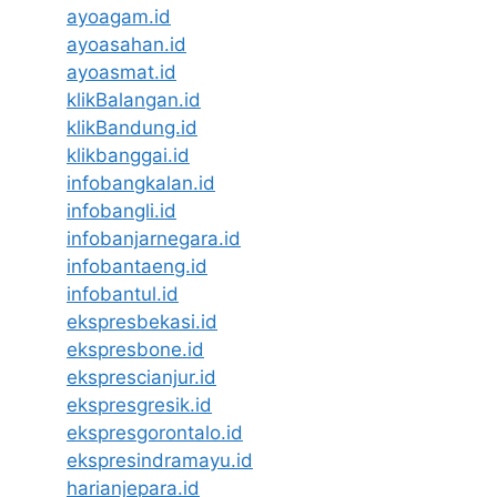
ayoagam.id
ayoasahan.id
ayoasmat.id
klikBalangan.id
klikBandung.id
klikbanggai.id
infobangkalan.id
infobangli.id
infobanjarnegara.id
infobantaeng.id
infobantul.id
ekspresbekasi.id
ekspresbone.id
eksprescianjur.id
ekspresgresik.id
ekspresgorontalo.id
ekspresindramayu.id
harianjepara.id