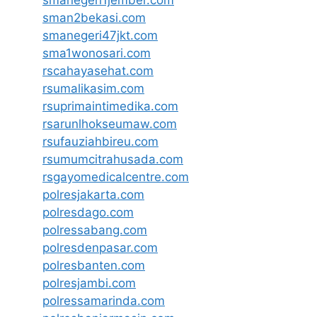
smanegeri1jember.com
sman2bekasi.com
smanegeri47jkt.com
sma1wonosari.com
rscahayasehat.com
rsumalikasim.com
rsuprimaintimedika.com
rsarunlhokseumaw.com
rsufauziahbireu.com
rsumumcitrahusada.com
rsgayomedicalcentre.com
polresjakarta.com
polresdago.com
polressabang.com
polresdenpasar.com
polresbanten.com
polresjambi.com
polressamarinda.com