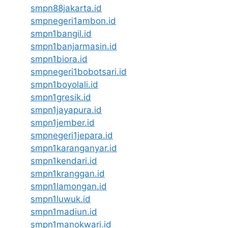
smpn88jakarta.id
smpnegeri1ambon.id
smpn1bangil.id
smpn1banjarmasin.id
smpn1biora.id
smpnegeri1bobotsari.id
smpn1boyolali.id
smpn1gresik.id
smpn1jayapura.id
smpn1jember.id
smpnegeri1jepara.id
smpn1karanganyar.id
smpn1kendari.id
smpn1kranggan.id
smpn1lamongan.id
smpn1luwuk.id
smpn1madiun.id
smpn1manokwari.id