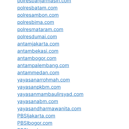
polresbanjarmasin.com
polresbatam.com
polresambon.com
polresbima.com
polresmataram.com
polresdumai.com
antamjakarta.com
antambekasi.com
antambogor.com
antampalembang.com
antammedan.com
yayasanarrohmah.com
yayasanpkbm.com
yayasanmambaulirsyad.com
yayasanabm.com
yayasandharmawanita.com
PBSIjakarta.com
PBSIbogor.com