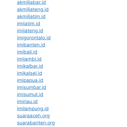
akmiljabar.id
akmiljateng.id
akmiljatim.id
imijatim.id
imijateng.id
imigorontalo.id
imibanten.id
imibali.id
imijambi.id
imikalbar.id
imikalsel.id
imipapua.id
imisumbar.id
imisumut.id
imiriau.id
imilampung.id
suaraaceh.org
suarabanten.org