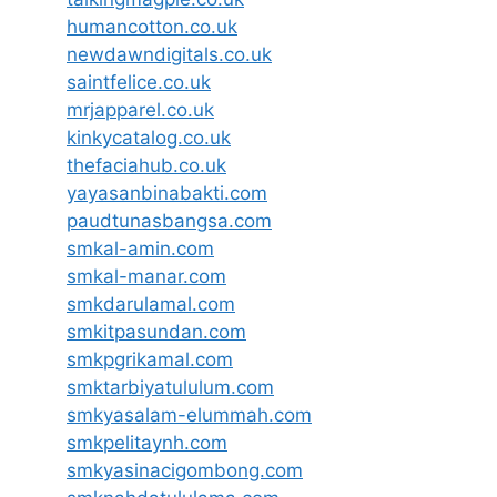
humancotton.co.uk
newdawndigitals.co.uk
saintfelice.co.uk
mrjapparel.co.uk
kinkycatalog.co.uk
thefaciahub.co.uk
yayasanbinabakti.com
paudtunasbangsa.com
smkal-amin.com
smkal-manar.com
smkdarulamal.com
smkitpasundan.com
smkpgrikamal.com
smktarbiyatululum.com
smkyasalam-elummah.com
smkpelitaynh.com
smkyasinacigombong.com