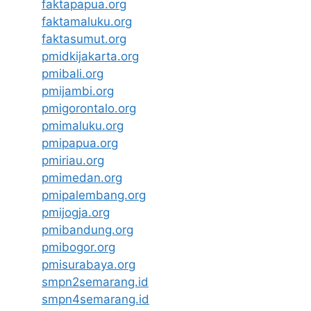
faktapapua.org
faktamaluku.org
faktasumut.org
pmidkijakarta.org
pmibali.org
pmijambi.org
pmigorontalo.org
pmimaluku.org
pmipapua.org
pmiriau.org
pmimedan.org
pmipalembang.org
pmijogja.org
pmibandung.org
pmibogor.org
pmisurabaya.org
smpn2semarang.id
smpn4semarang.id