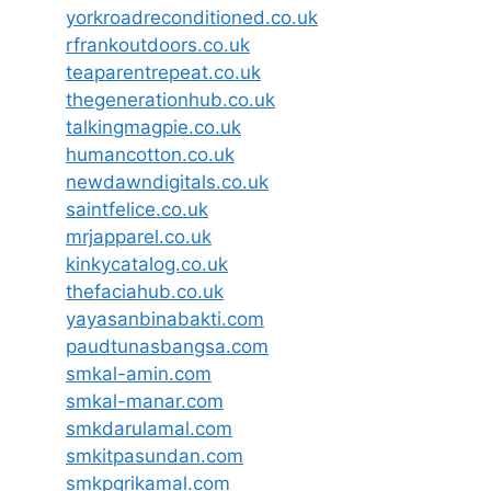
yorkroadreconditioned.co.uk
rfrankoutdoors.co.uk
teaparentrepeat.co.uk
thegenerationhub.co.uk
talkingmagpie.co.uk
humancotton.co.uk
newdawndigitals.co.uk
saintfelice.co.uk
mrjapparel.co.uk
kinkycatalog.co.uk
thefaciahub.co.uk
yayasanbinabakti.com
paudtunasbangsa.com
smkal-amin.com
smkal-manar.com
smkdarulamal.com
smkitpasundan.com
smkpgrikamal.com