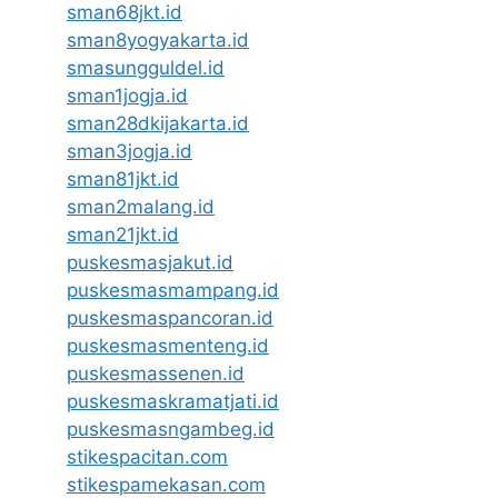
sman68jkt.id
sman8yogyakarta.id
smasungguldel.id
sman1jogja.id
sman28dkijakarta.id
sman3jogja.id
sman81jkt.id
sman2malang.id
sman21jkt.id
puskesmasjakut.id
puskesmasmampang.id
puskesmaspancoran.id
puskesmasmenteng.id
puskesmassenen.id
puskesmaskramatjati.id
puskesmasngambeg.id
stikespacitan.com
stikespamekasan.com