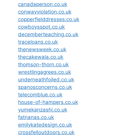
canadaperson.co.uk
conwayviolation.co.uk
copperfielddresses.co.uk
cowboysspot.co.uk
decemberteaching.co.uk
traceloans.co.uk
thenewsweek.co.uk
thecakewala.co.uk
thomson-thorn.co.uk
wrestlingagrees.co.uk
underneathfoiled.co.uk
spanosconcerns.co.uk
telecomblue.co.uk
house-of-hampers.co.uk
yumekanzashi.co.uk
fatnanas.co.uk
emilykatedesign.co.uk
crossfelloutdoors.co.uk