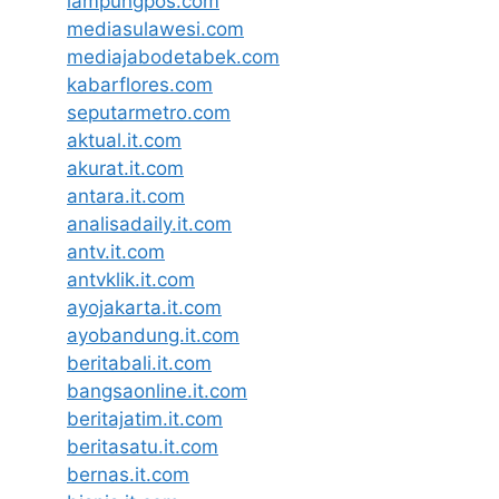
lampungpos.com
mediasulawesi.com
mediajabodetabek.com
kabarflores.com
seputarmetro.com
aktual.it.com
akurat.it.com
antara.it.com
analisadaily.it.com
antv.it.com
antvklik.it.com
ayojakarta.it.com
ayobandung.it.com
beritabali.it.com
bangsaonline.it.com
beritajatim.it.com
beritasatu.it.com
bernas.it.com