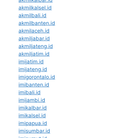
akmilkalbar.id
akmilkalsel.id
akmilbali.id
akmilbanten.id
akmilaceh.id
akmiljabar.id
akmiljateng.id
akmiljatim.id
imijatim.id
imijateng.id
imigorontalo.id
imibanten.id
imibali.id
imijambi.id
imikalbar.id
imikalsel.id
imipapua.id
imisumbar.id