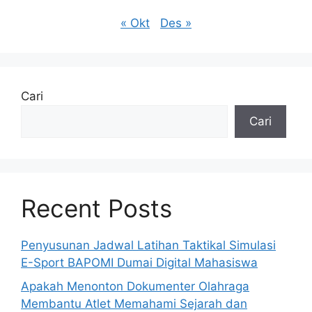
« Okt
Des »
Cari
Cari
Recent Posts
Penyusunan Jadwal Latihan Taktikal Simulasi
E-Sport BAPOMI Dumai Digital Mahasiswa
Apakah Menonton Dokumenter Olahraga
Membantu Atlet Memahami Sejarah dan