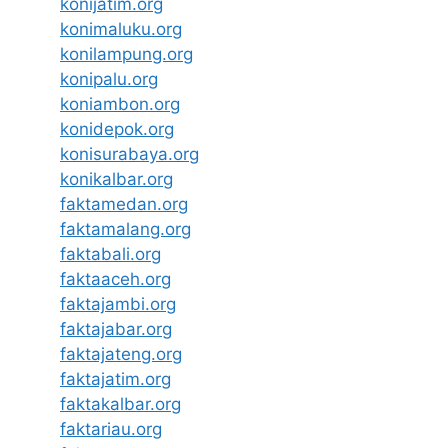
konijatim.org
konimaluku.org
konilampung.org
konipalu.org
koniambon.org
konidepok.org
konisurabaya.org
konikalbar.org
faktamedan.org
faktamalang.org
faktabali.org
faktaaceh.org
faktajambi.org
faktajabar.org
faktajateng.org
faktajatim.org
faktakalbar.org
faktariau.org