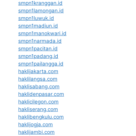
smpn1kranggan.id
smpn1lamongan.id
smpn1luwuk.id
smpn1madiun.id
smpn1manokwari.id
smpn1narmada.id
smpn1pacitan.id
smpn1padang.id
smpn1pailangga.id
haklijakarta.com
haklilangsa.com
haklisabang.com
haklidenpasar.com
haklicilegon.com
hakliserang.com
haklibengkulu.com
haklijogja.com
haklijambi.com