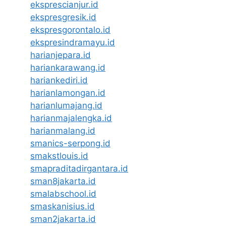
eksprescianjur.id
ekspresgresik.id
ekspresgorontalo.id
ekspresindramayu.id
harianjepara.id
hariankarawang.id
hariankediri.id
harianlamongan.id
harianlumajang.id
harianmajalengka.id
harianmalang.id
smanics-serpong.id
smakstlouis.id
smapraditadirgantara.id
sman8jakarta.id
smalabschool.id
smaskanisius.id
sman2jakarta.id