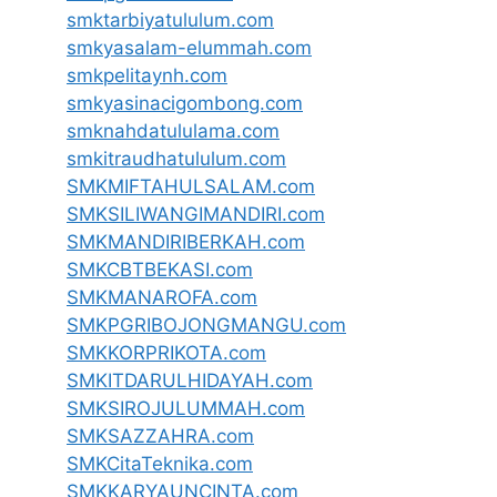
smktarbiyatululum.com
smkyasalam-elummah.com
smkpelitaynh.com
smkyasinacigombong.com
smknahdatululama.com
smkitraudhatululum.com
SMKMIFTAHULSALAM.com
SMKSILIWANGIMANDIRI.com
SMKMANDIRIBERKAH.com
SMKCBTBEKASI.com
SMKMANAROFA.com
SMKPGRIBOJONGMANGU.com
SMKKORPRIKOTA.com
SMKITDARULHIDAYAH.com
SMKSIROJULUMMAH.com
SMKSAZZAHRA.com
SMKCitaTeknika.com
SMKKARYAUNCINTA.com