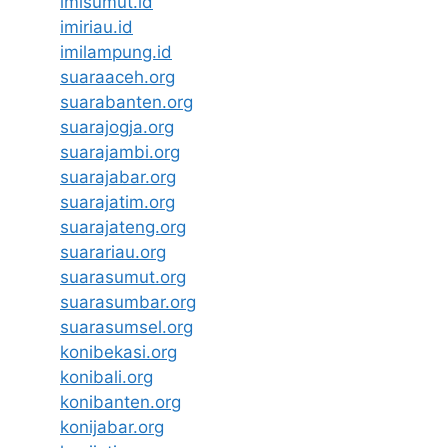
imisumut.id
imiriau.id
imilampung.id
suaraaceh.org
suarabanten.org
suarajogja.org
suarajambi.org
suarajabar.org
suarajatim.org
suarajateng.org
suarariau.org
suarasumut.org
suarasumbar.org
suarasumsel.org
konibekasi.org
konibali.org
konibanten.org
konijabar.org