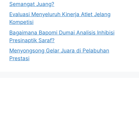
Semangat Juang?
Evaluasi Menyeluruh Kinerja Atlet Jelang
Kompetisi
Bagaimana Bapomi Dumai Analisis Inhibisi
Presinaptik Saraf?
Menyongsong Gelar Juara di Pelabuhan
Prestasi